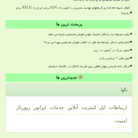
گوگل شیوه نام گذاری گروههای تهدید سایبری را تغییر داد ION برای ایران و RELIC برای
روسیه
پربحث ترین ها
پاول دوروف به برندگان المپیاد جهانی هوش مصنوعی جایزه می دهد
کشورهای درحال توسعه چه طور از انقلاب هوش مصنوعی بهره می برند؟
تحول بزرگ در آیفون ۱۸ پرو
غول های 1 ترابایتی بازار
مراکز داده قربانی پنهان قطعی برق هزینه اختلال در اقتصاد دیجیتال
جدیدترین ها
تگها
ارتباطات
اپل
اینترنت
آنلاین
خدمات
اپراتور
رپورتاژ
امنیت