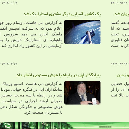
۱۴۰۴/۰۱/۰۷ ۱۳:۳۸:۱۶
۱۴۰۴/۰
یوان شد
یک کشور آسیایی دیگر مشتری استارلینک شد
معه گفتند
به گزارش می هاست، ویتنام روز چها
ند که آیا
اعلام نمود که به شرکت اسپیس ایکس 
راشه سازی SMIC چین، تحت
ماسک اجازه می دهد سرویس این
ن فناوری
ماهواره ای استارلینک خویش را ب
 کرده است
آزمایشی در این کشور راه اندازی کند.
۱۴۰۳/۱۲/۱۷ ۱۹:۳۳:۰۲
۱۴۰۳/۱
و زمین
بنیانگذار اپل در رابطه با هوش مصنوعی اخطار داد
ل فضایی
به گزارش می هاست، استیو وزنیاک ی
ای را از
بنیانگذاران اپل در کنگره جهانی موبای
 بالا ثبت
شد و در رابطه با سه مبحث حساس 
مدیران ارشد اجرایی در سیاست، 
هوش مصنوعی و چگونگی شکل دهی 
با مشتریان صحبت کرد.