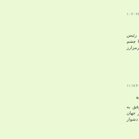
 رئیس
ا چشم
رمزارز
ه
فق به
 جهان
 دشوار