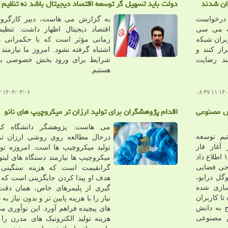
ران شدند
دولت باید تسهیل گر توسعه اقتصاد دیجیتال باشد نه تنظیم 
 درخواست
به گزارش می هاست، دبیر کارگروه
لت می سی
اقتصاد دیجیتال اظهار داشت: تنظی
بران شبکه
زمانی مؤثر است که با حکمرانی دی
از کنند و
اشتباه گرفته نشود. امروز ما نیازمند
ند رضایت
شرایط برای ورود بخش خصوصی به 
هستیم.
۱۴۰۴/۰۳/۰۶ ۱۲:۴۱:۱۴
۱۴۰۴/۰
وش مصنوعی
اقدام پژوهشگران برای تولید ارزان تر میکروچیپ های نانو
می هاست: پژوهشگر دانشگاه کوئی
م توسعه
درحال مطالعه روی روشی ارزان تر
غاز فاز
تولید میکروچیپ ها است. امروزه تول
آزمایشی این پلت فرم در تیر ۱۴۰۴ اطلاع داد
میکروچیپ ها نیازمند دستگاه های لیت
حی فضایی
گرانقیمت است که هزینه سنگینی د
گل درایو،
هدف او پیدا کردن جایگزینی است که ب
ازی شده
گیری از پلیمرهای خاص، همان دقت
تا کاربران
نیاز را با هزینه پایین تر و بدون نیاز به
ج به دانش
های پیچیده فراهم آورد. این نوآوری می
 مصنوعی
هزینه تولید الکترونیک های مدرن را