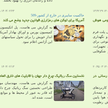
داده و راندمان انرژی را بهبود بخشد.
۱۴۰۴/۰۲/۲۳ ۱۰:۲۰:۲۸
۱۴۰۴/۰
حاكمیت سایبری در خارج از كشور-509
بومی هوش
آمریکا برای توکن های رمزارزی قوانین جدید وضع می کند
به گزارش می هاست، پل اتکینسون
 پلت فرم
کمیسیون بورس و اوراق بهادار آمریک
و نگهداری
انداز خویش را برای تحول سیاستهای 
نوعی برای
این آژانس اعلام نمود.
 تجهیزات،
 شکوفایی
۱۴۰۴/۰۲/۱۳ ۱۱:۱۷:۴۰
۱۴۰۴/۰
رسانی در
نخستین سگ رباتیک چرخ دار جهان با قابلیت های خارق العاد
به گزارش می هاست، مهندسان مو
اربردهای
طراحی نخستین سگ رباتیک چرخ دار
 نیمه‌باز
که قادر به عبور از محیط ها و موانع
وا پایین
است، شده اند.
یش رطوبت