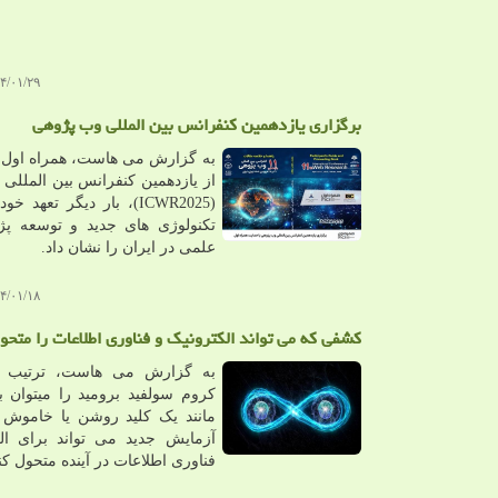
۱/۲۹ ۱۲:۴۱:۵۸
برگزاری یازدهمین کنفرانس بین المللی وب پژوهی
به گزارش می هاست، همراه اول با
از یازدهمین کنفرانس بین المللی
(ICWR2025)، بار دیگر تعهد 
تکنولوژی های جدید و توسعه پ
علمی در ایران را نشان داد.
۱/۱۸ ۱۳:۰۰:۳۶
کشفی که می تواند الکترونیک و فناوری اطلاعات را متحو
به گزارش می هاست، ترتیب م
کروم سولفید برومید را میتوان با
مانند یک کلید روشن یا خاموش 
آزمایش جدید می تواند برای ال
فناوری اطلاعات در آینده متحول کن