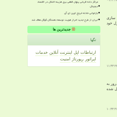
مراکز داده قربانی پنهان قطعی برق هزینه اختلال در اقتصاد
دیجیتال
بازخوانی حادثه خروج اوپن ای آی
 سازی
ایران از طرح جدید احراز هویت توسعه دهندگان گوگل معاف شد
تحت کنترل خود
جدیدترین ها
تگها
ارتباطات
اپل
اینترنت
آنلاین
خدمات
اپراتور
رپورتاژ
امنیت
رور به
ل شده