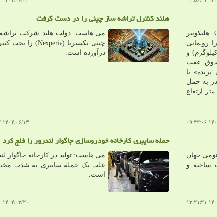
۱۴۰۴/۰۷/۲۳ ۰۹:۴۲:۴۷
۱۴۰۴/۰
هلند کنترل تراشه ساز چینی را در دست گرفت
به گزارش می هاست، Control هلیکوپتر
می هاست: دولت هلند شرکت تراشه
 جدید و تاشوی Janus-1 را رونمایی
چینی نکسپریا (Nexperia) را 
 که به سبب وزن پایین (۶۹ کیلوگرم) و
درآورده است.
ندوق عقب
پرنده» با
در به حمل
و نفر است و می تواند تا ۶۰۰۰ متر ارتفاع
۱۴۰۴/۰۶/۱۳ ۱۱:۴۳:۲۲
۱۴۰۴/۰
حمله سایبری کارخانه خودروسازی جاگوار لندرور را فلج کرد
تومی جهان
می هاست: تولید در کارخانه جاگوار لند
 ساخته و
علت یک حمله سایبری به شدت مخت
است.
۱۴۰۴/۰۳/۲۰ ۱۰:۴۴:۴۱
۱۴۰۴/۰