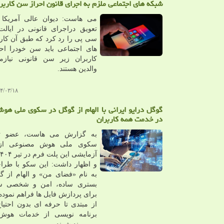
شبکه های اجتماعی ملزم به اجرای قانون احراز سن کارب
می هاست: دیوان عالی آمریکا
تعویق دراجرای قانونی در ایا
سی پی را رد کرد که طبق آن کار
های اجتماعی باید سن خودرا احر
کاربران زیر سن قانونی نیازم
والدین هستند.
۳/۱۸ ۰۸:۳۷:۱۱
گوگل درایو ایرانی با الهام از گوگل در سکوی ملی ه
در خدمت همه کاربران
به گزارش می هاست، عضو تی
سکوی ملی هوش مصنوعی از آ
و اظهار داشت: این سکو با طرا
به نام «فضای من» و الهام از گو
بستری ساده، امن و شخصی س
برای پردازش فایل ها فراهم نموده 
از مبتدی تا حرفه ای بدون احتیا
برنامه نویسی از خدمات هوش