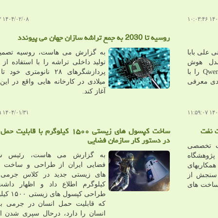
۱۴۰۴/۰۲/۰۸ ۱۰:۱۶:۴۲
۱۴۰۴/۰
روسیه تا 2030 به جمع تراشه سازان جهان می پیوندد
علی بابا
به گزارش می هاست، روسیه تصمیم
مدل هوش
تولید داخلی تراشه را با استفاده از 
مصنوعی پرچمدار خود به نام Qwen۳ را با
یدی معرفی
میلادی در کارخانه هایی واقع در ای
آغاز کند.
۱۴۰۴/۰۱/۳۱ ۱۲:۴۸:۵۹
۱۴۰۴/۰
ت نفت
ساخت کپسول های زیستی ۱۵۰۰ کیلوگرم با قابلی
در دستور کار سازمان فضایی
 تخصصی
به گزارش می هاست، رئیس سا
پژوهشگاه
فضایی ایران از طراحی و ساخت 
کاریهای
 سنجش از
کیلوگرم اطلاع داد و اظهار داشت
ساخت های
طراحی کپسول ه
که قابلیت حمل انسان در جرمی به 
انسان را دارد، درحال سپری شدن 