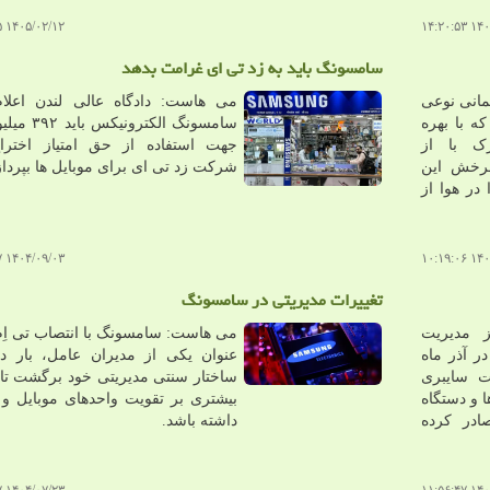
۱۴۰۵/۰۲/۱۲ ۱۷:۵۲:۱۵
۱۴۰۵/۰
سامسونگ باید به زد تی ای غرامت بدهد
انی نوعی
می هاست: دادگاه عالی لندن اعلام
که با بهره
سامسونگ الکترونیک
ک با از
جهت استفاده از حق امتیاز اخترا
چرخش این
شرکت زد تی ای برای موبایل ها بپرداز
در هوا از
۱۴۰۴/۰۹/۰۳ ۱۰:۵۹:۴۷
۱۴۰۴/۱
تغییرات مدیریتی در سامسونگ
 مدیریت
می هاست: سامسونگ با انتصاب تی اِم
ر آذر ماه
عنوان یکی از مدیران عامل، بار دی
الیت سایبری
ساختار سنتی مدیریتی خود برگشت تا 
 و دستگاه
بیشتری بر تقویت واحدهای موبایل و 
ادر کرده
داشته باشد.