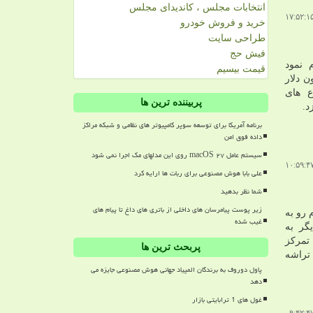
انتخابات مجلس ، کاندیدای مجلس
خرید و فروش خودرو
طراحی سایت
فیش حج
 نمود
قیمت بیسیم
س باید ۳۹۲ میلیون دلار
ع های
پربیننده ترین ها
د.
برنامه آمریکا برای توسعه سوپر کامپیوتر های نظامی و شبکه مراکز
داده فوق امن
سیستم عامل macOS ۲۷ روی این مدلهای مک اجرا نمی شود
علی بابا هوش مصنوعی برای ربات ها ارایه کرد
شما نظر بدهید
زیر پوست پیامرسان های داخلی از باتری های داغ تا پیام های
 رو به
غیب شده
گر به
تمرکز
پربحث ترین ها
تراشه
پاول دوروف به برندگان المپیاد جهانی هوش مصنوعی جایزه می
دهد
غول های 1 ترابایتی بازار