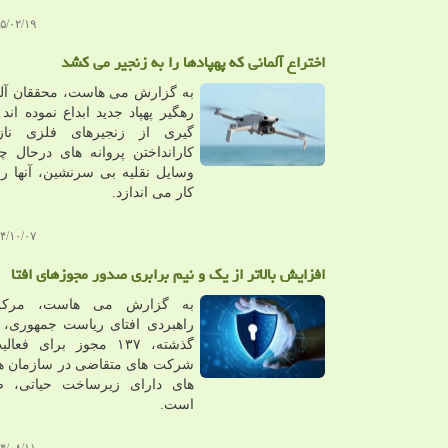
۲/۱۹ ۱۴:۲۰:۵۳
اختراع آلمانی که پهپادها را به زنجیر می کشد
به گزارش می هاست، محققان آلم
رهگیر پهپاد جدید ابداع نموده اند 
گیری از زنجیرهای فلزی ناز
کارانداختن پروانه های درحال 
وسایل نقلیه بی سرنشین، آنها را 
کار می اندازد.
۰/۰۷ ۱۰:۱۹:۰۶
افزایش بالاتر از یک و نیم برابری صدور مجوزهای افتا
به گزارش می هاست، مرکز
راهبردی افتای ریاست جمهوری، د
گذشته، ۱۳۷ مجوز برای فع
شرکت های متقاضی در سازمان ها
های دارای زیرساخت حیاتی، ص
است.