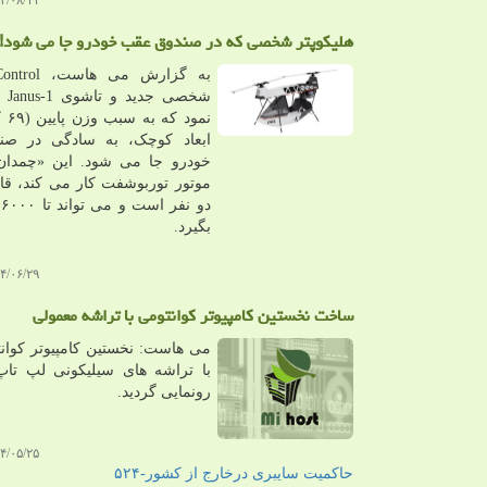
۸/۱۱ ۱۱:۵۶:۴۷
هلیکوپتر شخصی که در صندوق عقب خودرو جا می شود!
شخصی
نمود
ابعاد کوچک، به سادگی در ص
خودرو جا می شود. این «چمدان 
موتور توربوشفت کار می کند، قا
د
بگیرد.
۶/۲۹ ۰۹:۴۲:۰۶
ساخت نخستین کامپیوتر کوانتومی با تراشه معمولی
می هاست: نخستین کامپیوتر کوان
با تراشه های سیلیکونی لپ تاپ
رونمایی گردید.
۵/۲۵ ۱۳:۲۱:۲۱
حاكمیت سایبری درخارج از كشور-۵۲۴