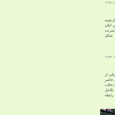
رشنبه
ایلان
ترنت
ه شکل
کی از
ل حاضر
دخالت
تکامل
رابطه