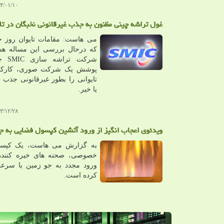
۱/۱۰ ۲۳:۱۱:۲۵
غول تراشه چینی مظنون به جذب غیرقانونی نخبگان در تا
می هاست: مقامات تایوان روز ج
که درحال بررسی این مساله هست
شرکت ت
پوشش یک شرکت صوری، کارکنا
تایوانی را بطور غیرقانونی جذب
یا خیر.
۲/۲۸ ۱۳:۳۰:۴۲
ویدئوی اعجاب انگیز از ورود آتشین کپسول فضایی به ج
به گزارش می هاست، یک کپسو
خصوصی، صحنه های خیره کننده 
ورود مجدد به جو زمین با سرعت
کرده است.