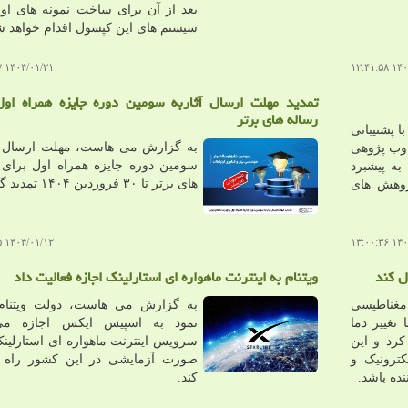
بعد از آن برای ساخت نمونه های اول
سیستم های این کپسول اقدام خواهد ش
۱۴۰۴/۰۱/۲۱ ۱۳:۲۶:۱۷
۱۴۰۴/۰
تمدید مهلت ارسال آثاربه سومین دوره جایزه همراه اول
رساله های برتر
 پشتیبانی
به گزارش می هاست، مهلت ارسال آث
 وب پژوهی
سومین دوره جایزه همراه اول برای 
خود به پیشبرد
های برتر تا ۳۰ فروردین ۱۴۰۴ تمدید گردید.
ژوهش های
۱۴۰۴/۰۱/۱۲ ۱۴:۲۷:۲۵
۱۴۰۴/۰
ل کند
ویتنام به اینترنت ماهواره ای استارلینک اجازه فعالیت داد
غناطیسی
به گزارش می هاست، دولت ویتنام 
 تغییر دما
نمود به اسپیس ایکس اجازه می
کرد و این
سرویس اینترنت ماهواره ای استارلینک
کترونیک و
صورت آزمایشی در این کشور راه ا
نده باشد.
کند.