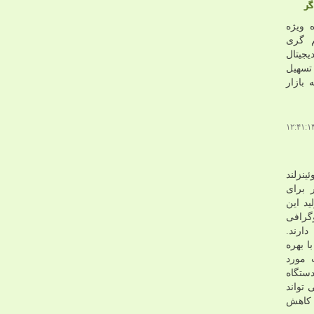
گر
 ویژه
م گری
جیتال
 تسهیل
بازار
نزلند
 برای
ید این
وگرافی
ارند.
ا بهره
 مورد
 دستگاه
 تواند
 کاهش