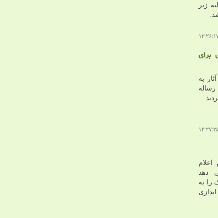
یه زیر
د.
 برای
ار به
رساله
اعلام
 دهد
 را به
ندازی