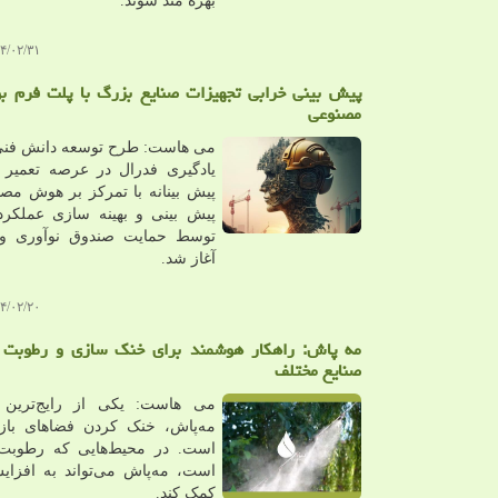
بهره مند شوند.
۲/۳۱ ۱۳:۴۲:۲۹
پیش بینی خرابی تجهیزات صنایع بزرگ با پلت فرم 
مصنوعی
می هاست: طرح توسعه دانش فنی
یادگیری فدرال در عرصه تعمیر 
پیش بینانه با تمرکز بر هوش مص
پیش بینی و بهینه سازی عملکرد
توسط حمایت صندوق نوآوری و
آغاز شد.
۲/۲۰ ۲۰:۴۵:۰۳
مه پاش: راهکار هوشمند برای خنک سازی و رطوبت 
صنایع مختلف
می هاست: یکی از رایج‌ترین ک
مه‌پاش، خنک کردن فضاهای باز و
است. در محیط‌هایی که رطوبت ه
است، مه‌پاش می‌تواند به افزا
کمک کند.