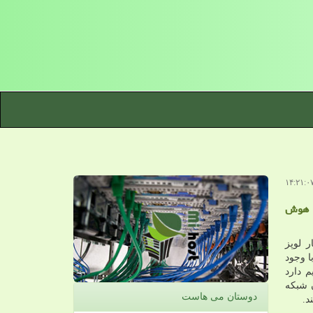
و هوش
 لوپز
ا وجود
 دارد
 شبکه
دوستان می هاست
د.