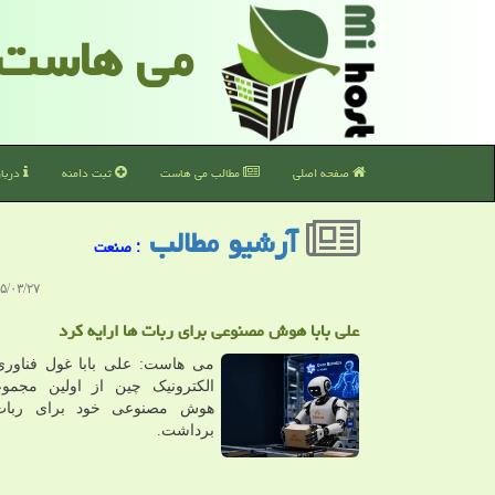
می هاست
صفحه اصلی
مطالب می هاست
ثبت دامنه
دربا
آرشیو مطالب
: صنعت
۳/۲۷ ۱۴:۰۱:۳۵
علی بابا هوش مصنوعی برای ربات ها ارایه کرد
می هاست: علی بابا غول فناوری
الکترونیک چین از اولین مجموع
هوش مصنوعی خود برای ربات 
برداشت.