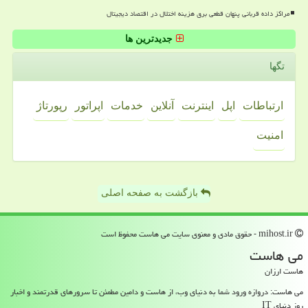
مراکز داده قربانی پنهان قطعی برق هزینه اختلال در اقتصاد دیجیتال
جدیدترین ها
تگها
ارتباطات
اپل
اینترنت
آنلاین
خدمات
اپراتور
رپورتاژ
امنیت
بازگشت به صفحه اصلی
mihost.ir - حقوق مادی و معنوی سایت می هاست محفوظ است
می هاست
هاست ارزان
می هاست: دروازه ورود شما به دنیای وب، از هاست و دامین مطمئن تا سرورهای قدرتمند و اخبار
روز دنیای IT