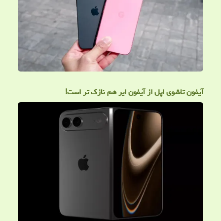
آیفون تاشوی اپل از آیفون ایر هم نازک تر است!