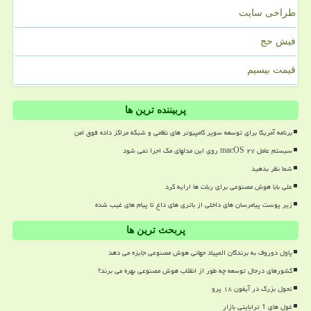
طراحی سایت
فیش حج
قیمت بیسیم
پربیننده ترین ها
برنامه آمریکا برای توسعه سوپر کامپیوتر های نظامی و شبکه مراکز داده فوق امن
سیستم عامل macOS ۲۷ روی این مدلهای مک اجرا نمی شود
شما نظر بدهید
علی بابا هوش مصنوعی برای ربات ها ارایه کرد
زیر پوست پیامرسان های داخلی از باتری های داغ تا پیام های غیب شده
پربحث ترین ها
پاول دوروف به برندگان المپیاد جهانی هوش مصنوعی جایزه می دهد
کشورهای درحال توسعه چه طور از انقلاب هوش مصنوعی بهره می برند؟
تحول بزرگ در آیفون ۱۸ پرو
غول های 1 ترابایتی بازار