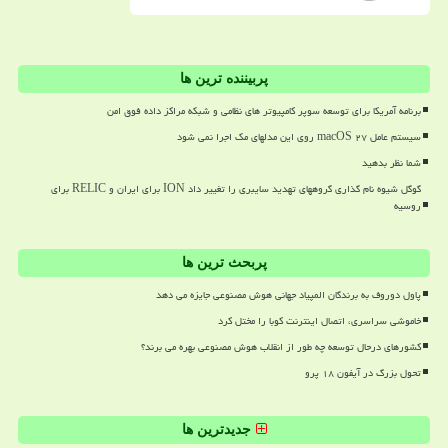
پربیننده ترین ها
برنامه آمریکا برای توسعه سوپر کامپیوتر های نظامی و شبکه مراکز داده فوق امن
سیستم عامل macOS ۲۷ روی این مدلهای مک اجرا نمی شود
شما نظر بدهید
گوگل شیوه نام گذاری گروههای تهدید سایبری را تغییر داد ION برای ایران و RELIC برای
روسیه
پربحث ترین ها
پاول دوروف به برندگان المپیاد جهانی هوش مصنوعی جایزه می دهد
خاموشی سراسری، اتصال اینترنت کوبا را مختل کرد
کشورهای درحال توسعه چه طور از انقلاب هوش مصنوعی بهره می برند؟
تحول بزرگ در آیفون ۱۸ پرو
جدیدترین ها