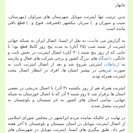
چابهار
بدین ترتیب تنها اینترنت موبایل شهرستان های سراوان (مهرستان،
سیب و سوران و...) سرباز، نیكشهر (قصرقند، فنوج و...) قطع باقی
مانده است.
به گزارش می
هاست
به نقل از ایسنا، اتصال ایران به شبكه جهانی
اینترنت از شنبه شب (۲۵ آبان) به مدت پنج روز كاملا قطع بود؛ تا
جایی كه از روز پنج شنبه (۳۰ آبان) اتصال اینترنت در بخش ثابت و
خانگی،
دانشگاه
های بزرگ كشور و برخی شركت های فعال و نیازمند
به
ارتباطات
اینترنتی شروع شد و بعد از اتصال اینترنت ثابت به
صورت تدریجی در بیشتر استان ها، افراد در انتظار اتصال مجدد
اینترنت همراه بودند.
اینترنت همراه هم از روز یكشنبه (۳ آذر) با اتصال تدریجی در بعضی
استان ها برقرار شد تا روز شنبه ۹ آذر كه با اتصال خوزستان به شبكه
جهانی، تمامی استان های كشور به جز سیستان و بلوچستان به
اینترنت متصل شدند.
در نهایت در حالیكه نماینده مردم ایرانشهر در مجلس شورای اسلامی
از اتصال اینترنت موبایل در استان سیستان و بلوچستان تا آخر هفته
خبر داد، طبق پیگیری های ایسنا، اینترنت موبایل در شهرستان های