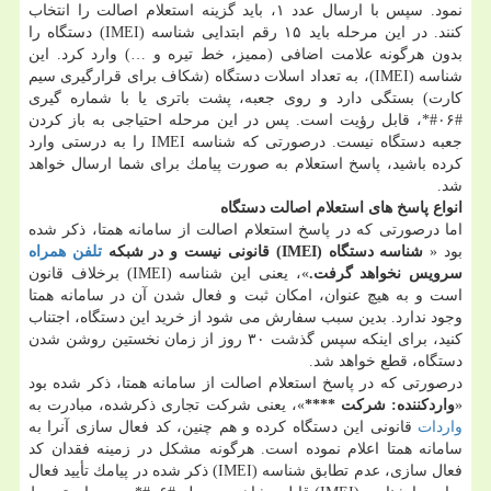
نمود. سپس با ارسال عدد ۱، باید گزینه استعلام اصالت را انتخاب
كنند. در این مرحله باید ۱۵ رقم ابتدایی شناسه (IMEI) دستگاه را
بدون هرگونه علامت اضافی (ممیز، خط تیره و …) وارد كرد. این
شناسه (IMEI)، به تعداد اسلات دستگاه (شكاف برای قرارگیری سیم
كارت) بستگی دارد و روی جعبه، پشت باتری یا با شماره گیری
#۰۶#*، قابل رؤیت است. پس در این مرحله احتیاجی به باز كردن
جعبه دستگاه نیست. درصورتی كه شناسه IMEI را به درستی وارد
كرده باشید، پاسخ استعلام به صورت پیامك برای شما ارسال خواهد
شد.
انواع پاسخ های استعلام اصالت دستگاه
اما درصورتی كه در پاسخ استعلام اصالت از سامانه همتا، ذكر شده
بود «
شناسه دستگاه (IMEI) قانونی نیست و در شبكه
تلفن همراه
سرویس نخواهد گرفت.
»، یعنی این شناسه (IMEI) برخلاف قانون
است و به هیچ عنوان، امكان ثبت و فعال شدن آن در سامانه همتا
وجود ندارد. بدین سبب سفارش می شود از خرید این دستگاه، اجتناب
كنید، برای اینكه سپس گذشت ۳۰ روز از زمان نخستین روشن شدن
دستگاه، قطع خواهد شد.
درصورتی كه در پاسخ استعلام اصالت از سامانه همتا، ذكر شده بود
«
واردكننده: شركت ****
»، یعنی شركت تجاری ذكرشده، مبادرت به
واردات
قانونی این دستگاه كرده و هم چنین، كد فعال سازی آنرا به
سامانه همتا اعلام نموده است. هرگونه مشكل در زمینه فقدان كد
فعال سازی، عدم تطابق شناسه (IMEI) ذكر شده در پیامك تأیید فعال