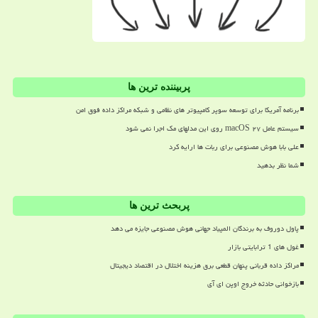
پربیننده ترین ها
برنامه آمریکا برای توسعه سوپر کامپیوتر های نظامی و شبکه مراکز داده فوق امن
سیستم عامل macOS ۲۷ روی این مدلهای مک اجرا نمی شود
علی بابا هوش مصنوعی برای ربات ها ارایه کرد
شما نظر بدهید
پربحث ترین ها
پاول دوروف به برندگان المپیاد جهانی هوش مصنوعی جایزه می دهد
غول های 1 ترابایتی بازار
مراکز داده قربانی پنهان قطعی برق هزینه اختلال در اقتصاد دیجیتال
بازخوانی حادثه خروج اوپن ای آی