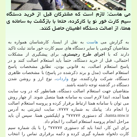
می هاست: لازم است كه مشتركان قبل از خرید دستگاه
سیم كارت خور نو یا كاركرده، حتما با بازگشت به سامانه ی
همتا، از اصالت دستگاه اطمینان حاصل كنند.
به گزارش می
هاست
به نقل از ایسنا، كارشناسان همواره به
متقاضیان گوشی یا سایر دستگاه های سیم كارت خور مانند تبلت تاكید
دارند كه با
اجرای طرح رجیستری
، برای پیشگیری از مشكلات
احتمالی، قبل از خرید دستگاه، حتماً باید استعلام اصالت كنند و در
پاسخ استعلام اصالت، به قانونی بودن، تطابق مشخصات پاسخ
استعلام اصالت (مدل و برند ذكرشده در پاسخ) با مشخصات ظاهری
دستگاه، شركت واردكننده، نوع
واردات
، نوع ارز و روشن شدن
دستگاه در گذشته توجه داشته باشند.
متقاضیان جهت استعلام اصالت دستگاه، همانطور كه در وب سایت
همتا آمده، ابتدا لازم است به سامانه همتا متصل شوند. از چهار روش
می توان با سامانه همتا ارتباط برقرار كرده و پروسه استعلام اصالت
را انجام داد: پیامك به شماره ۷۷۷۷، سایت اینترنتی به آدرس
hamta.ntsw.ir، كد دستوری #۷۷۷۷* و اپلیكشین همتا. سپس آن باید
مراحل انجام پروسه استعلام اصالت را انجام داد.
برای این كار، ابتدا باید كد دستوری #۷۷۷۷* را با یك شماره سیم
كارت دلخواه شماره گیری كرده و دكمه برقراری تماس را انتخاب