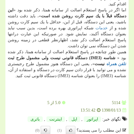
اقدام كنید.
اما اگر در پاسخ استعلام اصالت از سامانه همتا، ذكر شده بود «
این
دستگاه قبلاً با یك سیم كارت روشن شده است
»، باید دقت داشته
باشید، یعنی این دستگاه، قبل از این، حداقل با یك سیم كارت روشن
شده و از
خدمات
شبكه اپراتوری بهره برده است، بدین سبب نباید
بعنوان دستگاه آكبند، نمایش شود. در صورتیكه این عبارت درانتها
پاسخ استعلام اصالت ذكر نشد، اظهارنظر قطعی در زمینه روشن
شدن این دستگاه نمی توان داشت.
همین طور چنانچه در پاسخ استعلام اصالت از سامانه همتا، ذكر شده
بود «
شناسه (IMEI) دستگاه قانونی نیست ولی مشمول طرح ثبت
تلفن همراه
نیست
»، یعنی این دستگاه هنوز مشمول طرح رجیستری
نشده و می توانید با قرار دادن سیم كارت در دستگاه و استفاده از آن،
شناسه (IMEI) را بعنوان شناسه (IMEI) دستگاه قانونی ثبت كنید.
5114
5.0
از 5
1398/01/13
13:51:42
تگهای خبر:
اپراتور
,
اپل
,
اینترنت
,
باتری
این مطلب را می پسندید؟
(0)
(1)