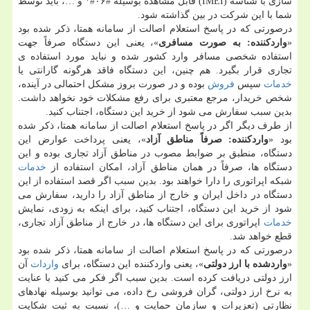
سازی با شناسه (IMEI) قابل مشاهده بوسیله #۰۶#* و …، باید توسط
شما با این شركت در بین گذاشته شود.
درصورتی كه در پاسخ استعلام اصالت از سامانه همتا، ذكر شده بود
«
واردكننده: به صورت مسافری
»، یعنی این دستگاه صرفاً جهت
استفاده شخصی مسافر وارد كشور شده و نباید مورد استفاده ی
تجاری قرار بگیرد. هم چنین، این دستگاه فاقد هرگونه گارانتی یا
خدمات
سپس
فروش
بوده و در صورت بروز مشكل احتمالی در آینده،
شخص خریدار، مرجع معتبری برای رفع مشكلات خود نخواهد داشت.
بدین سبب سفارش می شود از خرید این دستگاه، اجتناب كنید.
از طرف دیگر اگر در پاسخ استعلام اصالت از سامانه همتا، ذكر شده
بود «
واردكننده: صرفاً مناطق آزاد
»، یعنی پرداخت عوارض این
دستگاه، منطبق بر ضوابط مصوب در مناطق آزاد تجاری بوده و این
دستگاه ها، صرفاً در همان مناطق آزاد، امكان استفاده از
خدمات
شبكه اپراتوری را دارا خواهند بود. بدین سبب اگر قصد استفاده از این
دستگاه در داخل ایران و خارج از مناطق آزاد را دارید، سفارش می
شود از خرید این دستگاه، اجتناب كنید، برای اینكه به زودی، نمایش
خدمات
اپراتوری برای این دستگاه ها، در خارج از مناطق آزاد تجاری،
قطع خواهد شد.
درصورتی كه در پاسخ استعلام اصالت از سامانه همتا، ذكر شده بود
«
واردشده با ارز دولتی
»، یعنی واردكننده این دستگاه، برای
واردات
آن
ارز دولتی دریافت كرده است. بدین سبب اگر فكر می كنید با عنایت
به نرخ ارز دولتی، گران فروشی رخ داده، می توانید بوسیله نهادهای
نظارتی (تعزیرات و سازمان حمایت و …)، نسبت به ثبت شكایت