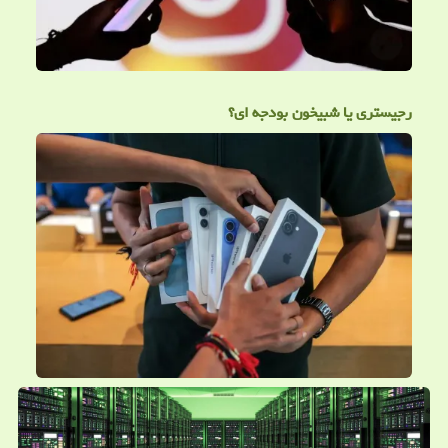
رجیستری یا شبیخون بودجه ای؟