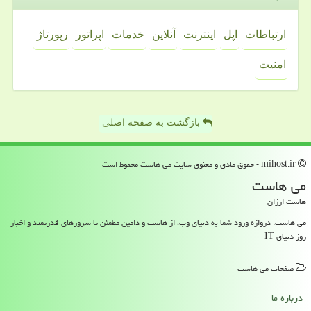
ارتباطات
اپل
اینترنت
آنلاین
خدمات
اپراتور
رپورتاژ
امنیت
بازگشت به صفحه اصلی
mihost.ir - حقوق مادی و معنوی سایت می هاست محفوظ است
می هاست
هاست ارزان
می هاست: دروازه ورود شما به دنیای وب، از هاست و دامین مطمئن تا سرورهای قدرتمند و اخبار
روز دنیای IT
صفحات می هاست
درباره ما