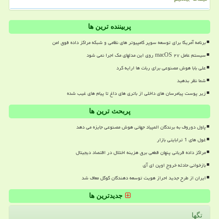
پربیننده ترین ها
برنامه آمریکا برای توسعه سوپر کامپیوتر های نظامی و شبکه مراکز داده فوق امن
سیستم عامل macOS ۲۷ روی این مدلهای مک اجرا نمی شود
علی بابا هوش مصنوعی برای ربات ها ارایه کرد
شما نظر بدهید
زیر پوست پیامرسان های داخلی از باتری های داغ تا پیام های غیب شده
پربحث ترین ها
پاول دوروف به برندگان المپیاد جهانی هوش مصنوعی جایزه می دهد
غول های 1 ترابایتی بازار
مراکز داده قربانی پنهان قطعی برق هزینه اختلال در اقتصاد دیجیتال
بازخوانی حادثه خروج اوپن ای آی
ایران از طرح جدید احراز هویت توسعه دهندگان گوگل معاف شد
جدیدترین ها
تگها