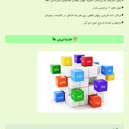
پاول دوروف به برندگان المپیاد جهانی هوش مصنوعی جایزه می دهد
غول های 1 ترابایتی بازار
مراکز داده قربانی پنهان قطعی برق هزینه اختلال در اقتصاد دیجیتال
بازخوانی حادثه خروج اوپن ای آی
جدیدترین ها