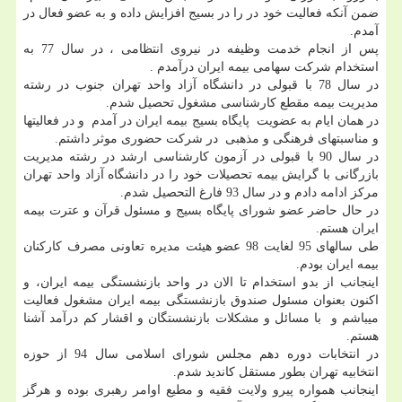
ضمن آنکه فعالیت خود در را در بسیج افزایش داده و به عضو فعال در
آمدم.
پس از انجام خدمت وظیفه در نیروی انتظامی ، در سال 77 به
استخدام شرکت سهامی بیمه ایران درآمدم .
در سال 78 با قبولی در دانشگاه آزاد واحد تهران جنوب در رشته
مدیریت بیمه مقطع کارشناسی مشغول تحصیل شدم.
در همان ایام به عضویت پایگاه بسیج بیمه ایران در آمدم و در فعالیتها
و مناسبتهای فرهنگی و مذهبی در شرکت حضوری موثر داشتم.
در سال 90 با قبولی در آزمون کارشناسی ارشد در رشته مدیریت
بازرگانی با گرایش بیمه تحصیلات خود را در دانشگاه آزاد واحد تهران
مرکز ادامه دادم و در سال 93 فارغ التحصیل شدم.
در حال حاضر عضو شورای پایگاه بسیج و مسئول قرآن و عترت بیمه
ایران هستم.
طی سالهای 95 لغایت 98 عضو هیئت مدیره تعاونی مصرف کارکنان
بیمه ایران بودم.
اینجانب از بدو استخدام تا الان در واحد بازنشستگی بیمه ایران، و
اکنون بعنوان مسئول صندوق بازنشستگی بیمه ایران مشغول فعالیت
میباشم و با مسائل و مشکلات بازنشستگان و اقشار کم درآمد آشنا
هستم.
در انتخابات دوره دهم مجلس شورای اسلامی سال 94 از حوزه
انتخابیه تهران بطور مستقل کاندید شدم.
اینجانب همواره پیرو ولایت فقیه و مطیع اوامر رهبری بوده و هرگز