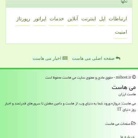
تگها
ارتباطات
اپل
اینترنت
آنلاین
خدمات
اپراتور
رپورتاژ
امنیت
صفحه اصلی می هاست
اخبار می هاست
mihost.ir - حقوق مادی و معنوی سایت می هاست محفوظ است
می هاست
هاست ارزان
می هاست: دروازه ورود شما به دنیای وب، از هاست و دامین مطمئن تا سرورهای قدرتمند و اخبار
روز دنیای IT
صفحات می هاست
درباره ما