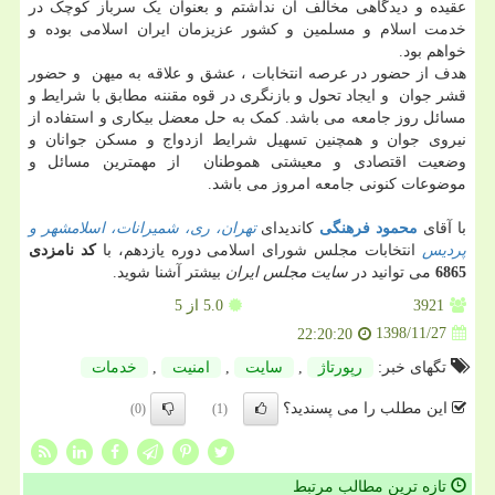
عقیده و دیدگاهی مخالف آن نداشتم و بعنوان یک سرباز کوچک در
خدمت اسلام و مسلمین و کشور عزیزمان ایران اسلامی بوده و
خواهم بود.
هدف از حضور در عرصه انتخابات ، عشق و علاقه به میهن و حضور
قشر جوان و ایجاد تحول و بازنگری در قوه مقننه مطابق با شرایط و
مسائل روز جامعه می باشد. کمک به حل معضل بیکاری و استفاده از
نیروی جوان و همچنین تسهیل شرایط ازدواج و مسکن جوانان و
وضعیت اقتصادی و معیشتی هموطنان از مهمترین مسائل و
موضوعات کنونی جامعه امروز می باشد.
با آقای
محمود فرهنگی
کاندیدای
تهران، ری، شمیرانات، اسلامشهر و
پردیس
انتخابات مجلس شورای اسلامی دوره یازدهم، با
کد نامزدی
6865
می توانید در
سایت مجلس ایران
بیشتر آشنا شوید.
3921
5.0
از 5
1398/11/27
22:20:20
تگهای خبر:
رپورتاژ
,
سایت
,
امنیت
,
خدمات
این مطلب را می پسندید؟
(0)
(1)
تازه ترین مطالب مرتبط