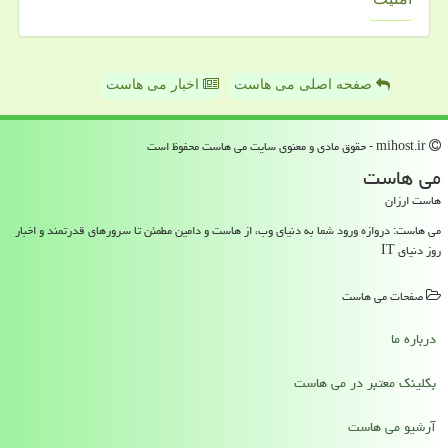
صفحه اصلی می هاست
اخبار می هاست
mihost.ir - حقوق مادی و معنوی سایت می هاست محفوظ است
می هاست
هاست ارزان
می هاست: دروازه ورود شما به دنیای وب، از هاست و دامین مطمئن تا سرورهای قدرتمند و اخبار
روز دنیای IT
صفحات می هاست
درباره ما
بکلینک معتبر در می هاست
آرشیو می هاست