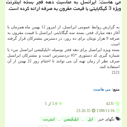
می هاست: ایرانسل به مناسبت دهه فجر بسته اینترنت
ویژه 3 گیگابایتی با قیمت مقرون به صرفه ارائه كرده است.
به گزارش روابط عمومی ایرانسل، از امروز 12 بهمن ماه همزمان با
آغاز دهه مبارك فجر، بسته سه گیگابایتی ایرانسل با قیمت مقرون به
صرفه 9 هزار تومان برای ده روز، در دسترس مشتركان قرار گرفته
است.
بسته ویژه ایرانسل برای دهه فجر بوسیله «اپلیكیشن ایرانسل من» یا
شماره گیری كد دستوری *5# دردسترس است و مشتركان ایرانسل
صرف نظر از زمان تهیه آن می توانند تا اختتام روز 22 بهمن از آن
استفاده كنند.
2121
منبع:
می هاست
4231
5.0
از 5
1398/11/16
23:26:35
تگهای خبر:
اپل
,
اپلیكیشن
,
اینترنت