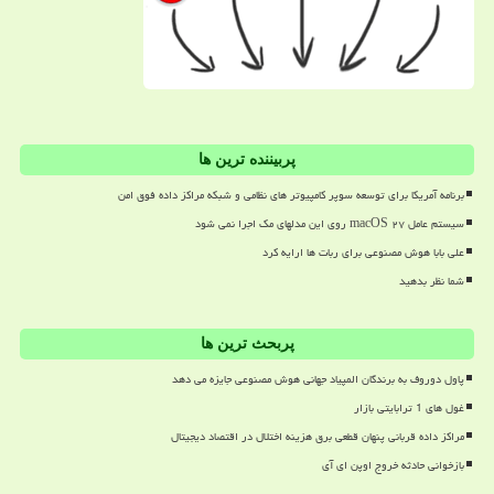
پربیننده ترین ها
برنامه آمریکا برای توسعه سوپر کامپیوتر های نظامی و شبکه مراکز داده فوق امن
سیستم عامل macOS ۲۷ روی این مدلهای مک اجرا نمی شود
علی بابا هوش مصنوعی برای ربات ها ارایه کرد
شما نظر بدهید
پربحث ترین ها
پاول دوروف به برندگان المپیاد جهانی هوش مصنوعی جایزه می دهد
غول های 1 ترابایتی بازار
مراکز داده قربانی پنهان قطعی برق هزینه اختلال در اقتصاد دیجیتال
بازخوانی حادثه خروج اوپن ای آی