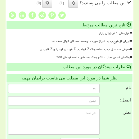
این مطلب را می پسندید؟
(0)
(1)
تازه ترین مطالب مرتبط
غول های 1 ترابایتی بازار
ایران از طرح جدید احراز هویت توسعه دهندگان گوگل معاف شد
معرفی سه مدل جدید سامسونگ Z فولد ۸، Z فولد ۸ اولترا و Z فلیپ ۸
واکنش انجمن تجارت الکترونیک به تعلیق دامنه فوتبال 360
نظرات بینندگان در مورد این مطلب
نظر شما در مورد این مطلب می هاست برایمان مهمه
نام:
ایمیل:
نظر: