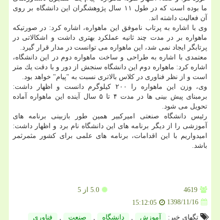
ما بوده است كه در طول ۱۱ سال پژوهشگران این دانشگاه بر روی
آن فعالیت داشته اند.
وی با اشاره به پرتاب ناموفق این ماهواره، اشاره كرد: در صورتیكه
ماهواره بر در مدت چند ثانیه عملكرد بهتری داشت و اشكالاتی در
پرتابگر ایجاد نمی شد، این ماهواره می توانست در مدار قرار گیرد.
معتمدی با اشاره به طراحی و ساخت ماهواره دوم در این دانشگاه،
اشاره كرد: ماهواره دوم این دانشگاه سنجش از دور و با دقت یك متر
است و از نظر فناوری در كلاس بالاتری نسبت به "پیام" خواهد بود.
وی، وزن این ماهواره را ۲۰۰ كیلوگرم دانست و اظهار داشت:
برمبنای پیش بینی ها در مدت ۴ تا ۵ سال آینده این ماهواره آماده
تحویل می شود.
رئیس دانشگاه صنعتی امیركبیر همین طور بازبینی برنامه های
آموزشی را از دیگر برنامه های این دانشگاه نام برد و اظهار داشت:
امیدواریم با این اقدامات، برنامه های علمی برای كشور مثمرثمر
باشد.
4619
5.0
از 5
1398/11/16
15:12:05
تگهای خبر:
آموزش
,
دانشگاه
,
صنعت
,
فناوری