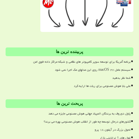
پربیننده ترین ها
برنامه آمریکا برای توسعه سوپر کامپیوتر های نظامی و شبکه مراکز داده فوق امن
سیستم عامل macOS ۲۷ روی این مدلهای مک اجرا نمی شود
شما نظر بدهید
علی بابا هوش مصنوعی برای ربات ها ارایه کرد
پربحث ترین ها
پاول دوروف به برندگان المپیاد جهانی هوش مصنوعی جایزه می دهد
کشورهای درحال توسعه چه طور از انقلاب هوش مصنوعی بهره می برند؟
تحول بزرگ در آیفون ۱۸ پرو
غول های 1 ترابایتی بازار