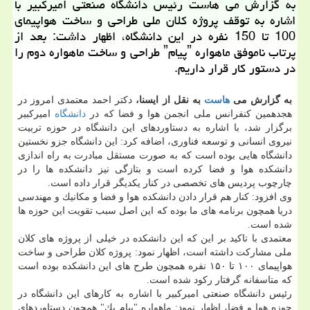
به گزارش می هاست رئیس دانشگاه صنعتی امیركبیر با
اشاره به توقف پروژه كلان ملی طراحی و ساخت هواپیمای
100 تا 150 نفره در این دانشگاه، اظهار داشت: بعد از
پرتاب ناموفق ماهواره ˮپیامˮ طراحی و ساخت ماهواره دوم را
در دستور كار قرار داریم.
به گزارش می
هاست
به نقل از ایسنا،
دكتر احمد معتمدی امروز در
هجدهمین كنفرانس ملی انجمن هوا و فضا كه در
دانشگاه
امیركبیر
برگزار شد، با اشاره به دستاوردهای این دانشگاه در حوزه تربیت
نیروی انسانی و توسعه فناوری، اضافه كرد: این دانشگاه جزو نخستین
دانشگاه هایی بوده است كه به صورت مستقل مبادرت به راه اندازی
دانشكده هوا و فضا كرده است و بتازگی نیز دانشكده ها را در
چارچوب پردیس های تخصصی در كنار یكدیگر قرار داده است.
وی افزود: كنار هم قرار دادن دانشكده هوا و فضا و مكانیك و مهندسی
دریا همچون برنامه های ما بوده كه این اصل سبب تقویت این حوزه ها
شده است.
معتمدی با تاكید بر این كه این دانشكده در خیلی از پروژه های كلان
ملی مشاركت داشته است، اظهار نمود: پروژه كلان طراحی و ساخت
هواپیمای ۱۰۰ تا ۱۵۰ نفره همچون طرح های این دانشكده بوده است
كه متاسفانه گرفتار ركود شده است.
رئیس دانشگاه صنعتی امیركبیر با اشاره به كارهای این دانشگاه در
حوزه هوا و فضا، اظهار نمود: ماهواره "پیام یك" همچون دستاوردهای