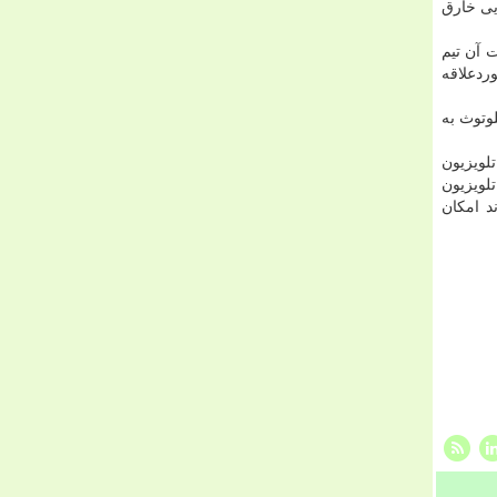
ربه تماشایی خارق
ت آن تیم
ردعلاقه
لوتوث به
تلویزیون
لویزیون
د امكان