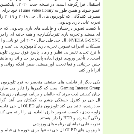
مصرف كنندگانی كه تلویزیون های ال جی ۲۰۱۸ و ۲۰۱۹ را در اختیاردارند نیز می توانند ازاین بعد از اپلیكیشن Apple TV استفاده كنند.
تجربه غایی بازی ویدیویی
ای هستند و تجربه بازی تقریباًیكپارچه و همه جانبه ای را د
مشكلات انحراف تصویر، تجربه بازی كامپیوتری بی عیب و ن
چنین جزئیاتی واقعا تعجب آور هستند. ضمن اینكه روانی و 
آنرا باور كنید.
صادرشده، تائید می 
رنگی گسترده و HDR را دارا هستند.
تجربه غایی تماشای برنامه های ورزشی
تلویزیون های OLED ال جی نه تنها برای خور