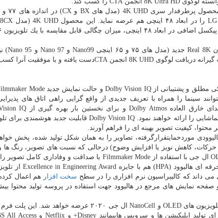
سری محصولات LG NanoCell سال ۲۰
دست یافته و با موفقیت آنرا كسب كنند.
، سبب شده تا تلویزیون های OLED ال جی ۲۰۲۰ بتوانند سینما را همراه با تعریف جدیدی از واقع گرایی راهی اتاق های پذیر
تلویزیون های OLED ال جی تجربه دیداری-شنیداری واقعاً تماشایی را ارائه خواهند نمود. Dolby Vision IQ قابلیت ج
 محتوا، كیفیت تصویر بهینه ای را فراهم آورند.
فیلم سازان بنام هالیوودی موردحمایتقرارگرفته، تصاویر را به همان شكل تولید شده، پخش خواه
حركات، كاهش نویز یا افزایش وضوح) درحالی كه نسبت های تصویر، رنگ ها
فریم بطور كامل و دقیق حفظ شده اند، تلویزیون های OLED ال جی با استفاده از Filmmaker Mode با صداقت و وفادا
شكل كه مدنظر كارگردان بوده بازپخش می كند. انجمن حرفه ای هالیوود
سخت افزار
هم اعمال كرده ا
O ال جی را بعنوان پیشرو صفحه نمایش های مرجع در هالیوود جهت استفاده در پروسه تولید محتوا 
webOS هم همراه با تلویزیون های OLED و NanoCell ال جی ۲۰۲۰ عرضه خواهد شد.