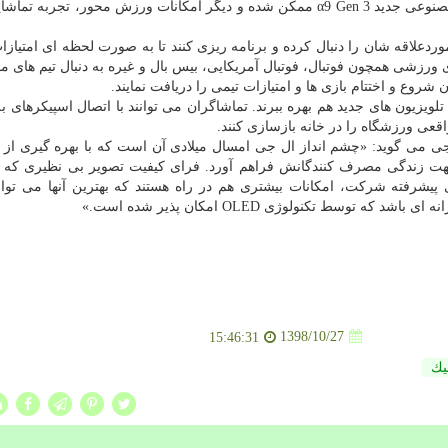
سرعت پاسخگویی ۱۲۰ هرتزی كه توسط پردازنده هوش مصنوعی جدید α9 Gen 3 ممكن شده و دیگر امكانات ورزش محور، تج
یم های موردعلاقه شان را دنبال كرده و برنامه ریزی كنند تا به صورت لحظه ای امتیازا
 ورزشی همچون فوتبال، فوتبال آمریكایی، بیس بال و غیره به دنبال تیم های مو
شروع و اختتام بازی ها و امتیازات تیمی را دریافت نمایند.
تلویزیون های جدید هم بهره ببرند. تماشاگران می توانند با اتصال اسپیكرهای ب
عی ورزشگاه را در خانه بازسازی كنند.
گی ال جی می گوید: «چشم انداز ال جی امسال میلادی آن است كه با بهره گیری از 
هت زندگی مصرف كنندگانش فراهم آورد. فرای كیفیت تصویر بی نظیری كه ت
 پیشرفته شركت، امكانات بیشتری هم در راه هستند كه بهترین آنها می توان
سط تكنولوژی OLED امكان پذیر شده است.»
1398/10/27
15:46:31
یك