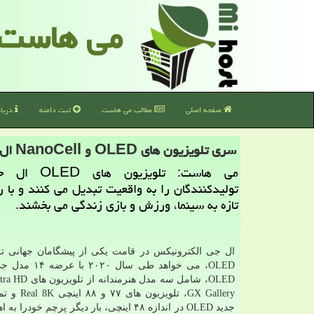
می هاست
صفحه اصلی
مطالب می هاست
ثبت دامنه
دربا
سری تلویزیون های OLED و NanoCell ال جی ۲۰۲۰ طراحی مبتكرانه و بهترین كیفیت تصویر
می هاست: تلویزیون
تولیدكنندگان را به واقعیت تبدیل می كنند و با
تازه به سینما، ورزش و بازی زندگی می بخشند.
ال جی الكترونیكس در قامت یكی از پیشگامان جهانی تل
OLED، می خواهد طی سال ۰
GX Gallery، تلویزی
جدید OLED در اندازه ۴۸ اینچی، بار دیگر پرچم خودرا