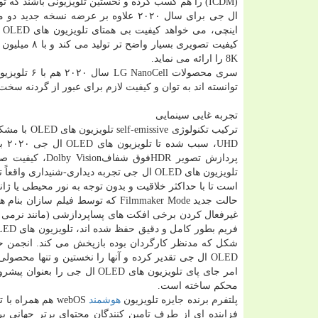
(ICDM) را هم كسب كرده و نخستین تلویزیونی باشند كه توانسته لوگوی 8K Ultra HD انجمن CTA را كسب كند.
8K را ارائه می نماید.
توانسته اند به توان و كیفیت لازم برای عبور از گردنه سخت گیرانه دریافت لوگوی 8K UHD انجمن CTA
تجربه غایی سینمایی
UHD
است تا با حداكثر خلاقیت و بدون توجه به نور محیطی یا ژانر
حالت جدید Filmmaker Mode كه توسط 
غیرفعال كردن برخی افكت های پساپردازشی (مانند نرمی 
OLED ال جی تقدیر كرده و آنها را نخستین و تنها محصولی می داند كه كالیبراسیون نرم افزاری را در سطح
امر جای پای تلویزیون های LED
محكم ساخته است.
پلتفرم برنده جایزه تلویزیون
هوشمند