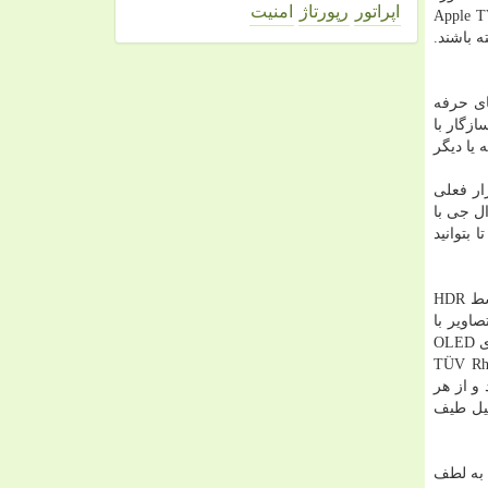
اپراتور
رپورتاژ
امنیت
است. در نسخه جدید ۲۰۲۰، اپلیكیشن Apple TV به مصرف كنندگان اجازه می دهد تا در كانال های Apple TV+ و Apple TV
دسترسی داشته باشند.
یده آل برای گیمرهای حرفه
ازگار با
ین اعواج صفحه یا دیگر
ی در بازار فعلی
ورودی فوق العاده پایین در حد و اندازه مانیتورهای گیمینگ گرانقیمت، تصاویر بازی های امروزی روی تلویزیون های OLED ال جی با
بتوانید
یكی دیگر از قابلیت های صنعتی منحصر به فرد تلویزیون های OLED ال جی ۲۰۲۰، پشتیبانی از قابلیت HGiG Mode تعریف شده توسط HDR
سازد هنگام انجام بازی های HDR با كنسول های بازی روی تلویزیون های LG، از تصاویر با
چنان كیفیتی لذت ببرند كه خالقان و برنامه نویسان بازی هنگام خلق آن تهیه دیده اند. حتی طی ساعات متمادی و سنگین بازی، تلویزیون های OLED
Eye Comfort D كه توسط آزمایشگاه بین المللی و معتبر TÜV Rheinland
تند و از هر
ی كنند. نمایشگرهای OLED ال جی تمامی ملاك های سنجش TÜV Rheinland از قبیل طیف
 و به لطف