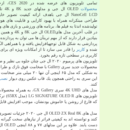
تمامی تلویزیون های عرضه شده در CES 2020، ازجمله تمامی
محصولات
OLED ال ج
NanoCell LCD ال جی باهدف ارائه كیفیت تصویر خ
طراحی مبتكرانه همراه با بهبود كارایی و قابلیت های 
تولیدشده اندتا به فیلم ها، برنامه های ورزشی و بازی های 
پردازشی به شكل قابل توجهیافزایش یافته و با همراهی 
شده و
كاربر
را قادر می سازد تا از امكانات ویژه ای برای 
كاربری در سطحی تازه رقم بخورد.
تلویزیون های پرمیوم ۲۰۲۰ ال جی چنان 
محصولات جدید سری Gallery با ضخام
این سری به راحتی همچون یك قاب عكس روی دیوار
نصب
كنند.
تلویزیو
كه فارغ از روشن یا خاموش بودنشان، موجب افزایش قابل
دست 