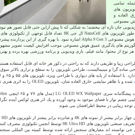
ی و مدلهای جدید 8K و 4K تلویزیون های
ارق العاده و
هوش مصنوعی
ویدیویی جان تازه ای ببخشند؛ به شكلی كه تا پیش ازاین حتی قابل تصور هم نبو
در قلب آخرین مدل هایOLED ال جی 8K و 4K و همین طور تلویزیون های NanoCell ال جی 8K تعداد قابل توجهی 
بنیادین قرار دارند كه از مهم ترینآن ها می توان به پردازنده هوش مصنوعی Alpha 9 Gen 3 اشاره نمود. با بهره گیری از این پ
الگوریتم های یادگیری عمیق هوش مصنوعی موجب افزایش كیفیت تصویر مشهو
هر نوع از محتوا، مانند فیلم، بازی ویدیویی و برنامه ورزشی بهره برده و بهتر
جلوه بی نظیر و طراحی زیبا و ظریفی دارند كه به راحتی در دكور هر خانه ای قابل استفاده هست
ت فوق نازك و طراحی ساده گرا و مینیمالیست، طراحی تلویزیون را به سطح و ترازی بالاتر سوق 
شده و با ظاهر نمایشی خارق العاده شان، تلویزیون OLED 
ن های LG SIGNATURE OLED R (مدل 65RX) تركیبی چشم نواز با فضای موجود به وجود آورده و یك اثر هنری لوكس آینده ن
 توجه زیبایی در محیط اطرافشان می شوند.
مدل های l 8K
یابند. علاوه بر این مدلهای ۷۷ و ۸۸ اینچی OLED ال جی توانسته اند معیارهای سنجش ارائه شده توسط كمیته بین الملل