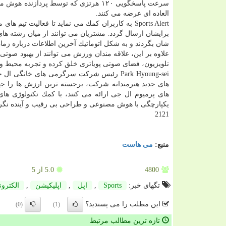
العاده ای عرضه می كنند.
Sports Alert به كاربران كمك می نماید تا فعالیت ت
برایشان ارسال گردد. مشتریان می توانند از میان رشته های
شان بگردند و به شكل اتوماتیك آخرین اطلاعات درباره زمان 
علاوه بر این، علاقه مندان ورزش می توانند از بهبود صوتی 
تلویزیون، فضای صوتی پویاتری خلق كرده و تجربه محیط واق
Park Hyoung-sei رئیس شركت سرگرمی های خان
های جدید هنرمندانه شركت، برجسته ترین ارزش ها را ج
های پرمیوم ال جی ارائه می كنند، با كمك تكنولوژی های
یكپارچگی با هوش مصنوعی و طراحی بی رقیب و آینده نگرانه ای باشد كه تو
2121
منبع:
می هاست
4800
5.0
از 5
تگهای خبر:
Sports
,
اپل
,
اپلیكیشن
,
الكترون
این مطلب را می پسندید؟
(0)
(1)
تازه ترین مطالب مرتبط