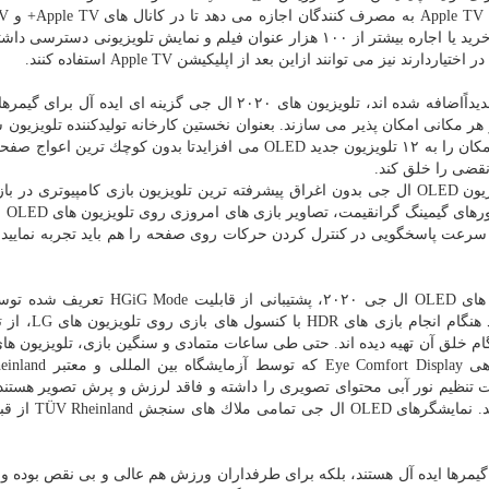
استقبال قرارگرفته 
عضو شوند و همین طور به iTunes video library خود برای خرید یا اجاره بیشتر از ۱۰۰ هزار عنوان فیلم و نمایش تلویزیونی 
با كیفیت تصویر درخشان و قابلیت های بازی ویدیویی كه جدیداًاضافه شده اند، تلویزیون های ۲۰۲۰ ال جی گزینه ای ا
ر هر مكانی امكان پذیر می سازند. بعنوان نخستین كارخانه تولیدكننده تلویزیون س
NVIDIA G-SYNC، ال جی طی سال ۲۰۲۰ این توانایی و امكان را به ۱۲ تلویزیون جدید OLED می افزایدتا بدون كوچك تر
قضی را خلق كند.
با نرخ تجدید تغییر بی نظیر و زمان پاسخ فوق سریع، تلویزیون OLED ال جی بدون اغراق پیشرفته ترین تلویزیون بازی كامپیوتر
است. با تأخیر 
سرعت پاسخگویی در كنترل كردن حركات روی صفحه را هم باید تجربه نمایید تا 
Gaming Interest Group است كه گیمرها را قادر می 
ال جی در كنترل خستگی چشم به كمكتان می آیند. گواهی isplay
كند تلویزیون های OLED ال جی قابلیت تنظیم نور آبی محتوای تصویری را داشته و فاقد لرزش و پرش تصویر هس
زاویه دیدی، كیفیت تصویر خارق العاده ای را ارائه م
ه های فیلم و گیمرها ایده آل هستند، بلكه برای طرفداران ورزش هم عالی و بی نقص بوده