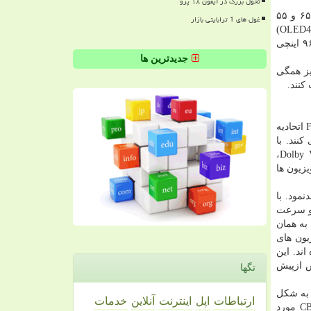
تحول بزرگ در آیفون ۱۸ پرو
ال جی برای سال ۲۰۲۰ علاوه بر عرضه نسخه جدید دو محصول پرطرفدار سری 4K UHD (مدل های BX و CX) در اندازه های ۷۷ و ۶۵ و ۵۵
غول های 1 ترابایتی بازار
اینچی، می خواهد كیفیت بی همتای تلویزیون های LG OLED را در ابعاد ۴۸ اینچی هم عرضه نماید. این محصول 4K UHD (مدل OLED48CX)
كیفیت تصویری بسیار واضح تر تولید می كند و با ۸ میلیون پیكسل اضافی در ابعاد ۴۸ اینچی، میزان چگالی قابل مقایسه با یك تلویزیون ۹۶ اینچی
جدیدترین ها
۲۰ هم با ۶ تلویزیون Real 8K جدید (مدل های ۷۵ و ۶۵ اینچی Nano99 و Nano 97 و Nano 95) نیز همگی
تركیب تكنولوژی self-emissive تلویزیون های OLED با مشكی مطلق و پشتیبانی از Dolby Vision IQ و حالت نمایش جدید Filmmaker Mode اتحادیه
ایی كنند. با
پردازش تصویر HDRفوق شفافDolby Vision، كیفیت صدای خارق العاده Dolby Atmos و برای نخستین بار بهره گیری از Dolby Vision IQ،
دید هوشمندی برای تلویزیون ها
دنمود. با
 و سرعت
ری كامل تصویر را به همان
 (HPA) هم با جایزه Excellence in Engineering Award از تلویزیون های
ند. این
بیش ازپیش
تگها
 این پلت فرم به شكل
ارتباطات
اپل
اینترنت
آنلاین
خدمات
فزاینده ای از طرف تامین كنندگان محتوای برتر جهانی برای تولید اپلیكیشن ها و سرویس هاییمانند Disney+ و Netflix و CBS All Access مورد