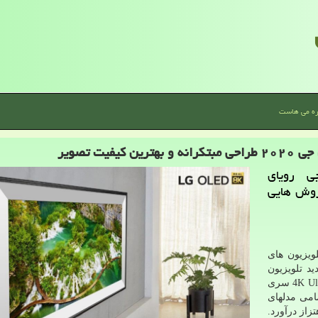
ره می هاست
 های OLED ال جی رویای
 روش هایی
ویزیون های
۲۰۲ با عرضه ۱۴ مدل جدید تلویزیون
OLED، شامل سه مدل هنرمندانه از تلویزیون های 4K Ultra HD سری
ون های ۷۷ و ۸۸ اینچی Real 8K و تمامی مدلهای
 به اهتزاز درآورد.