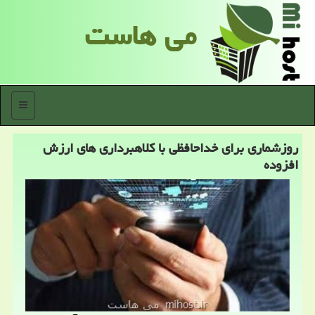
می هاست
منو
روزشماری برای خداحافظی با كلاهبرداری های ارزش
افزوده