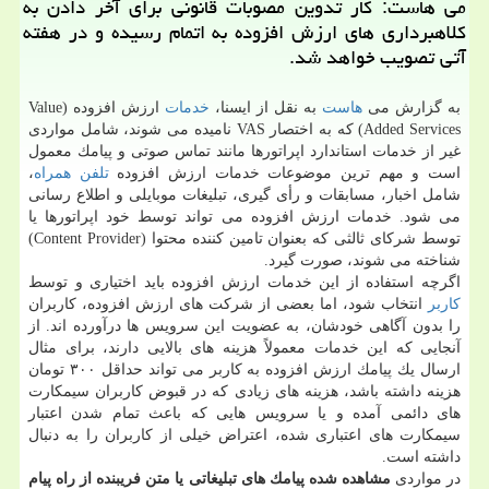
می هاست: كار تدوین مصوبات قانونی برای آخر دادن به
كلاهبرداری های ارزش افزوده به اتمام رسیده و در هفته
آتی تصویب خواهد شد.
به گزارش می
هاست
به نقل از ایسنا،
خدمات
ارزش افزوده (Value
Added Services) كه به اختصار VAS نامیده می شوند، شامل مواردی
غیر از خدمات استاندارد اپراتورها مانند تماس صوتی و پیامك معمول
است و مهم ترین موضوعات خدمات ارزش افزوده
تلفن همراه
،
شامل اخبار، مسابقات و رأی گیری، تبلیغات موبایلی و اطلاع رسانی
می شود. خدمات ارزش افزوده می تواند توسط خود اپراتورها یا
توسط شركای ثالثی كه بعنوان تامین كننده محتوا (Content Provider)
شناخته می شوند، صورت گیرد.
اگرچه استفاده از این خدمات ارزش افزوده باید اختیاری و توسط
كاربر
انتخاب شود، اما بعضی از شركت های ارزش افزوده، كاربران
را بدون آگاهی خودشان، به عضویت این سرویس ها درآورده اند. از
آنجایی كه این خدمات معمولاً هزینه های بالایی دارند، برای مثال
ارسال یك پیامك ارزش افزوده به كاربر می تواند حداقل ۳۰۰ تومان
هزینه داشته باشد، هزینه های زیادی كه در قبوض كاربران سیمكارت
های دائمی آمده و یا سرویس هایی كه باعث تمام شدن اعتبار
سیمكارت های اعتباری شده، اعتراض خیلی از كاربران را به دنبال
داشته است.
در مواردی
مشاهده شده پیامك های تبلیغاتی یا متن فریبنده از راه پیام