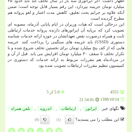
اظهار داشت: اگر اپراتوری سه بار در سال تخلف كند باید حدود ۴۵
میلیارد تومان جریمه بپردازد، این رقم بسیار قابل توجه است؛ ضمن
آنكه علاوه بر جرایم بحث تعلیق، كاهش مدت اعتبار و لغو پروانه هم
مطرح گردیده است.
این درحالی است كه هیات وزیران در ایام پایانی آذرماه، مصوبه ای
تصویب كرد كه برپایه آن اپراتورهای دارنده پروانه خدمات ارتباطی
ثابت و همراه درصورت نقض تعهداتشان در حوزه ارائه خدمات شناسه
دستوری (USSD) باید جریمه های سنگینی را پرداخت كنند. جریمه
هایی كه از كف پنج میلیارد تومان برای نخستین تخلف شروع شده و با
تكرار تخلف تا سقف ۳۰ میلیارد تومان افزایش می یابد. قبل از آن و
در مردادماه هم مقررات مربوط به ارائه خدمات كد دستوری در
كمیسیون تنظیم مقررات ارتباطات تصویب شده بود.
4555
5.0
از 5
1398/10/14
21:54:01
تگهای خبر:
اپراتور
,
ارتباطات
,
اندروید
,
تلفن همراه
این مطلب را می پسندید؟
(0)
(1)