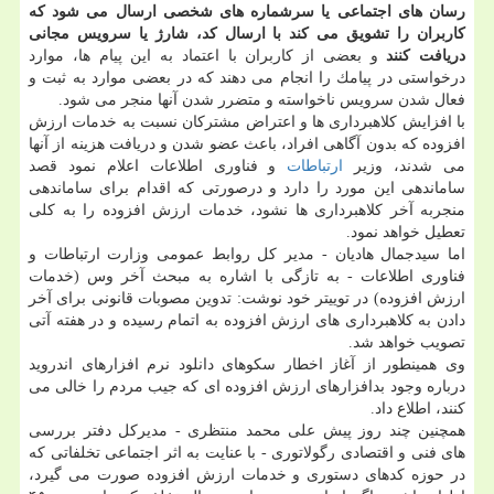
رسان های اجتماعی یا سرشماره های شخصی ارسال می شود كه
كاربران را تشویق می كند با ارسال كد، شارژ یا سرویس مجانی
دریافت كنند
و بعضی از كاربران با اعتماد به این پیام ها، موارد
درخواستی در پیامك را انجام می دهند كه در بعضی موارد به ثبت و
فعال شدن سرویس ناخواسته و متضرر شدن آنها منجر می شود.
با افزایش كلاهبرداری ها و اعتراض مشتركان نسبت به خدمات ارزش
افزوده كه بدون آگاهی افراد، باعث عضو شدن و دریافت هزینه از آنها
می شدند، وزیر
ارتباطات
و فناوری اطلاعات اعلام نمود قصد
ساماندهی این مورد را دارد و درصورتی كه اقدام برای ساماندهی
منجربه آخر كلاهبرداری ها نشود، خدمات ارزش افزوده را به كلی
تعطیل خواهد نمود.
اما سیدجمال هادیان - مدیر كل روابط عمومی وزارت ارتباطات و
فناوری اطلاعات - به تازگی با اشاره به مبحث آخر وس (خدمات
ارزش افزوده) در توییتر خود نوشت: تدوین مصوبات قانونی برای آخر
دادن به كلاهبرداری های ارزش افزوده به اتمام رسیده و در هفته آتی
تصویب خواهد شد.
وی همینطور از آغاز اخطار سكوهای دانلود نرم افزارهای اندروید
درباره وجود بدافزارهای ارزش افزوده ای كه جیب مردم را خالی می
كنند، اطلاع داد.
همچنین چند روز پیش علی محمد منتظری - مدیركل دفتر بررسی
های فنی و اقتصادی رگولاتوری - با عنایت به اثر اجتماعی تخلفاتی كه
در حوزه كدهای دستوری و خدمات ارزش افزوده صورت می گیرد،