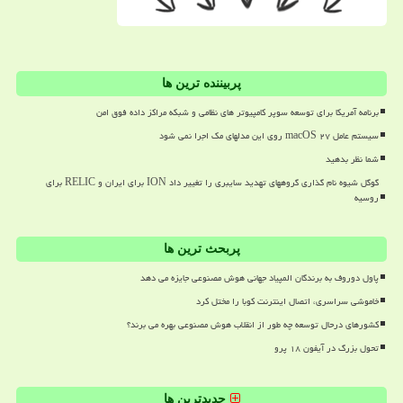
پربیننده ترین ها
برنامه آمریکا برای توسعه سوپر کامپیوتر های نظامی و شبکه مراکز داده فوق امن
سیستم عامل macOS ۲۷ روی این مدلهای مک اجرا نمی شود
شما نظر بدهید
گوگل شیوه نام گذاری گروههای تهدید سایبری را تغییر داد ION برای ایران و RELIC برای
روسیه
پربحث ترین ها
پاول دوروف به برندگان المپیاد جهانی هوش مصنوعی جایزه می دهد
خاموشی سراسری، اتصال اینترنت کوبا را مختل کرد
کشورهای درحال توسعه چه طور از انقلاب هوش مصنوعی بهره می برند؟
تحول بزرگ در آیفون ۱۸ پرو
جدیدترین ها