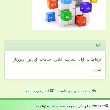
تگها
ارتباطات
اپل
اینترنت
آنلاین
خدمات
اپراتور
رپورتاژ
امنیت
صفحه اصلی می هاست
اخبار می هاست
mihost.ir - حقوق مادی و معنوی سایت می هاست محفوظ است