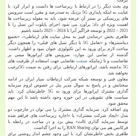
گرفت.
وی بحث دیگر را در ارتباط با زیرساخت ها دانست و ابراز كرد: با
عنایت به اینكه پایداری 5G نزدیك به صددرصد و مقرر است سرویس
های پرریسكی بر بستر آن عرضه شود، باید به مقوله زیرساخت ها
اهمیت ویژه ای داد؛ برآورد می شود اجرای پایلوت این نسل را تا
2021 – 2022 و توسعه فراگیر آنرا تا 2024 – 2025 داشته باشیم.
طاهری بخش «رساندن فیبر به محل سایت های ارتباطی»، «تجمیع
دیتاسنترها» و «تعامل 5G با دیگر نسل های قبلی» را همچون دیگر
مباحث لازم برای ورود به این تكنولوژی عنوان نمود و اظهار داشت:
گذشته از تمامی این موارد، سرویس های اپراتورها مبتنی بر
تقاضاست و تا زمانیكه
صنعت
تقاضایی جهت استفاده از ظرفیت های
5G نداشته باشد، اپراتورهای ارتباطی برای رفتن به سمت 5Gترغیب
نخواهند شد.
معاون فنی و توسعه شبكه شركت ارتباطات سیار ایران در ادامه
سخنانش و در پاسخ به سوال مدیر پنل در خصوص لزوم سرمایه
گذاری مشترك اپراتورها برای ورود به 5G خاطرنشان كرد: باید
سیاست های تشویقی در این حوزه وجود داشته باشد تا این مهم
محقق شود.
وی اضافه كرد: سرمایه گذاری مشترك را می توان در چارچوب دو
مدل «ایجاد شركت مشترك» یا «اجاره زیرساخت های فراهم شده
توسط سرمایه گذاری ثالث» پیش برد و در مباحث در رابطه با
فركانس هم می توان RAN Sharing را به اجرا گذاشت.
طاهری بخش خاطرنشان كرد: با این وجود چشم انداز روشنی برای