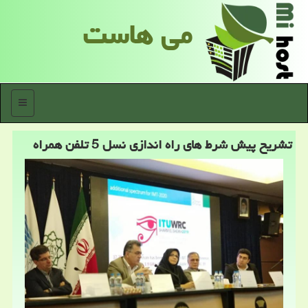
می هاست
منو
تشریح پیش شرط های راه اندازی نسل 5 تلفن همراه