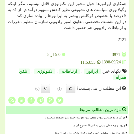
همكاری اپراتورها حول محور این تكنولوژی قائل نیستیم، مگر اینكه
رگولاتوری سیاست های تشویقی نظیر كاهش تسهیم درآمدش از 31 به
5 درصد یا تخصیص فركانس بیشتر به اپراتورها را پیاده سازی كند.
در این نشست تخصصی معاون امور رادیویی سازمان تنظیم مقررات
و ارتباطات رادیویی هم حضور داشت.
2121
3971
5.0
از 5
1398/09/24
11:53:55
تگهای خبر:
اپراتور
,
ارتباطات
,
تكنولوژی
,
تلفن
همراه
این مطلب را می پسندید؟
(0)
(1)
تازه ترین مطالب مرتبط
مراکز داده قربانی پنهان قطعی برق هزینه اختلال در اقتصاد دیجیتال
ورود روبات های چینی به آمریکا ممنوع گردید
ماهی ده هزار میلیارد تومن قبض فیلترشکن برای ایرانی ها