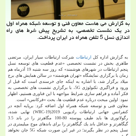
به گزارش می هاست معاون فنی و توسعه شبكه همراه اول
در یك نشست تخصصی، به تشریح پیش شرط های راه
اندازی نسل 5 تلفن همراه در ایران پرداخت.
به گزارش اداره كل
ارتباطات
شركت ارتباطات سیار ایران، مرتضی
طاهری بخش در نشست تخصصی «عدم قطعیت های توسعه نسل
پنجم ارتباطات در شهرهای هوشمند» كه روز سه شنبه 19 آذرماه هم
زمان با برگزاری نمایشگاه «تهران هوشمند» در سالن همایش های برج
میلاد برگزار شد، با اشاره به اینكه جای خرسندی است كه قبل از
ورود و فراگیری تكنولوژی 5G، با برگزاری نشست های تخصصی به
فكر آماده و فراهم سازی شرایط مواجهه با این فناوری هستیم، اظهار
نمود: اولین مبحث درباره عدم قطعیت ها، بحث «فركانس» است.
معاون فنی و توسعه شبكه همراه اول اضافه كرد: برپایه آنچه در
كنفرانس جهانی ارتباطات رادیویی 2019(WRC-19) نهایی شده،
رگولاتوری ها باید طیف پیوسته 80-100 مگاهرتز را در باند 3.5
گیگاهرتز و حداقل باند یك گیگاهرتز را برای باندهای موج میلیمتری در
نسل پنجم در نظر بگیرند؛ در غیر این صورت شبكه 5G جان نخواهد