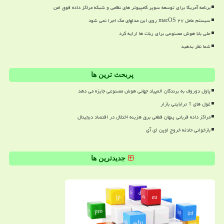
برنامه آمریکا برای توسعه سوپر کامپیوتر های نظامی و شبکه مراکز داده فوق امن
سیستم عامل macOS ۲۷ روی این مدلهای مک اجرا نمی شود
علی بابا هوش مصنوعی برای ربات ها ارایه کرد
شما نظر بدهید
پربحث ترین ها
پاول دوروف به برندگان المپیاد جهانی هوش مصنوعی جایزه می دهد
غول های 1 ترابایتی بازار
مراکز داده قربانی پنهان قطعی برق هزینه اختلال در اقتصاد دیجیتال
بازخوانی حادثه خروج اوپن ای آی
جدیدترین ها