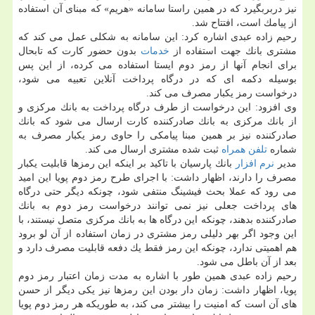
نیز دربربگیرد كه در همین راستا سامانه «هریم» كه مبنای آن استفاده
از پیامك است، افتتاح شد.
رحیم زاده عبدی اشاره كرد: این سامانه به شكلی عمل می كند كه
مشتری بانك جهت استفاده از
خدمات
بدون حضور كارت كه تابحال
برای انجام آنها از رمز دوم ایستا استفاده می كرده، از این پس
بوسیله دكمه ای كه در درگاه پرداخت آنلاین تعبیه می شود،
درخواست رمز یكبار مصرف می كند.
وی افزود: این درخواست از طرف درگاه پرداخت به بانك مركزی و
از بانك مركزی به بانك صادركننده كارت ارسال می شود كه بانك
صادركننده نیز بر همین مبنا پیامكی را حاوی رمز یكبار مصرف به
شماره
تلفن همراه
ثبت شده مشتری ارسال می كند.
مدیر
نرم افزار
بانك پارسیان با تاكید بر اینكه این رمزها قابلیت یكبار
مصرف را دارند، اظهار داشت: با اجرای طرح رمز دوم پویا این امید
می رود كه عملا بحث فیشینگ منتفی شود، چونكه دیگر حتی درگاه
های پرداخت جعلی نیز نمی توانند درخواست رمز دوم به بانك
صادركننده بدهند، چونكه این درگاه ها به بانك مركزی متصل نیستند، با
این وجود اگر بهر دلیلی رمز مشتری در زمان استفاده از آن لو برود
هم اهمیتی ندارد، چونكه این رمز فقط یك دفعه قابلیت مصرف دارد و
بعد از آن باطل می شود.
رحیم زاده عبدی همین طور با اشاره به مدت زمان اعتبار رمز دوم
پویا، اظهار داشت: زمان دار بودن این رمزها نیز یكی دیگر از حسن
های آن است كه امنیت را بیشتر می كند، به طوریكه هر رمز دوم پویا