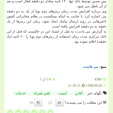
پس صدور توسط بانك تنها ۱۲۰ ثانیه معادل دو دقیقه فعال است و بعد
از آن باطل می شود.
وی درباره افزایش مدت زمان رمزهای دوم پویا از یك به دو دقیقه
نیز، اشاره كرد: با عنایت به اینكه ممكنست در نظام مخابراتی كشور
تاخیرهایی در روند ارسال پیامك ایجاد شود، زمان این رمزها از یك
دقیقه به دو دقیقه افزایش یافته است.
به گزارش می
هاست
به نقل از ایسنا، این در حالیست كه قبل از این
بانك مركزی مدت زمان استفاده از رمزهای دوم پویا را ۶۰ ثانیه (یك
دقیقه) اعلام نموده بود.
منبع:
می هاست
4380
5.0
از 5
1398/09/20
21:29:35
تگهای خبر:
آنلاین
,
امنیت
,
تلفن همراه
,
خدمات
این مطلب را می پسندید؟
(0)
(1)