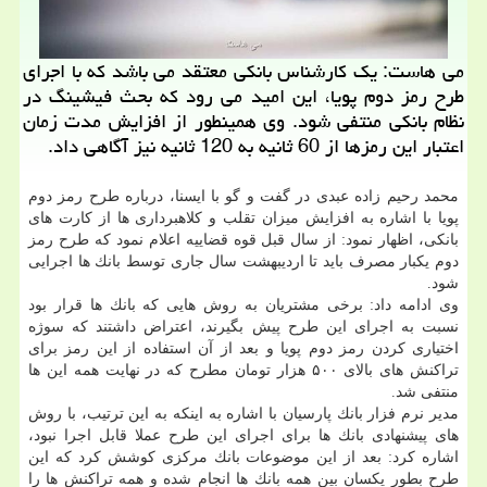
می هاست: یك كارشناس بانكی معتقد می باشد كه با اجرای
طرح رمز دوم پویا، این امید می رود كه بحث فیشینگ در
نظام بانكی منتفی شود. وی همینطور از افزایش مدت زمان
اعتبار این رمزها از 60 ثانیه به 120 ثانیه نیز آگاهی داد.
محمد رحیم زاده عبدی در گفت و گو با ایسنا، درباره طرح رمز دوم
پویا با اشاره به افزایش میزان تقلب و كلاهبرداری ها از كارت های
بانكی، اظهار نمود: از سال قبل قوه قضاییه اعلام نمود كه طرح رمز
دوم یكبار مصرف باید تا اردیبهشت سال جاری توسط بانك ها اجرایی
شود.
وی ادامه داد: برخی مشتریان به روش هایی كه بانك ها قرار بود
نسبت به اجرای این طرح پیش بگیرند، اعتراض داشتند كه سوژه
اختیاری كردن رمز دوم پویا و بعد از آن استفاده از این رمز برای
تراكنش های بالای ۵۰۰ هزار تومان مطرح كه در نهایت همه این ها
منتفی شد.
مدیر نرم فزار بانك پارسیان با اشاره به اینكه به این ترتیب، با روش
های پیشنهادی بانك ها برای اجرای این طرح عملا قابل اجرا نبود،
اشاره كرد: بعد از این موضوعات بانك مركزی كوشش كرد كه این
طرح بطور یكسان بین همه بانك ها انجام شده و همه تراكنش ها را