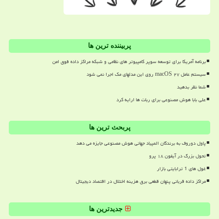
پربیننده ترین ها
برنامه آمریکا برای توسعه سوپر کامپیوتر های نظامی و شبکه مراکز داده فوق امن
سیستم عامل macOS ۲۷ روی این مدلهای مک اجرا نمی شود
شما نظر بدهید
علی بابا هوش مصنوعی برای ربات ها ارایه کرد
پربحث ترین ها
پاول دوروف به برندگان المپیاد جهانی هوش مصنوعی جایزه می دهد
تحول بزرگ در آیفون ۱۸ پرو
غول های 1 ترابایتی بازار
مراکز داده قربانی پنهان قطعی برق هزینه اختلال در اقتصاد دیجیتال
جدیدترین ها