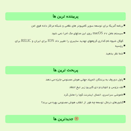
پربیننده ترین ها
برنامه آمریکا برای توسعه سوپر کامپیوتر های نظامی و شبکه مراکز داده فوق امن
سیستم عامل macOS ۲۷ روی این مدلهای مک اجرا نمی شود
گوگل شیوه نام گذاری گروههای تهدید سایبری را تغییر داد ION برای ایران و RELIC برای
روسیه
شما نظر بدهید
پربحث ترین ها
پاول دوروف به برندگان المپیاد جهانی هوش مصنوعی جایزه می دهد
جف بزوس و لئوناردو دی کاپریو زیر تیغ انتقاد
خاموشی سراسری، اتصال اینترنت کوبا را مختل کرد
کشورهای درحال توسعه چه طور از انقلاب هوش مصنوعی بهره می برند؟
جدیدترین ها