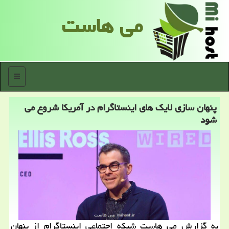
می هاست
منو
پنهان سازی لایك های اینستاگرام در آمریكا شروع می
شود
به گزارش می هاست شبكه اجتماعی اینستاگرام از پنهان