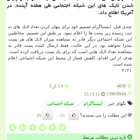
شدن لایك های این شبكه اجتماعی طی هفته آینده، در
آمریكا اطلاع داد.
چندی قبل، اینستاگرام تصمیم خود برای پنهان كردن تعداد لایك های به
ثبت رسیده زیر پست ها را اعلام نمود. بر طبق این تصمیم، مخاطبین
این شبكه اجتماعی دیگر قادر به مشاهده میزان لایك های هر پست
مجزا نخواهند بود. در این حالت، فقط ارسال كننده پست قادر به
مشاهده تعداد لایك هایی است كه برای یك پست دریافت كرده است.
هدف از این اقدام، كاهش فشار از محیط این شبكه اجتماعی اعلام
شده است.
۲۱۲۱
4838
5.0
از 5
1398/09/04
15:13:11
تگهای خبر:
اینستاگرام
,
شبكه اجتماعی
این مطلب را می پسندید؟
(0)
(1)
تازه ترین مطالب مرتبط