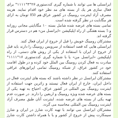
ایرانسلی ها می توانند با شماره گیری كددستوری #۲*۳*۱۱۱۱* برای
فعال سازی هر یك از بسته های مد نظر خود اقدام نمایند. هزینه
مصرف آزاد اینترنت رومینگ در كشور عراق هم 850 تومان به ازای
هر مگابایت در نظر گرفته شده است.
تمامی بسته های عرضه شده شامل بسته ۱۰ مگابایتی مجانی روزانه
و 5 بسته هفتگی از راه اپلیكیشن «ایرانسل من» هم در دسترس قرار
گرفته اند.
مشتركان رومینگ خویش را قبل از خروج از ایران فعال كنند.
ایرانسلی هایی كه قصد استفاده از سرویس رومینگ را دارند باید قبل
از خروج از ایران با استفاده از یكی از روش های دستی، از راه
اپلیكیشن «ایرانسل من» یا با شماره گیری كددستوری #۱*۱۱۱۱*
مبادرت به فعال كردن رومینگ بین الملل خود كرده و در طول اقامت
خود در كشور عراق، از شبكه رومینگ تمامی اپراتورهای عراقی
استفاده كنند.
مشتركان ایرانسل در نظر داشته باشند كه بسته های اینترنت فعال در
داخل ایران، خارج از ایران فعال نیستند و زائرین جهت استفاده از
اینترنت رومینگ بین المللی در كشور عراق، احتیاج به تهیه یكی از
بسته های عرضه شده ویژه رومینگ و اربعین را دارند. در صورت عدم
تهیه یكی از بسته های عرضه شده، اینترنت آنان طبق مصرف آزاد
اینترنت رومینگ بین المللی محاسبه می گردد.
مشتركان ایرانسل می توانند با تهیه كارت شارژ در ایران و شارژ
سیمكارت پیش از خروج از كشور و یا با همراه داشتن كارت شارژ