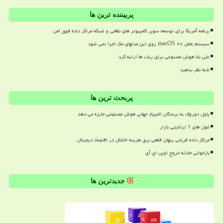
پربیننده ترین ها
برنامه آمریکا برای توسعه سوپر کامپیوتر های نظامی و شبکه مراکز داده فوق امن
سیستم عامل macOS ۲۷ روی این مدلهای مک اجرا نمی شود
علی بابا هوش مصنوعی برای ربات ها ارایه کرد
شما نظر بدهید
پربحث ترین ها
پاول دوروف به برندگان المپیاد جهانی هوش مصنوعی جایزه می دهد
غول های 1 ترابایتی بازار
مراکز داده قربانی پنهان قطعی برق هزینه اختلال در اقتصاد دیجیتال
بازخوانی حادثه خروج اوپن ای آی
جدیدترین ها