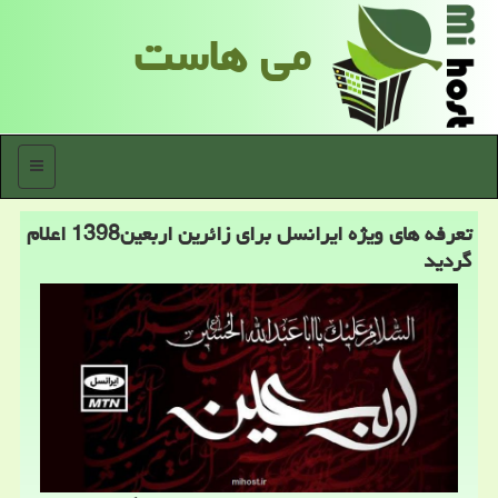
می هاست
منو
تعرفه های ویژه ایرانسل برای زائرین اربعین1398 اعلام
گردید