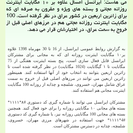
می هاست: ایرانسل امسال علاوه بر ۱۰ مگابایت اینترنت
روزانه مجانی و بسته های ویژه و مقرون به صرفه ای كه
برای زائرین اربعین در كشور عراق در نظر گرفته است، 100
مگابایت اینترنت روزانه مجانی هم در مرزهای اصلی قبل از
خروج به سمت عراق، در اختیارشان قرار می دهد.
به گزارش روابط عمومی ایرانسل، از 16 تا 30 مهرماه 1398 علاوه
بر۱۰ مگابایت اینترنت روزانه ای كه به مجانی برای مشتركان
ایرانسل قابل فعال سازی است، پنج بسته اینترنت هفتگی از 75
مگابایت تا ۱ گیگابایت (1024 مگابایت) در نظر گرفته شده است تا
زائرین اربعین بتوانند به انتخاب خود از آنها استفاده كنند. همینطور
زائرین اربعین می توانند در مرزهای اصلی قبل از خروج به سمت
عراق شامل مهران، خسروی، شلمچه و چذابه از روزانه 100 مگابایت
اینترنت مجانی هم استفاده كنند.
مشتركان ایرانسل می توانند با شماره گیری كد دستوری #۸*۱۱۱۱*
بسته های مجانی ۱۰ مگابایتی روزانه را برای خود فعال كنند. همچنین
بسته های مجانی 100 مگابایتی روزانه نیز، با شماره گیری كد دستوری
#4*۱۱۱۱* جهت استفاده در شهرهای مرزی مهران، خسروی،
شلمچه، چذابه در دسترس مشتركان است.