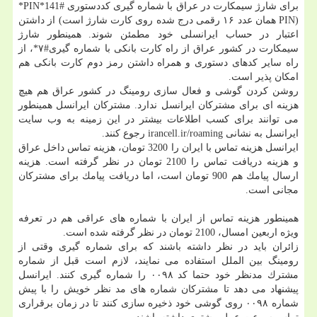
برای شارژ سیمكارت در عراق با شماره گیری كددستوری #PIN*141*
(PIN همان عدد ۱۶ رقمی درج شده روی كارت شارژ است) از داشتن
اعتبار در حساب ایرانسلی خود مطمئن شوند. همینطور شارژ
سیمكارت در كشور عراق از راه كارت بانكی با شماره گیری#۷*، از
راه سایر كدهای دستوری و همراه داشتن رمز دوم كارت بانكی هم
امكان پذیر است.
روشن كردن گوشی و فعال سازی رومینگ در كشور عراق هم هیچ
هزینه ای برای مشتركان ایرانسل ندارد. مشتركان ایرانسل همینطور
می توانند برای كسب اطلاعات بیشتر در این زمینه به وب سایت
ایرانسل به نشانی irancell.ir/roaming رجوع كنند.
ایرانسل هزینه تماس با ایران را 3200 تومان، هزینه تماس داخل عراق
و هزینه دریافت تماس را 2100 تومان در نظر گرفته است. هزینه
ارسال پیامك هم 900 تومان است، اما دریافت پیامك برای مشتركان
مجانی است.
همینطور هزینه تماس از ایران با شماره های عراقی هم در تعرفه
ویژه اربعین امسال، 2100 تومان در نظر گرفته شده است.
زائران باید در نظر داشته باشند كه برای شماره گیری وقتی از
رومینگ بین الملل استفاده می نمایند، لازم است قبل از شماره
مشترك مدنظر خود حتما كد ۰۰۹۸ را شماره گیری كنند. ایرانسل
پیشنهاد می دهد تا مشتركان شماره های مد نظر خویش را با پیش
شماره ۰۰۹۸ روی گوشی خود ذخیره سازی كنند تا در زمان برقراری