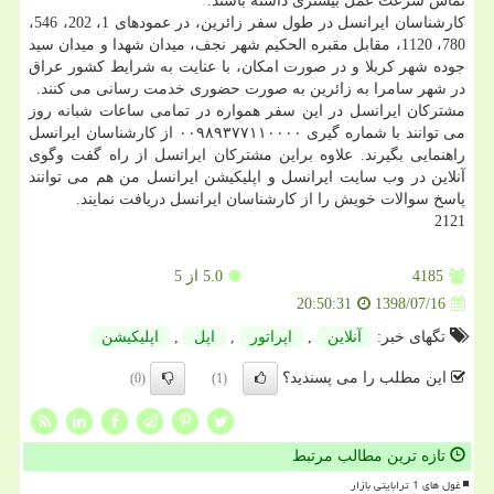
تماس سرعت عمل بیشتری داشته باشند.
كارشناسان ایرانسل در طول سفر زائرین، در عمودهای 1، 202، 546،
780، 1120، مقابل مقبره الحكیم شهر نجف، میدان شهدا و میدان سید
جوده شهر كربلا و در صورت امكان، با عنایت به شرایط كشور عراق
در شهر سامرا به زائرین به صورت حضوری خدمت رسانی می كنند.
مشتركان ایرانسل در این سفر همواره در تمامی ساعات شبانه روز
می توانند با شماره گیری ۰۰۹۸۹۳۷۷۱۱۰۰۰۰ از كارشناسان ایرانسل
راهنمایی بگیرند. علاوه براین مشتركان ایرانسل از راه گفت وگوی
آنلاین در وب سایت ایرانسل و اپلیكیشن ایرانسل من هم می توانند
پاسخ سوالات خویش را از كارشناسان ایرانسل دریافت نمایند.
2121
4185
5.0
از 5
1398/07/16
20:50:31
تگهای خبر:
آنلاین
,
اپراتور
,
اپل
,
اپلیكیشن
این مطلب را می پسندید؟
(0)
(1)
تازه ترین مطالب مرتبط
غول های 1 ترابایتی بازار