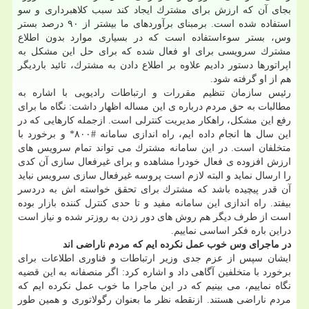
بجای آن كه ارزش برای مشترك ایجاد كند سبب كلاهبرداری و سو
استفاده شده است. برمبنای برآوردهای ما بیشتر از ۹۰ درصد بستر
وس، بستر سوءاستفاده است كه در بسیاری موارد بدون اطلاع
مشترك سرویسی برای او فعال شده كه برای حل این مشكل به
اپراتورها دستور دادیم علاوه بر اطلاع دادن به مشترك، تائید باردیگر
هم از او گرفته شود.
رئیس سازمان تنظیم مقررات و ارتباطات رادیویی با اشاره به
مطالبات به حق مردم درباره ی این مساله اظهار داشت: نگاه ما برای
رفع این مشكل، راهكار مدیریت كنترلی است. ازجمله كارهایی كه در
این سال ها انجام داده ایم، راه اندازی سامانه #۸۰۰* و برخورد با
متخلفان است. در این سامانه مشترك می تواند تمام سرویس های
ارزش افزوده ی فعال خودرا مشاهده و برای غیرفعال سازی آن كدی
را ارسال نماید و البته لازم است پروسه غیرفعال سازی سرویس نباید
آن قدر پیچیده باشد كه مشترك برای تحقق خواسته اش به دردسر
بیفتد. راه اندازی این سامانه مفید و تا حدی كنترل كننده بازار بوده
است از طرف دیگر هم روش های دور زدن به روزتر شده و نیاز است
دراین باره فكر اساسی نماییم.
در ماجرای وس خوب عمل نكرده ایم كه مردم ناراضی اند
ایشان سپس از عزم جدی وزیر ارتباطات و فناوری اطلاعات برای
برخورد با متخلفین آگاهی داد و اشاره كرد: اگر منصفانه به این قضیه
نگاه نماییم، می بینیم كه در این ماجرا ما خوب عمل نكرده ایم كه
مردم ناراضی هستند. ازنقطه نظر ما بعنوان رگولاتوری و همین طور