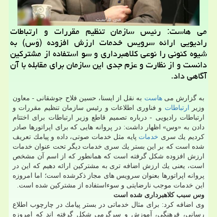
می هاست: رئیس سازمان تنظیم مقررات و ارتباطات
رادیویی ارائه سرویس خدمات ارزش افزوده (وَس) به
شیوه كنونی را نوعی كلاهبرداری و سو استفاده از مشتركین
دانست و از نظارت و عزم جدی این سازمان برای مقابله با آن
آگاهی داد.
به گزارش می
هاست
به نقل از ایسنا، حسین فلاح جوشقانی - معاون
وزیر
ارتباطات
و فناوری اطلاعات و رئیس سازمان تنظیم مقررات و
ارتباطات رادیویی - درباره تصمیم قاطع وزیر ارتباطات برای اختتام
دادن به «وس» اظهار داشت: در پروانه هایی كه برای اپراتورها صادر
كردیم یك سری
خدمات
پایه مثل خدمات صوتی، داده و پیامك تعریف
شده است كه بر این بستر یك سری خدمات دیگر تحت عنوان خدمات
ارزش افزوده شكل گرفته است كه همانطور كه از اسم آن مشخص
است، یعنی یك ارزش اضافه تری به مشتركین ارائه دهیم كه این در
پروانه اپراتورها بعنوان سرویس های مجاز ذكرشده است؛ اما امروزه
این خدمات موجب نارضایتی و سوءاستفاده از مشتركین شده است.
وس سبب كلاهبرداری شده است
وی اضافه كرد: برای مثال خدماتی در بستر پیامك در چارچوب اطلاع
رسانی، فرهنگی، آموزش و سرگرمی شكل گرفته اند كه امروزه