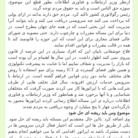
ازنظر وزیر ارتباطات و فناوری اطلاعات بطور قطع این موضوع،
سوژه حق الناس است و باید به حقوق مردم توجه گردد.
رئیس رگولاتوری كشور تاكید كرد: مردم حق دارند بدانند در ازای پولی
كه پرداخت می كنند چه سرویسی دریافت می كنند و باید بتوانند آنرا
مدیریت كنند. این بحثی است كه در همه جای جهان مطرح است. در
دنیا برای این مساله مقررات و چارچوب دارند. حتی مصوبه ی شورای
عالی فضای مجازی برای این است كه این حوزه را قانونمند كند تا
همه در قالب مقررات و قوانین اقدام نمایند.
فلاح جوشقانی بابیان این كه افراد بسیاری در این عرصه از قانون
پیروی نمی كنند اظهار داشت: در این سال ها اهتمام بر آن بوده است
كه بازار را مدیریت و شفاف نماییم اما با عنایت به پیشرفت تكنولوژی
و همین طور فضای گسترده ی ICT زمینه برای سو استفاده با روش
های مختلف مانند دور زدن قوانین فراهم گشته است. در ارتباط با
سرویس خدمات ارزش افزوده، سال قبل تخلف هایی از طرف
شركت هایی كه با اپراتورها كار می كردند صورت گرفت كه متخلفان
شناسایی و با آنها برخورد شد و همانطور كه وزیر ارتباطات و فناوری
اطلاعات درباره ی این مساله اطلاع رسانی كردند اپراتورها مجبور به
بازگرداندن چهار تا پنج میلیارد از وجوه دریافتی به مردم شدند.
موضوع وس باید ریشه ای حل شود
وی اضافه كرد: بااین حال معتقدیم این مسئله باید ریشه ای حل شود.
یكی از طریق حل ها این است كه اختیار فعال كردن سرویس ها در
دست مشترك باشد نه اپراتور. اقدامی كه ما می خواهیم انجام بدهیم
این است كه ابتدا تمام سرویس ها را غیرفعال و به مشترك برای