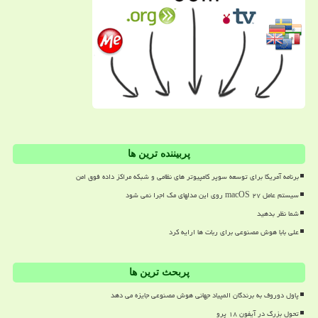
پربیننده ترین ها
برنامه آمریکا برای توسعه سوپر کامپیوتر های نظامی و شبکه مراکز داده فوق امن
سیستم عامل macOS ۲۷ روی این مدلهای مک اجرا نمی شود
شما نظر بدهید
علی بابا هوش مصنوعی برای ربات ها ارایه کرد
پربحث ترین ها
پاول دوروف به برندگان المپیاد جهانی هوش مصنوعی جایزه می دهد
تحول بزرگ در آیفون ۱۸ پرو