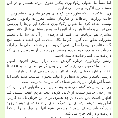
اما یقیناً ما بعنوان رگولاتوری پیگیر حقوق مردم هستیم و در این
مسئله هیچ انگیزه ی سیاسی نداریم.
وی با تاكید بر اینكه بطور قطع نفع مالی هم در ماجرای اختتام وس از
جانب وزارت ارتباطات و سازمان تنظیم مقررات رادیویی مطرح
نیست اضافه كرد: ما بعنوان رگولاتوری عملكرد اپراتورها را بررسی
می نماییم و طبیعتاً هر چه اپراتورها سرویس بیشتری فعال كنند، سهم
بیشتری هم دریافت می كنند كه درصدی از آن به سازمان تنظیم
مقررات تعلق می گیرد. اگر ما نگاه مادی به این قضیه داشتیم هیچ
گاه اختتام «وس» را مطرح نمی كردیم. نفع و هدف اصلی ما در ارائه
خدمات به مردم، خود مردم هستند. مردم باید از سرویس هایی كه
دریافت می كنند رضایت داشته باشند.
رئیس رگولاتوری درباره گردش مالی بازار ارزش افزوده اظهار
داشت: ما تخمین می زنیم كه بازار وس گردش مالی حدود 2000 تا
2500 میلیارد تومانی دارد. امكان دارد قسمتی از این بازار، بازار
درستی باشد و منجر به شغل و یا تولید محتوای مناسب شده باشد اما
عمدتاً این بازار، بازاری غیر شفاف كه نیازمند مدیریت است.
وی درباره اینكه گفته می شود پشت این بازار مافیایی قرار دارد كه
به راحتی حاضر نیست از خالی كردن جیب مردم عقب نشینی كند
اظهار داشت: من نمی دانم چه تعبیری برای این جریان باید به كاربرد
اما پروسه درهم تنیده ای بین شركت های ارائه دهنده ی «وس» وجود
دارد كه باید شفاف شود تا مشخص شود آنها این پول ها را از كجا
دریافت و در كجا خرج می كنند.