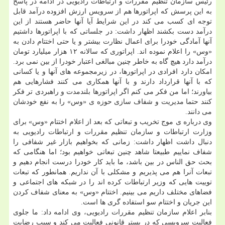
رئیس سازمان تنظیم مقررات و ارتباطات رادیویی در ادامه در پاسخ
به این پرسش كه اپراتورها هم از سرویس ارزش افزوده درآمد قابل
توجه ای كسب می كند در این شرایط آیا آنها حاضر هستند از این
درآمد دست بكشند اظهار داشت: در جلساتی كه با اپراتورها داشتیم
آنها آمادگی خودرا برای اعمال نظارت بیشتر و یا حتی اختتام دادن به
«وس» را اعلام نموده اند. اپراتوری كه سالانه ۱۲ هزار میلیارد تومان
درآمد دارد هیچ گاه به خاطر چنین مبالغی اعتبار خودرا از بین نمی برد.
امكان دارد افرادی در اپراتورها، در زیرمجموعه های آنها و یا كسانی
كه با آنها قرارداد دارند و با آنها همكاری می كنند فشارهایی هم
بیاورند؛ اما من فكر می كنم اگر اپراتورها بلندمدت و راهبردی تر فكر
كنند حتما مدیریت و شفاف سازی حوزه ی «وس» را به نفع خودشان
می دانند.
وی درباره ی موج تخریب و تبعاتی كه بعد از اعلام اختتام «وس» برای
وزارت ارتباطات و سازمان تنظیم مقررات و ارتباطات رادیویی به
دنبال داشت اظهار داشت: زمانی كه بخواهیم بازار غیر شفافی را
شفاف نماییم طبیعتا شاهد چنین تبعاتی خواهیم بود؛ اما هنگامی كه
بحث حق الناس در بین باشد، ما باید كار خودرا درست انجام دهیم و
تبعات آنرا هم می پذیریم و مشكلی با آن نداریم. همانطور كه تبعات
توییت هایی كه وزیر ارتباطات كرده اند را در شبكه های اجتماعی و
فضاهای مختلف داریم می بینیم. اختتام «وس» به معنای شفاف كردن
این جریان و اختتام سو استفاده گری ها است.
بنابر اعلام سازمان تنظیم مقررات رادیویی، وی ادامه داد: ما جلوی
فعالیت سرویسی كه در بستر قانونی فعالیت می كند و سبب رضایت