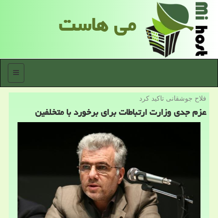
می هاست
منو
فلاح جوشقانی تاكید كرد
عزم جدی وزارت ارتباطات برای برخورد با متخلفین