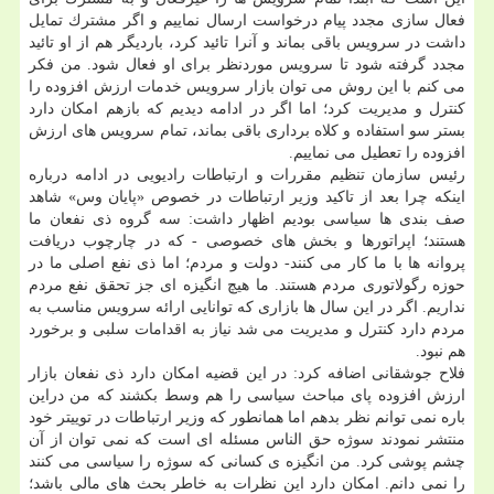
فعال سازی مجدد پیام درخواست ارسال نماییم و اگر مشترك تمایل
داشت در سرویس باقی بماند و آنرا تائید كرد، باردیگر هم از او تائید
مجدد گرفته شود تا سرویس موردنظر برای او فعال شود. من فكر
می كنم با این روش می توان بازار سرویس خدمات ارزش افزوده را
كنترل و مدیریت كرد؛ اما اگر در ادامه دیدیم كه بازهم امكان دارد
بستر سو استفاده و كلاه برداری باقی بماند، تمام سرویس های ارزش
افزوده را تعطیل می نماییم.
رئیس سازمان تنظیم مقررات و ارتباطات رادیویی در ادامه درباره
اینكه چرا بعد از تاكید وزیر ارتباطات در خصوص «پایان وس» شاهد
صف بندی ها سیاسی بودیم اظهار داشت: سه گروه ذی نفعان ما
هستند؛ اپراتورها و بخش های خصوصی - كه در چارچوب دریافت
پروانه ها با ما كار می كنند- دولت و مردم؛ اما ذی نفع اصلی ما در
حوزه رگولاتوری مردم هستند. ما هیچ انگیزه ای جز تحقق نفع مردم
نداریم. اگر در این سال ها بازاری كه توانایی ارائه سرویس مناسب به
مردم دارد كنترل و مدیریت می شد نیاز به اقدامات سلبی و برخورد
هم نبود.
فلاح جوشقانی اضافه كرد: در این قضیه امكان دارد ذی نفعان بازار
ارزش افزوده پای مباحث سیاسی را هم وسط بكشند كه من دراین
باره نمی توانم نظر بدهم اما همانطور كه وزیر ارتباطات در توییتر خود
منتشر نمودند سوژه حق الناس مسئله ای است كه نمی توان از آن
چشم پوشی كرد. من انگیزه ی كسانی كه سوژه را سیاسی می كنند
را نمی دانم. امكان دارد این نظرات به خاطر بحث های مالی باشد؛