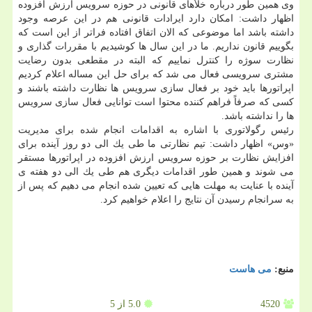
وی همین طور درباره خلأهای قانونی در حوزه سرویس ارزش افزوده
اظهار داشت: امكان دارد ایرادات قانونی هم در این عرصه وجود
داشته باشد اما موضوعی كه الان اتفاق افتاده فراتر از این است كه
بگوییم قانون نداریم. ما در این سال ها كوشیدیم با مقررات گذاری و
نظارت سوژه را كنترل نماییم كه البته در مقطعی بدون رضایت
مشتری سرویسی فعال می شد كه برای حل این مساله اعلام كردیم
اپراتورها باید خود بر فعال سازی سرویس ها نظارت داشته باشند و
كسی كه صرفاً فراهم كننده محتوا است توانایی فعال سازی سرویس
ها را نداشته باشد.
رئیس رگولاتوری با اشاره به اقدامات انجام شده برای مدیریت
«وس» اظهار داشت: تیم نظارتی ما طی یك الی دو روز آینده برای
افزایش نظارت بر حوزه سرویس ارزش افزوده در اپراتورها مستقر
می شوند و همین طور اقدامات دیگری هم طی یك الی دو هفته ی
آینده با عنایت به مهلت هایی كه تعیین شده انجام می دهیم كه پس از
به سرانجام رسیدن آن نتایج را اعلام خواهیم كرد.
منبع:
می هاست
4520
5.0
از 5