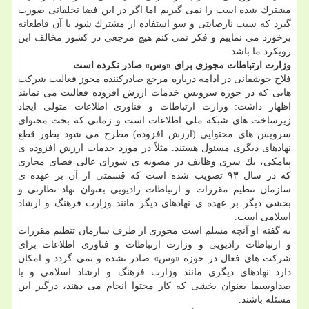
مشترك شده است را نمی گیریم اما اگر در این فضا تخلفاتی صورت
گیرد كه سبب نارضایتی و سو استفاده از مشترك شود با آن قاطعانه
برخورد می نماییم و فكر نمی كنم هیچ مرجعی در كشور مخالف این
رویكرد ما باشد.
وزارت ارتباطات مجوزی برای «وس» صادر نكرده است
فلاح جوشقانی در ادامه درباره مرجع صادركننده مجوز فعالیت شركت
هایی كه در حوزه سرویس خدمات ارزش افزوده فعالیت می نمایند
اظهار داشت: وزارت ارتباطات و فناوری اطلاعات متولی ایجاد
زیرساخت های شبكه ملی اطلاعات است و زمانی كه بحث محتوای
سرویس های محتوایی (ارزش افزوده) مطرح می شود بطور قطع
نهادهای دیگری مسئول هستند. مثلاً در مورد خدمات ارزش افزوده ی
پیامكی، یك سری وظایف در مصوبه ی شورای عالی فضای مجازی
كه در سال ۹۳ تصویب شده است كه قسمتی از آن بر عهده ی
سازمان تنظیم مقررات و ارتباطات رادیویی بعنوان نهاد نظارتی و
بخشی دیگر بر عهده ی نهادهای دیگر مانند وزارت فرهنگ و ارشاد
اسلامی است.
به گفته او آنچه مسلم است مجوزی از طرف سازمان تنظیم مقررات
و ارتباطات رادیویی و وزارت ارتباطات و فناوری اطلاعات برای
شركت های فعال در حوزه «وس» صادر نشده و نمی گردد و امكان
دارد نهادهای دیگری مانند وزارت فرهنگ و ارشاد اسلامی و یا
صداوسیما بعنوان بخشی كه كار محتوا انجام می دهند، درگیر این
مسئله باشند.