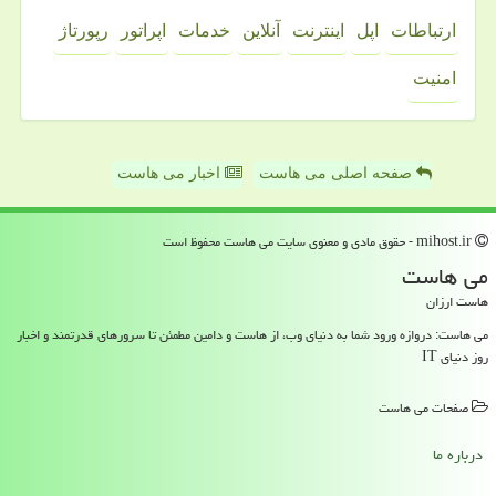
ارتباطات
اپل
اینترنت
آنلاین
خدمات
اپراتور
رپورتاژ
امنیت
صفحه اصلی می هاست
اخبار می هاست
mihost.ir - حقوق مادی و معنوی سایت می هاست محفوظ است
می هاست
هاست ارزان
می هاست: دروازه ورود شما به دنیای وب، از هاست و دامین مطمئن تا سرورهای قدرتمند و اخبار
روز دنیای IT
صفحات می هاست
درباره ما