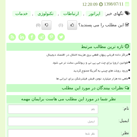
1398/07/11
12:20:09
تگهای خبر:
اپراتور
,
ارتباطات
,
تكنولوژی
,
خدمات
این مطلب را می پسندید؟
(0)
(1)
تازه ترین مطالب مرتبط
مراکز داده قربانی پنهان قطعی برق هزینه اختلال در اقتصاد دیجیتال
قوانین اروپا برای چت جی پی تی و ربولکس سخت تر می شود
ورود روبات های چینی به آمریکا ممنوع گردید
ماهی ده هزار میلیارد تومن قبض فیلترشکن برای ایرانی ها
نظرات بینندگان در مورد این مطلب
نظر شما در مورد این مطلب می هاست برایمان مهمه
نام:
ایمیل:
نظر: