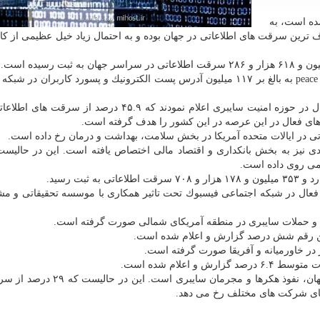
ش كه در وب سایت digitalinformationworld آمده است، به
 ترین سرقت های اطلاعاتی در جهان بوده و به احتمال زیاد خیل عظیمی از كار
روسی تحت عنوان peace به بالغ بر ۱۱۷ میلیون آدرس پست الكترونیك و پسورد كاربران در 
۳. در سال ۲۰۱۶ میلادی، موسسات تحقیقاتی و آماری فعال در حوزه امنیت سایبری اعلام نمودند كه ۴۵.۹ درص
ای فعال در این عرصه در این كشور را هدف گرفته است.
میلادی نیز به بخش بانكداری و اقتصاد مالی اختصاص یافته است. این در حالیست
می روی داده است.
عال در شبكه اجتماعی فیسبوك تحت تاثیر همكاری با موسسه تحقیقاتی و مش
۱۲. علت رخ دادن ۴۲ درصد از سرقت های اطلاعاتی در جهان، نفوذ هكرها و مجرمان
ای شركت های مختلف رخ می دهد.