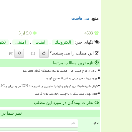
منبع:
می هاست
4593
5.0
از 5
تگهای خبر:
الكترونیك
,
امنیت
,
امنیتی
,
تكنو
این مطلب را می پسندید؟
(0)
(1)
تازه ترین مطالب مرتبط
ایران از طرح جدید احراز هویت توسعه دهندگان گوگل معاف شد
ورود روبات های چینی به آمریکا ممنوع گردید
گوگل شیوه نام گذاری گروههای تهدید سایبری را تغییر داد ION برای ایران و RELIC برای روسیه
جلوی بهمن فیلترینگ را با چسب زخم نمی توان گرفت
نظرات بینندگان در مورد این مطلب
نظر شما در 
نام: