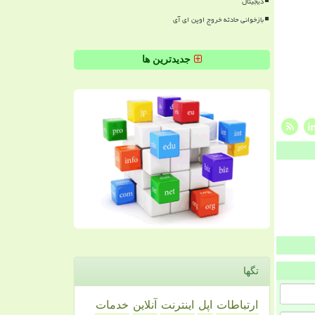
دیجیتال
بازخوانی حادثه خروج اوپن ای آی
جدیدترین ها
تگها
ارتباطات
اپل
اینترنت
آنلاین
خدمات