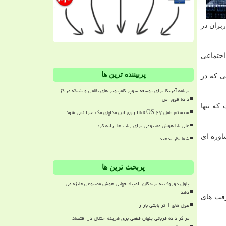
بران در
شبكه اجتماعی
پربیننده ترین ها
د از سرقت های اطلاعاتی كه در
برنامه آمریکا برای توسعه سوپر کامپیوتر های نظامی و شبکه مراکز
داده فوق امن
 كه تنها
سیستم عامل macOS ۲۷ روی این مدلهای مک اجرا نمی شود
علی بابا هوش مصنوعی برای ربات ها ارایه کرد
اوره ای
شما نظر بدهید
پربحث ترین ها
پاول دوروف به برندگان المپیاد جهانی هوش مصنوعی جایزه می
دهد
 سایبری است. این در حالیست كه ۲۹ درصد از سرقت های
غول های 1 ترابایتی بازار
مراکز داده قربانی پنهان قطعی برق هزینه اختلال در اقتصاد