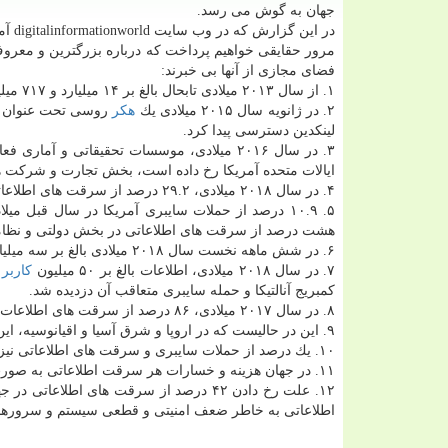
جهان به گوش می رسد.
در این گزار
مرور حقایقی خواهیم پرداخت كه درباره بزرگترین و معروف
فضای مجازی از آنها بی خبرند:
۱. از سال ۲۰۱۳ میلادی تابحال بالغ بر ۱۴ میلیارد و ۷۱۷ میلیون و ۶۱۸ هزار و ۲۸۶ سرقت اطلاعاتی در سراسر جهان به ثبت رسیده است.
۲. در ژانویه سال ۲۰۱۵ میلادی یك
هكر
لینكدین دسترسی پیدا كرد.
ایالات متحده آمریكا رخ داده است، بخش تجارت و شركت ه
۴. در سال ۲۰۱۸ میلادی، ۲۹.۲ درصد از سرقت های اطلاعاتی در ایالات متحده آمریكا در بخش سلامت، بهداشت و درمان رخ داده است.
۵. ۱۰.۹ درصد از حملات سایبری آمریكا در سال قبل 
هشت درصد از سرقت های اطلاعاتی در بخش دولتی و نظا
۶. در شش ماهه نخست سال ۲۰۱۸ میلادی بالغ بر سه میلیارد و ۳۵۳ میلیون و ۱۷۸ هزار و ۷۰۸ سرقت اطلاعاتی به ثبت رسید.
۷. در سال ۲۰۱۸ میلادی، اطلاعات بالغ بر ۵۰ میلیون
كاربر
ف
كمبریج آنالتیكا و حمله سایبری متعاقب آن دزدیده شد.
۸. در سال ۲۰۱۷ میلادی، ۸۶ درصد از سرقت های اطلاعات و حملات سایبری در منطقه آمریكای شمالی صورت گرفته است.
۹. این در حالیست كه در اروپا و شرق آسیا و اقیانوسیه، این رقم شش درصد گزارش و اعلام شده است.
۱۰. یك درصد از حملات سایبری و سرقت های اطلاعاتی نیز در خاورمیانه و آفریقا صورت گرفته است.
۱۱. در جهان هزینه و خسارات هر سرقت اطلاعاتی به صورت متوسط ۶.۴ درصد گزارش و اعلام شده است.
اطلاعاتی به خاطر ضعف امنیتی و قطعی سیستم و سروره