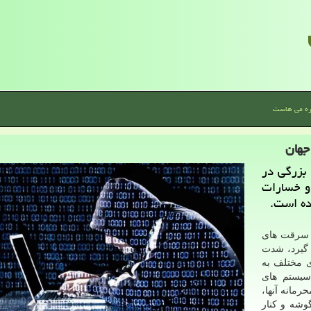
ره می هاست
جهان
بزرگی در
و خسارات
ده است.
ر سرقت های
گیرد، شدت
ی مختلف به
سیستم های
مانه آنها،
وشه و كنار