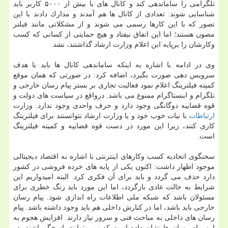
تلگرامی را ساماندهی كند و كانال های با بیش از ۵۰۰۰ كاربر باید
شناسایی شوند. تعدادی از كانال ها هم آمدند و مدارك دادند با این
تصور كه با این كارها رسمی می شوند و از مشكلاتی مانند فیلتر
مصون هستند؛ اما این اتفاق نیفتاد و هیچ حمایتی از كسانی كه كسب
وكارشان را برپایه این اعلام وزارت ارشاد گذاشتند، نشد.
وی در ادامه با اشاره به اینكه ساماندهی كانال ها باید با هدف
سرویس دهی صورت بگیرد، اضافه كرد: در صورتی كه همان موقع
كمیته فیلترینگ اعلام نمود فعالیت تجاری بر بستر پیام رسان خارجی و
تلگرام و اینستاگرام ممنوع می باشد. درواقع در سیاست های دولت و
قوه قضاییه دوگانگی وجود دارد و حرف واحدی وجود ندارد. وزارت
ارتباطات
با نیات خوب خود و یا وزارت ارشاد نتوانستند برای فیلتریتگ
كاری كنند، زیرا این مورد در دست قوه قضاییه و كمیته فیلترینگ
است.
سخنگوی اتحادیه كسب وكارهای اینترنتی با اشاره به اقتصاد دیجیتالی
موجود اظهار داشت: اكنون یكی از پایه های خرده فروشی در كشور
دارد حذف می گردد و باید برای آن فكری كرد. البته امیدواریم این
شرایط به حالت عادی بازگردد، اما این مورد باید زنگ خطری برای
مسئولان باشد كه شبكه ملی اطلاعات راه اندازی شود. پیام رسان
خارجی باید باشد، اما در كنارش داخلی هم باید وجود داشته باشد. پیام
رسان های داخلی به مباحث فنی و سرور نیاز دارند. افزایش هجوم به
این پیام رسان ها نشان داده است كه نمی توانند پاسخگو باشند، در