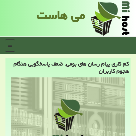
می هاست
منو
كم كاری پیام رسان های بومی، ضعف پاسخگویی هنگام
هجوم كاربران