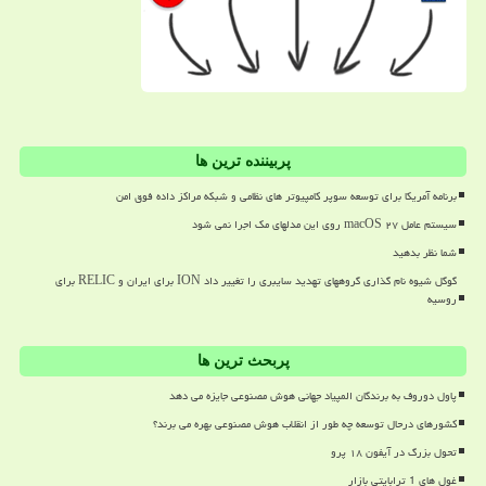
پربیننده ترین ها
برنامه آمریکا برای توسعه سوپر کامپیوتر های نظامی و شبکه مراکز داده فوق امن
سیستم عامل macOS ۲۷ روی این مدلهای مک اجرا نمی شود
شما نظر بدهید
گوگل شیوه نام گذاری گروههای تهدید سایبری را تغییر داد ION برای ایران و RELIC برای
روسیه
پربحث ترین ها
پاول دوروف به برندگان المپیاد جهانی هوش مصنوعی جایزه می دهد
کشورهای درحال توسعه چه طور از انقلاب هوش مصنوعی بهره می برند؟
تحول بزرگ در آیفون ۱۸ پرو
غول های 1 ترابایتی بازار