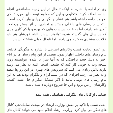
وی در ادامه با اشاره به اینكه تابحال در این زمینه ساماندهی انجام
نشده، اضافه كرد: بلاتكلیفی و این كه معلوم نیست این مورد تا كی
بخواهد ادامه داشته باشد هم فشار و نگرانی زیادی وارد كرده است.
البته پیام رسان های داخلی هستند و تعدادی از آنها بستر پرداخت
آنلاین هم دارند، اما به علت سیاست هایی كه بوده و یا كم كاری هایی
كه در سال های گذشته شده، توانمند نشدند. البته خودشان هم باید
خلاقیت بیشتری به خرج می دادند، اما تابحال خیلی شناخته نشدند.
این عضو اتحادیه كسب وكارهای اینترنتی با اشاره به چگونگی قابلیت
پیام رسان های داخلی اظهار نمود: بعضی از این پیام رسان ها در ایام
اخیر به دلیل حجم ترافیكی كه به آنها سرازیر شده، نتوانستند روی
نسخه وب به خوبی كار كنند كه طبیعی است. البته به نظر می رسد
دارند تلاش زیادی می كنند كه سرویس های بهتری در این روزها بدهند
و به نظر می رسد افرادی كه در اینستاگرام و تلگرام بودند هم به این
پیام رسان های بومی بیایند تا اگر مشكل تلگرام حل نشد، كسب
وكارشان از بین نرود و این جا شروع دوباره داشته باشند.
حمایتی از كانال های تلگرامی شناسایی شده نشد
الفت نسب با تاكید بر نقش وزارت ارشاد در مبحث ساماندهی كانال
های تلگرامی بیان كرد: وزارت ارشاد اعلام نمود می خواهد كانال های