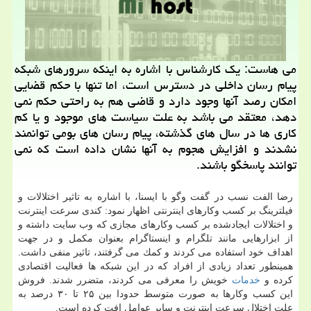
می هاست: یك كارشناس با اشاره به اینكه سرورهای شبكه
پیام رسان داخلی در دسترس است، اما تنها با حكم قضایی
امكان رصد آنها وجود دارد و قاضی هم به راحتی حكم نمی
دهد، معتقد می باشد به علت سیاست های موجود و یا كم
كاری ها در سال های گذشته، پیام رسان های بومی توانمند
نشدند و افزایش هجوم به آنها نشان داده است كه نمی
توانند پاسخگو باشند.
رضا الفت نسب در گفت وگو با ایسنا، با اشاره به تاثیر اختلالات و
فیلترینگ بر كسب وكارهای اینترنتی اظهار نمود: كندی سرعت اینترنت
و اختلالات ایجادشده بر كسب وكارهای مجازی كه وب سایت داشته و
از ابزارهایی مانند تلگرام و اینستاگرام بعنوان مكمل و در جهت
اهداف خود استفاده می كردند و كمك می گرفتند، تاثیر منفی داشت.
همینطور تعداد زیادی از افراد كه در این شبكه ها فعالیت اقتصادی
كرده و
خدمات
خویش را معرفی می كردند، متضرر شدند. فروش
این كسب وكارها به صورت متوسط حدودا بین ۲۵ تا ۳۰ درصد به
علت اختلال سرعت اینترنت و سایر عوامل افت كرده است.