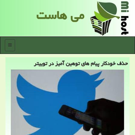
می هاست
منو
حذف خودكار پیام های توهین آمیز در توییتر