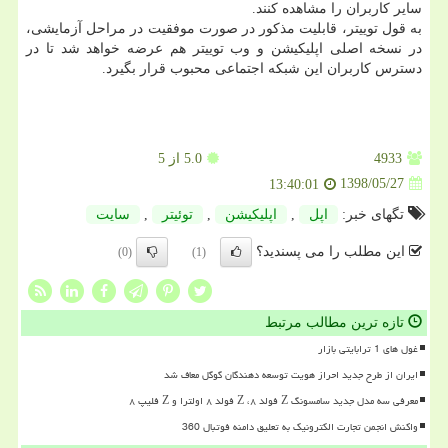
سایر كاربران را مشاهده كنند.
به قول توییتر، قابلیت مذكور در صورت موفقیت در مراحل آزمایشی،
در نسخه اصلی اپلیكیشن و وب توییتر هم عرضه خواهد شد تا در
دسترس كاربران این شبكه اجتماعی محبوب قرار بگیرد.
4933
5.0
از 5
1398/05/27
13:40:01
تگهای خبر:
اپل
,
اپلیكیشن
,
توئیتر
,
سایت
این مطلب را می پسندید؟
(0)
(1)
تازه ترین مطالب مرتبط
غول های 1 ترابایتی بازار
ایران از طرح جدید احراز هویت توسعه دهندگان گوگل معاف شد
معرفی سه مدل جدید سامسونگ Z فولد ۸، Z فولد ۸ اولترا و Z فلیپ ۸
واکنش انجمن تجارت الکترونیک به تعلیق دامنه فوتبال 360