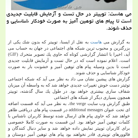
می هاست: توییتر در حال تست و آزمایش قابلیت جدیدی
است تا پیام های توهین آمیز به صورت خودكار شناسایی و
حذف شوند.
به گزارش می
هاست
به نقل از ایسنا، توییتر كه بدون شك یكی از
بزرگترین و محبوب ترین شبكه های اجتماعی در جهان به حساب می
آید، اخیرا با انتشار گزارشی كوتاه كه حاوی یك تصویر متحرك (GIF)
است، اعلام نموده است كه در حال تست و آزمایش قابلیت جدیدی
است تا بدین وسیله پیام های توهین آمیز و خشونت بار به صورت
خودكار شناسایی و حذف شوند.
گزارش های پیشین نشان می داد به نظر می آید كه شبكه اجتماعی
توئیتر دست خوش تغییرات جدیدی خواهد شد كه به واسطه آن میزبان
شفاف سازی بیشتری خواهد بود. در طول یك سال گذشته، توییتر
همچون بسیاری دیگر از شبكه های اجتماعی
طبق گزارش وب سایت the verge، به نظر می آید كه قسمت اضافه
ای تحت عنوان additional messages در قسمت پیام های دریافتی ظاهر
خواهد شد كه حاوی پیام های ارسال شده توسط كاربران ناشناس با
كلمات توهین آمیز خواهد بود. این قسمت به صورت كاملا خصوصی
برای كاربران توییتر نمایش داده خواهد شد و سایر دنبال كنندگان و
فالوورهای توییتری قادر نخواهند بود پیام های توهین آمیز دوستان و