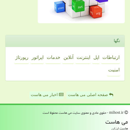
تگها
ارتباطات
اپل
اینترنت
آنلاین
خدمات
اپراتور
رپورتاژ
امنیت
صفحه اصلی می هاست
اخبار می هاست
mihost.ir - حقوق مادی و معنوی سایت می هاست محفوظ است
می هاست
هاست ارزان