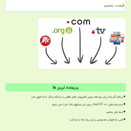
قیمت بیسیم
پربیننده ترین ها
برنامه آمریکا برای توسعه سوپر کامپیوتر های نظامی و شبکه مراکز داده فوق امن
سیستم عامل macOS ۲۷ روی این مدلهای مک اجرا نمی شود
شما نظر بدهید
علی بابا هوش مصنوعی برای ربات ها ارایه کرد