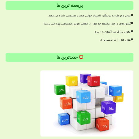
پربحث ترین ها
پاول دوروف به برندگان المپیاد جهانی هوش مصنوعی جایزه می دهد
کشورهای درحال توسعه چه طور از انقلاب هوش مصنوعی بهره می برند؟
تحول بزرگ در آیفون ۱۸ پرو
غول های 1 ترابایتی بازار
جدیدترین ها