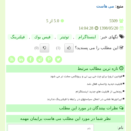
منبع:
می هاست
5509
5.0
از 5
1398/05/20
14:04:28
تگهای خبر:
اینستاگرام
,
توئیتر
,
فیس بوك
,
فیلترینگ
این مطلب را می پسندید؟
(0)
(1)
تازه ترین مطالب مرتبط
قوانین اروپا برای چت جی پی تی و ربولکس سخت تر می شود
قابلیت جدید واتساپ فعال شد
رونمایی از قابلیت های جدید اینستاگرام
اپراتورها نقشی در اعمال سیاستهای در رابطه با فیلترینگ ندارند
نظرات بینندگان در مورد این مطلب
نظر شما در مورد این مطلب می هاست برایمان مهمه
نام: