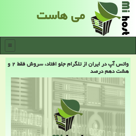
می هاست
منو
واتس آپ در ایران از تلگرام جلو افتاد، سروش فقط ۲ و
هشت دهم درصد