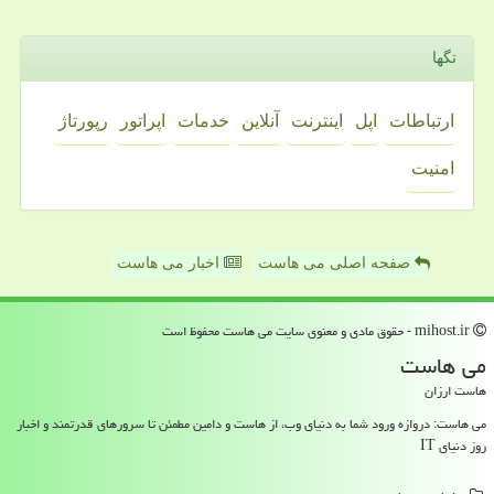
تگها
ارتباطات
اپل
اینترنت
آنلاین
خدمات
اپراتور
رپورتاژ
امنیت
صفحه اصلی می هاست
اخبار می هاست
mihost.ir - حقوق مادی و معنوی سایت می هاست محفوظ است
می هاست
هاست ارزان
می هاست: دروازه ورود شما به دنیای وب، از هاست و دامین مطمئن تا سرورهای قدرتمند و اخبار
روز دنیای IT