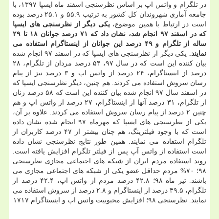
در تلگرام و واتس اپ بر اساس نظرسنجی اسفند ماه ایسپا ۱۳۹۷، با
جامعه آماری شهروندان كل كشور به ترتیب ۵۵.۹ و ۲۵.۱ درصد بوده
است در ارتباط با همین موضوع،
یكی دیگر از نظرسنجی های ایسپا
كه در اسفند ۹۷ انجام شد، نشان داد كه ۷۱ درصد جوانان ۱۸ تا ۲۹
ساله از تلگرام و ۴۹ درصد این جوانان از اینستاگرام استفاده می
نمایند.
یكی دیگر از نظرسنجی های ایسپا كه در اسفند ۹۷ انجام شده
بیان كننده این است كه در سال ۹۷، ۵۴ درصد مردان از تلگرام، ۲۸
درصد از اینستاگرام، ۲۴ درصد از واتس اپ و ۳ درصد نیز از پیام
رسان سروش استفاده می كردند. هم چنین، دیگر نظرسنجی ایسپا كه
در اسفند سال ۹۷ انجام شده بیان كننده این است كه ۵۸ درصد زنان
از تلگرام، ۳۱ درصد آنها از اینستاگرام، ۲۷ درصد از واتس اپ و هم
چنین ۲ درصد از پیام رسان سروش استفاده می كردند. علاوه بر آن،
یكی از نظرسنجی های ایسپا كه مهرماه ۹۷ انجام شده نشان داده
است كه با وجود فیلترینگ، هم چنان بیشتر از ۴۷ درصد كاربران از
تلگرام استفاده می نمایند. همین طور نتایج نظرسنجی نشان داده
است استفاده از واتس آپ پس از فیلتر تلگرام افزایش یافته است.
روند استفاده مردم ایران از شبكه های اجتماعی مجازی نظرسنجی
۹۸؛ ۷۰% مردم حداقل عضو یكی از شبكه های اجتماعی مجازی می
باشند. تیر ماه ۹۸؛ ۴۲.۸ درصد مردم از واتس اپ، ۴۲.۴ درصد از
تلگرام، ۳۹.۵ درصد از اینستاگرام و ۲.۸ درصد از سروش استفاده می
نمایند. نظرسنجی ۹۸؛ افزایش محبوبیت واتس اپ و اینستاگرام ۱۷۱۷