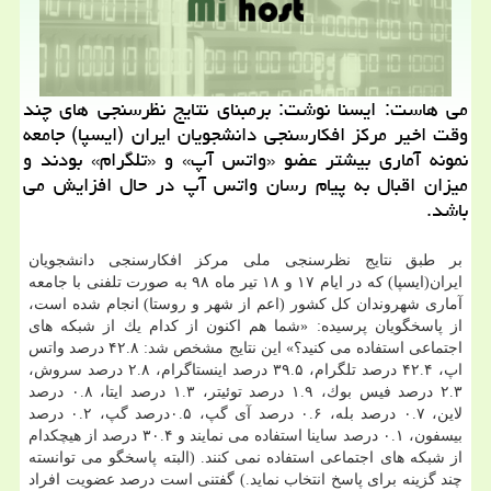
می هاست: ایسنا نوشت: برمبنای نتایج نظرسنجی های چند
وقت اخیر مركز افكارسنجی دانشجویان ایران (ایسپا) جامعه
نمونه آماری بیشتر عضو «واتس آپ» و «تلگرام» بودند و
میزان اقبال به پیام رسان واتس آپ در حال افزایش می
باشد.
بر طبق نتایج نظرسنجی ملی مركز افكارسنجی دانشجویان
ایران(ایسپا) كه در ایام ۱۷ و ۱۸ تیر ماه ۹۸ به صورت تلفنی با جامعه
آماری شهروندان كل كشور (اعم از شهر و روستا) انجام شده است،
از پاسخگویان پرسیده: «شما هم اكنون از كدام یك از شبكه های
اجتماعی استفاده می كنید؟» این نتایج مشخص شد: ۴۲.۸ درصد واتس
اپ، ۴۲.۴ درصد تلگرام، ۳۹.۵ درصد اینستاگرام، ۲.۸ درصد سروش،
۲.۳ درصد فیس بوك، ۱.۹ درصد توئیتر، ۱.۳ درصد ایتا، ۰.۸ درصد
لاین، ۰.۷ درصد بله، ۰.۶ درصد آی گپ، ۰.۵درصد گپ، ۰.۲ درصد
بیسفون، ۰.۱ درصد ساینا استفاده می نمایند و ۳۰.۴ درصد از هیچكدام
از شبكه های اجتماعی استفاده نمی كنند. (البته پاسخگو می توانسته
چند گزینه برای پاسخ انتخاب نماید.) گفتنی است درصد عضویت افراد