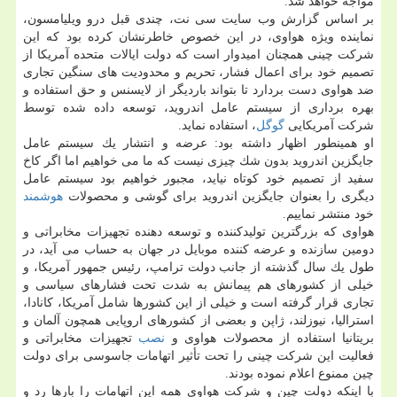
مواجه خواهد شد.
بر اساس گزارش وب سایت سی نت، چندی قبل درو ویلیامسون،
نماینده ویژه هواوی، در این خصوص خاطرنشان كرده بود كه این
شركت چینی همچنان امیدوار است كه دولت ایالات متحده آمریكا از
تصمیم خود برای اعمال فشار، تحریم و محدودیت های سنگین تجاری
ضد هواوی دست بردارد تا بتواند باردیگر از لایسنس و حق استفاده و
بهره برداری از سیستم عامل اندروید، توسعه داده شده توسط
شركت آمریكایی
گوگل
، استفاده نماید.
او همینطور اظهار داشته بود: عرضه و انتشار یك سیستم عامل
جایگزین اندروید بدون شك چیزی نیست كه ما می خواهیم اما اگر كاخ
سفید از تصمیم خود كوتاه نیاید، مجبور خواهیم بود سیستم عامل
دیگری را بعنوان جایگزین اندروید برای گوشی و محصولات
هوشمند
خود منتشر نماییم.
هواوی كه بزرگترین تولیدكننده و توسعه دهنده تجهیزات مخابراتی و
دومین سازنده و عرضه كننده موبایل در جهان به حساب می آید، در
طول یك سال گذشته از جانب دولت ترامپ، رئیس جمهور آمریكا، و
خیلی از كشورهای هم پیمانش به شدت تحت فشارهای سیاسی و
تجاری قرار گرفته است و خیلی از این كشورها شامل آمریكا، كانادا،
استرالیا، نیوزلند، ژاپن و بعضی از كشورهای اروپایی همچون آلمان و
بریتانیا استفاده از محصولات هواوی و
نصب
تجهیزات مخابراتی و
فعالیت این شركت چینی را تحت تأثیر اتهامات جاسوسی برای دولت
چین ممنوع اعلام نموده بودند.
با اینكه دولت چین و شركت هواوی همه این اتهامات را بارها رد و