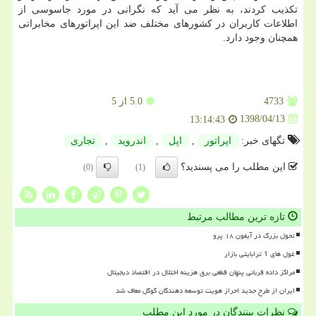
تكذیب كردند، به نظر می آید كه نگرانی در مورد جاسوسی از
اطلاعات كاربران در كشورهای مختلف ضد این اپراتورهای مخابراتی
همچنان وجود دارد.
4733
5.0
از 5
1398/04/13
13:14:43
تگهای خبر:
اپراتور
,
اپل
,
اندروید
,
تجاری
این مطلب را می پسندید؟
(0)
(1)
تازه ترین مطالب مرتبط
تحول بزرگ در آیفون ۱۸ پرو
غول های 1 ترابایتی بازار
مراکز داده قربانی پنهان قطعی برق هزینه اختلال در اقتصاد دیجیتال
ایران از طرح جدید احراز هویت توسعه دهندگان گوگل معاف شد
نظرات بینندگان در مورد این مطلب