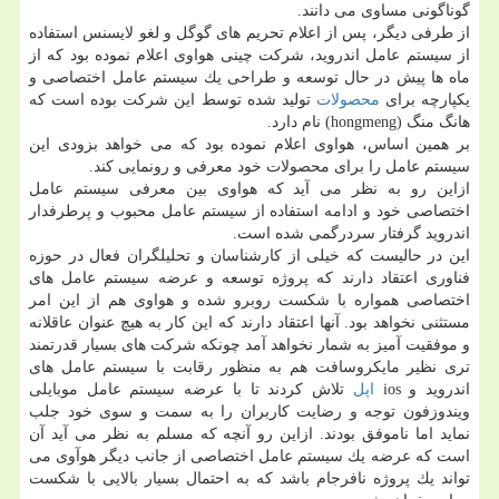
گوناگونی مساوی می دانند.
از طرفی دیگر، پس از اعلام تحریم های گوگل و لغو لایسنس استفاده
از سیستم عامل اندروید، شركت چینی هواوی اعلام نموده بود كه از
ماه ها پیش در حال توسعه و طراحی یك سیستم عامل اختصاصی و
یكپارچه برای
محصولات
تولید شده توسط این شركت بوده است كه
هانگ منگ (hongmeng) نام دارد.
بر همین اساس، هواوی اعلام نموده بود كه می خواهد بزودی این
سیستم عامل را برای محصولات خود معرفی و رونمایی كند.
ازاین رو به نظر می آید كه هواوی بین معرفی سیستم عامل
اختصاصی خود و ادامه استفاده از سیستم عامل محبوب و پرطرفدار
اندروید گرفتار سردرگمی شده است.
این در حالیست كه خیلی از كارشناسان و تحلیلگران فعال در حوزه
فناوری اعتقاد دارند كه پروژه توسعه و عرضه سیستم عامل های
اختصاصی همواره با شكست روبرو شده و هواوی هم از این امر
مستثنی نخواهد بود. آنها اعتقاد دارند كه این كار به هیچ عنوان عاقلانه
و موفقیت آمیز به شمار نخواهد آمد چونكه شركت های بسیار قدرتمند
تری نظیر مایكروسافت هم به منظور رقابت با سیستم عامل های
اندروید و ios
اپل
تلاش كردند تا با عرضه سیستم عامل موبایلی
ویندوزفون توجه و رضایت كاربران را به سمت و سوی خود جلب
نماید اما ناموفق بودند. ازاین رو آنچه كه مسلم به نظر می آید آن
است كه عرضه یك سیستم عامل اختصاصی از جانب دیگر هوآوی می
تواند یك پروژه نافرجام باشد كه به احتمال بسیار بالایی با شكست