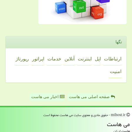
تگها
ارتباطات
اپل
اینترنت
آنلاین
خدمات
اپراتور
رپورتاژ
امنیت
صفحه اصلی می هاست
اخبار می هاست
mihost.ir - حقوق مادی و معنوی سایت می هاست محفوظ است
می هاست
هاست ارزان