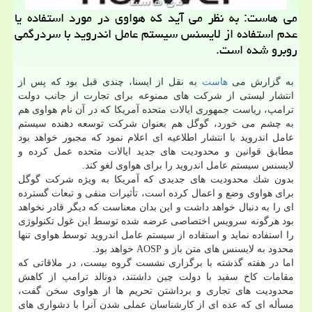
می هاست: به نظر می آید كه هواوی در مورد استفاده یا
عدم استفاده از لایسنس سیستم عامل اندروید با سردرگمی
روبرو شده است.
به گزارش می
هاست
به نقل از ایسنا، چندی قبل بود كه پس از
انتشار لیستی از شركت های ممنوعه برای تجارت از جانب دولت
ترامپ، ریاست جمهوری ایالات متحده آمریكا كه در آن نام هواوی هم
به چشم می خورد، گوگل هم بعنوان شركت توسعه دهنده سیستم
عامل اندروید با انتشار اطلاعیه ای اعلام نمود كه مجبور خواهد بود
مطابق قوانین و محدودیت های جدید ایالات متحده عمل كرده و
لایسنس سیستم عامل اندروید را برای هواوی لغو كند.
بدون شك محدودیت های جدیدی كه آمریكا به ویژه شركت گوگل
برای هواوی وضع و اعمال كرده است، تأثیرات منفی و تبعات گسترده
ای را به دنبال خواهد داشت و این بدان معناست كه دیگر قادر نخواهد
بود هرگونه سرویس اختصاصی عرضه شده توسط این غول تكنولوژی
را استفاده نماید و استفاده از سیستم عامل اندروید توسط هواوی تنها
محدود به لایسنس های متن باز و AOSP خواهد بود.
اما در هفته گذشته با برگزاری نشست گروه بیست، در ملاقاتی كه
مقامات كاخ سفید با دولت چین داشتند، دونالد ترامپ از كاهش
محدودیت های تجاری و برداشتن تحریم ها از هواوی سخن گفت،
مسأله ای كه عده ای از كارشناسان عملی شدن آنرا با دشواری های