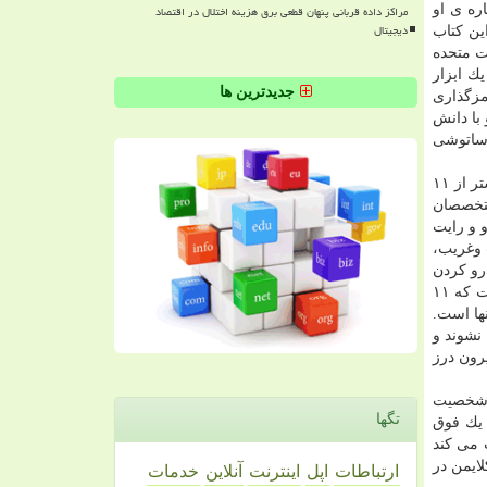
مراکز داده قربانی پنهان قطعی برق هزینه اختلال در اقتصاد
زنامه ی آتاویست (Atavist) در گذشته درباره ی او
دیجیتال
ره ی این كتاب
ت متحده
را نوشت. این نرم افزار، یك ابزار
جدیدترین ها
مزگذاری
ایی و با دانش
 ساتوشی
خانواده ی كلایمن، كریگ رایت (كه تلاش می كرد خودرا بجای ساتوشی جا بزند) را متهم به فریبكاری می كنند و مدعی می شوند كه او بیشتر از ۱۱
متخصصان
 و رایت
جیب وغریب،
رو كردن
سند ۱۸۷ و درخواست تدابیر احتیاطی درباب آن بود. او می گفت بعضی از شواهدی كه ساتوشی بودن او را ثابت می كند و نشان داده است كه ۱۱
ها است.
نشوند و
یرون درز
و شخصیت
تگها
 یك فوق
 می كند
ایمن در
ارتباطات
اپل
اینترنت
آنلاین
خدمات