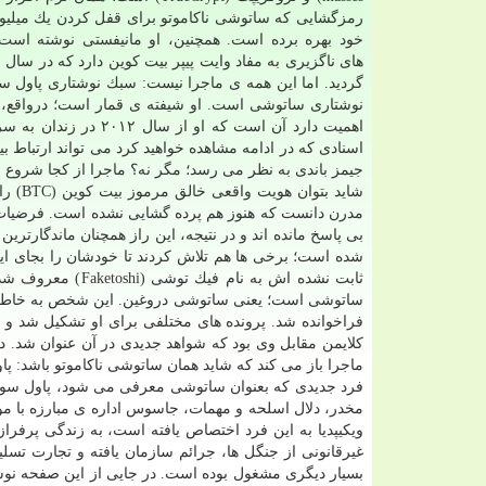
رمزگشایی كه ساتوشی ناكاموتو برای قفل كردن یك میلیو
خود بهره برده است. همچنین، او مانیفستی نوشته اس
گردید. اما این همه ی ماجرا نیست: سبك نوشتاری پاول سو
نوشتاری ساتوشی است. او شیفته ی قمار است؛ درواقع، یك
اهمیت دارد آن است كه
جیمز باندی به نظر می رسد؛ مگر نه؟ ماجرا از كجا شروع 
شاید 
مدرن دانست كه هنوز هم پرده گشایی نشده است. فرضیات 
بی پاسخ مانده اند و در نتیجه، این راز همچنان ماندگارترین
شده است؛ برخی ها هم تلاش كردند تا خودشان را بجای این
ساتوشی است؛ یعنی ساتوشی دروغین. این شخص به خاطر اد
فراخوانده شد. پرونده های مختلفی برای او تشكیل شد و 
كلایمن مقابل وی بود كه شواهد جدیدی در آن عنوان شد. در
ماجرا باز می كند كه شاید همان ساتوشی ناكاموتو باشد: 
ویكیپدیا به این فرد اختصاص یافته است، به زندگی پرفرا
غیرقانونی از جنگل ها، جرائم سازمان یافته و تجارت تس