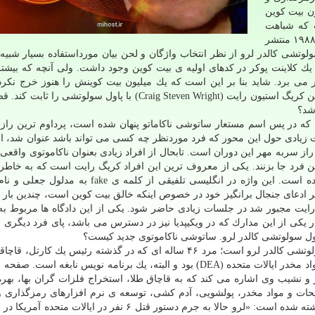
ن بیت كوین
ت كه شباهت
های ناگزیری به مفاد وایت پیپر بیت كوین دارد كه در سال ۱۹۸۸ منتشر
لوتشی كالدر لرو از نظر انتخاب واژگان و لحن بیان مورداستفاده بسیار شبیه
 كلاینت پوكر در كدهای اولیه ی بیت كوین وجود داشت. ولی آنچه كه بیشتر
 او از سال ۲۰۱۲ در زندان به سر می برد. شاید بنا بر این است كه یك میلیون بیت كوینش را هنوز خرج 
اسنادی كه در ادامه مشاهده خواهید كرد می تواند ارتباط بین كریگ استیون رایت (Craig Steven Wright) با پاول سول
شد؟
بتوان هویت واقعی خالق مرموز بیت كوین (BTC) را كه در پس اسم مستعار ساتوشی ناكاماتو پنهان شده است، پرداوم ترین
زیادی حول این محور كه فرد موردنظر چه كسی می تواند باشد عنوان شد، ا
 راز سربه مهر این دوران است. تابحال از افراد زیادی بعنوان ناكاموتوی واقعی 
 فرد جا بزنند. یكی از معروف ترین این افراد كریگ رایت است كه به خاطر 
ثابت نشده اش به نام فیك توشی (Faketoshi) معروف شده است. این واژه در انگلیسی تلفیقی از كلمه
عای جنجال برانگیز خود در خصوص اینكه خالق بیت كوین است، چندین بار به
رایت مجبور شد در جلسات زیادی حاضر شود. یكی از این دادگاه ها مربوط ب
 یكی از این مدارك كه در ویكیپدیا نیز در دسترس می باشد، پای فرد دیگری را
پاول سولوتشی كالدر لرو. ساتوشی ناكاموتوی جدید كیست؟
فرد جدیدی كه بعنوان ساتوشی معرفی می شود، پاول سولوتشی كالدر لرو است؛ مرد ۴۶ ساله ای كه در گذشته رئیس یك 
مخدر، دلال اسلحه و مهمات، جاسوس اداره ی مبارزه با مواد مخدر ایالات متحده (DEA) بود و البته، یك برنامه نویس نابغه
ز و نشیب وی اشاره می كند كه به قاچاق طلا، استخراج فلزات گران بها، بهره
لیحات و مواد مخدر، پولشویی، آدم كشی، توسعه ی نرم افزارهای رمزگذاری و
بسیار دیگری مشغول بوده است. در جایی از این صفحه نوشته شده است: «لرو حالا به جرم دستور قتل ۶ نفر در ای