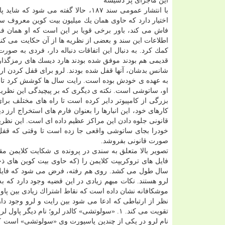
این ماجرای پر دسیسه
با انتشار عمومی سند ۱۸۷، حالا گفته 
اختیار دارد كه حاوی همان یك میلیون بیت كوین معروف سا
فاش می كند، باور برخی قویا بر این است كه او همان ف
كمك كرد. به دنبال این اتفاقات دنباله دار، فردی به ص
قدیمی هم بودند موفق شده بودند هارد دیسك های رمزگذاری 
شانس بدشان، آنها قفل شده بودند. لرو برای قفل كردن ارز
به عهده ی خودش بوده است. رایت سال ها كوشش كرد تا بتوا
او، ساتوشی است. نكته ی دیگری كه بر پیچیدگی این نظریه
بزرگی از كامپیوتر دایر كرده است تا راه های مختلف بر
كارهای خود، این انبارها را بعنوان فارم های استخراج ارز د
قانونی جلوه دادن این مراكز عظیم داده ای است. این نظریه
خودرا بجای ساتوشی واقعی جا زده است تا وقتی كه قفل ه
صورت قانونی بفروشد.
تصویر بالا متعلق به سندی در پرونده ی شكایت كلایمن مق
سال طول می كشد. روی هم رفته، فرض می شود كه فایل های 
لرو هستند. نكات مبهم زیادی در این قضیه وجود دارد كه 
موشكافانه نشان داده است كه نقاط اشتراك زیادی بین پاو
نظر از ارتباطی كه ادعا می شود بین رایت و لرو وجود دا
تقویت می كند. ۱. «سولوتشی» كالدر لرو؛ نام دیگر پاول لرو