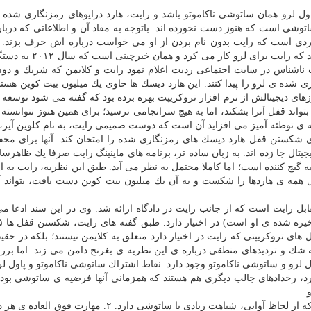
می شود كه شاید پاول لرو همان ساتوشی ناكاموتو باشد و رایت، هارد درایوهای رمزنگاری شده
توشی است كه هنوز دست نخورده اند. باتوجه به مفاد آن و اطلاعاتی كه دربار
ردی است كه رایت بدون نام بردن از او می خواست درباره اش حرف بزند. بن
اطلاعات این سند و بعضی از نظریه ها از آن حكایت می كند كه رایت 
ورت ناشناس در سایت اجتماعی ردیت اعلام نمود رایت و كلایمن كه شریك و د
شده ی لرو را پیدا كنند. این هارد دیسك ها حاوی یك میلیون بیت كوین هستند.
های دیجیتالش از نرم افزار تروكریپت بهره برده بود كه گفته می شود توسعه 
ند قفل آنرا بشكند، اما به هیچ سرانجامی نرسید؛ برای همین هنوز نتوانسته ث
 ی توطئه آمیز می افزاید آن است كه دوست صمیمی رایت، به نام كلوین آیر، ا
ای شكستن قفل هارد دیسك های رمزنگاری شده را امتحان كند. آنها برای مخ
یجیتال جا زده اند. به زبان ساده تر، برنامه های ماینینگ رایت صرفا یك ظاهرس
 گیج كننده است؛ اما كاملا محتمل به نظر می آید. طبق این نظریه، رایت به ا
مه ی هاردها را شكست و به آن یك میلیون بیت كوین دست یافت، بتواند آنه
ابل رایت است كه از جانب رایت در دادگاه ارائه شد. وی در این سند ادعا می
تروكریپتی كه رایت در اختیار دارد متعلق به كلایمن نیستند؛ بلكه در حقی
به شك و تردیدهای منطقی درباره ی این نظریه ی بغرنج دامن می زند. اما بر
ل لرو و ساتوشی ناكاموتو وجود دارد. نقاط اشتراك ساتوشی ناكاموتو و پاول 
رد، رخدادهای جالب دیگری هم هستند كه همزمانی آنها فرضیه ی ساتوشی بودن
نام لرو در یكی از چندین پاسپورت وی «سولوتشی» است كه از لحاظ آوایی، شباهت زیادی با ساتوشی دارد. ۲. 