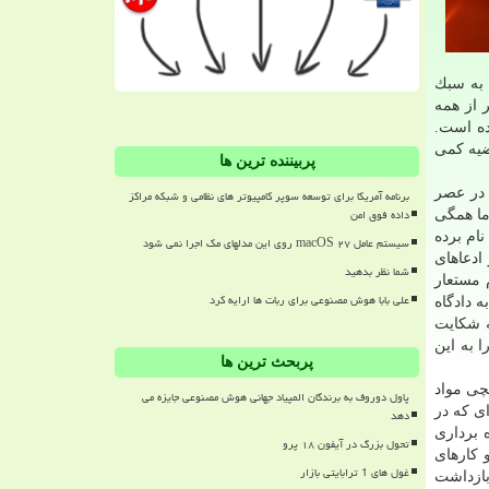
 به سبك
 از همه
نكرده است.
وتشی را ثابت كند. قضیه كمی
پربیننده ترین ها
 راز در عصر
برنامه آمریکا برای توسعه سوپر کامپیوتر های نظامی و شبکه مراکز
داده فوق امن
ما همگی
نام برده
سیستم عامل macOS ۲۷ روی این مدلهای مک اجرا نمی شود
ادعاهای
شما نظر بدهید
 ی fake به مدلول جعلی و نام مستعار
علی بابا هوش مصنوعی برای ربات ها ارایه کرد
 دادگاه
ه شكایت
 به این
پربحث ترین ها
كارتل، قاچاقچی مواد
پاول دوروف به برندگان المپیاد جهانی هوش مصنوعی جایزه می
 است. صفحه ای كه در
دهد
 برداری
تحول بزرگ در آیفون ۱۸ پرو
 كارهای
غول های 1 ترابایتی بازار
الات متحده آمریكا در بازداشت