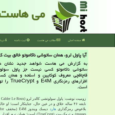
می هاست
صفحه اصلی
مطالب می هاست
ثبت دامنه
دربا
آیا پاول لرو، همان ساتوشی ناكاموتو خالق بیت 
به گزارش می هاست شواهد جدید نشان د
ساتوشی ناكاموتو كسی نیست جز پاول سولو
قاچاقچی معروف كوكایین و اسلحه و همان كس
افزارهای رمزنگاری
است.
نابغه ۴۶ ساله خلاق و در عین حال، جنایتكار است؛ او خالق
بلاعوض رمزگذاری
هارد
دیسك وی
masses) و تروكریپت (TrueCrypt) است؛ همان ن