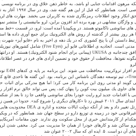
ا ++C شهرت لرو بیشتر از آنكه مرهون اقدامات جنایی او باشد، به خاطر ذهن خلاق وی در برنامه نوی
شیفته ی رمزنگاری و مسائل مربوط به حفظ حریم خصوصی است. همانطور 
اه حق انكار وجود اطلاعات رمزنگاری شده به كاربران می بخشد. مهارت های لر
 و واژگان مشابهی در بهره برده اند افزون براین، لرو مانیفستی را منتشر نم
آل های ساتوشی ناكاموتو هستند. در ویكیپدیا آمده است: لرو، در قسمت «خط 
لت ها هر روز بیشتر از گذشته از روش های الكترونیك برای جمع آوری داده ها اس
او ضمن نام بردن از پروژه هایی مانند Echelon و مرتبط دانستن آن با پنج كشوری كه در یك دهه ی اخیر به نام «فایو آیز» شهر
بیان می كند كه رمزنگاری تنها راه محافظت از آزادی های مدنی است. اتحادیه ی اطلاعاتی فایو آیز (ve Eyes
متحده ی آمریكا، استرالیا، بریتانیا و كانادا است كه عضو توافق چندجانبه ی UKUSA (پیمانی برای انجام شنود الكترونیك) هستند. 
ینگونه نفوذها، محافظت از حقوق خود و تضمین آزادی های فرد در عصر اطلاعا
گفته می شود بیت كوین های ساتوشی ناكام
است و ظن قوی می رود كه لرو عضوی از «TrueCrypt Team»، تیم توسعه دهندگان ناشناس این برنامه، بود. این گفته ها تاحدی قا
 گویند او مدتی روی این برنامه كار می كرد؛ اما هیچ مدركی برای اثبات 
 های حاوی یك میلیون بیت كوین را پنهان كند، پس می تواند خالق نرم افزار ر
۴. همزمانی غیبت ساتوشی با اقدامات جدید لرو رایت خودرا بجای ساتوشی واقعی جا زد تا بعد از 
همه ی هاردها، بیت كوین ها را قانونی بفروشد ساتوشی در ابتدای سال ۲۰۱۱ غیبش زد تا «كارهای دیگری را شروع كند». حدودا د
زمینه ی كاری خودرا از توسعه ی نرم افزار به ریاست كارتل تغییر داد و بعد از آنكه دولت 
غیرقانونی خود در زمینه ی توزیع دارو در سطح جهان شد. همانطور كه در ویكیپد
لرو حدودا از سال ۲۰۱۱ آغاز شد و هیچكدام از كارمندانش خبری از محل سكونت وی ندارند. چون مقامات آمریك
نیرو ساكن شد و كارهای خودرا از همان جا مدیریت می كرد. مخفی شدن لرو 
 كه سال ۲۰۰۲ عنوان شد