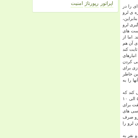
اپراتور
رپورتاژ
امنیت
 ای را در
ه ی لرو
ابراین،
برای لرو كار می كرد و همان خبرچینی است كه سال ۲۰۱۲ به دستگیری لرو
وست های
 اما از
ی آن هم
ابت كند
نبارهای
فی كردن
ازی برای
ین خاطر
ا را به
 كند كه
فایل های تروكریپت كلایمن را (كه حاوی بیت كوین های ذخیره شده ی او است) در اختیار دارد. طبق گفته های رایت، شكستن قفل ها ۵ الی ۱۰
قت برای
رسی های
لرو صرف
 لرو را
مهارت فوق العاده ی هر دو نفر به