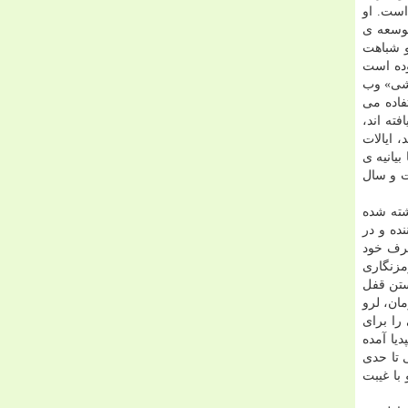
سی است. او
كه قبل از این هم گفته شد، وی در سال ۱۹۹۷ آغاز به توسعه ی
و شباهت
وده است
مشی» وب
تفاده می
ت یافته اند،
Fi) شامل كشورهای نیوزیلند، ایالات
او درانتها بیانیه ی
ت و سال
وتو توسط نرم افزار تروكریپت محافظت می شوند. این برنامه بر پایه ی كدهای E4M نوشته شده
نع كننده و در
حرف خود
مزنگاری
شكستن قفل
ر همین زمان، لرو
ایالات متحده و اداره ی DEA محدودیت هایی را برای
یا آمده
ایی تا حدی
با غیبت