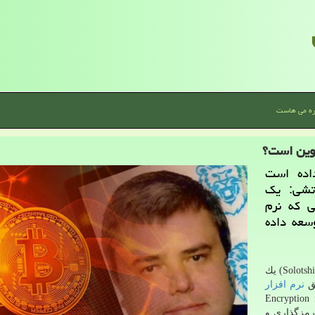
ره می هاست
كوین است؟
اده است
تشی: یك
ی كه نرم
 E4M و TrueCrypt را توسعه داده
زومیت نوشت: پاول سولوتشی كالدر لرو (Solotshi Calder Le Roux) یك
نرم افزار
ندوز E4M (مخفف Encryption for
رم افزار رمزگذاری و