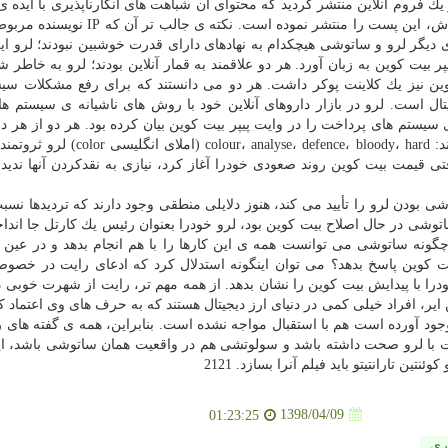
در یك فروم آنلاین منتشر گردید كه محتوای آن شباهت های انكارناپذیری با ایده ی
بیت كوین داشت. مدت ها تصور می شد كه ساتوشی، خودش، این پست را منتشر نموده است. ن
 این كشور زندگی می كرد. ۶. شباهت های دیگر لرو و ساتوشی هیچكدام به نهادهای دارای قدرت خوشبین نبودند؛ لر
 در وایت پیپر بیت كوین به زبان آورد. هر دو علاقمند به قمار آنلاین بودند؛ لرو به خاط
كوین نیز یك كلاینت پوكر داشت. هر دو می دانستند كه برای رفع مشكلات سی
ال است. لرو در بازار داروهای آنلاین خود با روش های ناشیانه ی سیستم ه
تم های پرداخت را در وایت پیپر بیت كوین بیان كرده بود. هر دو از هر دو
نوشتاری و واژگان مشابه در نوشته های خود استفاده كردند: alyse، defence، bloody، hard
تی قیمت بیت كوین روند صعودی خودرا آغاز كرد، نیازی به نقدكردن آنها ندید. 
بودن لرو را تأیید می كند، هنوز دلایلی منطقی وجود دارند كه تردیدها نسبت
قویت می كنند. بعنوان مثال، در سال ۲۰۰۹ كه ساتوشی در حال اصلاح بیت كوین بود، لرو خودرا بعنوان رئیس یك كارتل جا ا
گونه ساتوشی می توانست همه ی این كارها را با هم انجام بدهد و در عین 
 بیت كوین پاسخ بدهد؟ می توان اینگونه استدلال كرد كه ادعای رایت در خصوص
درا با پیدایش بیت كوین را نشان بدهد. از همه مهم تر، رایت از شهرت خوبی 
ر، افراد خیلی كمی در دنیای ارز دیجیتال هستند كه به حرف های وی اعتماد كن
جود آورده است هم با استقبال مواجه نشده است. بنابراین، همه ی گفته های را
یت با لرو صحت داشته باشد و سولوتشی هم در واقعیت همان ساتوشی باشد، ا
ین تارانتیتو باید فیلم آنرا بسازد. 2121
1398/04/09
01:23:25
ری