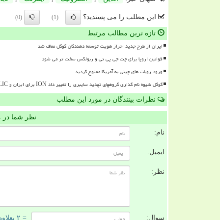
این مطلب را می پسندید؟
(0)
(1)
تازه ترین مطالب مرتبط
ایران از طرح جدید احراز هویت توسعه دهندگان گوگل معاف شد
قوانین اروپا برای چت جی پی تی و ربولکس سخت تر می شود
ورود روبات های چینی به آمریکا ممنوع گردید
گوگل شیوه نام گذاری گروههای تهدید سایبری را تغییر داد ION برای ایران و RELIC برای روسیه
نظرات بینندگان در مورد این مطلب
نظر شما در 
نام:
ایمیل:
نظر:
سوال:
= ۲ بعلاوه ۲