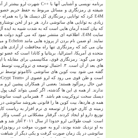
برنامه نویسی و آشنایی آنها ب
E4M كرد كه توانایی رمزنگاری كل دیسك ها را به همر
زیادی به توانایی های ساتوشی دارد. هر دو از لحن نوشتاری
كه بیان كننده آرمان هایی است كه به شدت شبیه به ایده 
سایت E4M، اطلاعیه ای منتشر نمود كه می گوید دو
نمایند. 
خود می گوید: رمزنگاری قوی، مكانیسمی برای مقابله با ا
های بعد از آن است. ۳. احتمال توسعه ی تروكریپت توسط لرو
عین حال رمزآلود هستند؛ بعضی از همكاران پیشین لرو می
ندارند. از همه ی این ها گذشته، اگر كسی بتواند كیف پول
دیسك سخت تروكریپت هم باشد. 
توزیع دارو او ایجاد كردند، گرفتار مشكلاتی در كسب وكار 
است: غیبت طولانی 
به او نزدیك شده بودند، لرو به صورت موقت در ریودوژا
ساتوشی در یك زمان صورت گرفت و یكی دیگر از شباهت های آن دو است. ۵. ایده ای