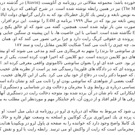
به سر می برد.» شاید چیزهایی درباره ی او به گوش تان خورده باشد؛ مجموعه مقالاتی در رو
منتشر شد؛ همچنین، كتابی با نام «مغز متفكر» (The Mastermind) نیز در همین رابطه نوشته شده است. در شرح كوتاهی كه دربا
نویس نابغه و رئیس یك كارتل خطرناك بود كه به دارایی گرانبهای دولت ایالا
بدل شد. او غیر از اینكه رئیس یك كارتل بود، یك برنامه نویس نابغه نیز بود كه در سال ۱۹۹۹ برنامه ی E4M 
ورت متن باز تولید شده است. همچنین، گفته می شود كه او خالق پكیج ر
تروكریپت برای دیسك های دشوار است كه برمبنای كد E4M نگاشته شده است. انسانی با این خاصیت ها، با این پیشینه ی سنگین جن
ا پرونده ی حقوقی كریگ رایت دارد و چرا برخی تصور می كنند كه او، همان
 چه چیزی را ثابت می كنند؟ شكایت كلایمن مقابل رایت و سند ۱۸۷
سك های دیو كلایمن دزدیده است. دیو كلایمن كه اخیرا فوت كرده است، یكی از 
 بود. حتی عده ای او را بعنوان ساتوشی ناكاموتوی واقعی معرفی كرده اند. او
۲۰۱، شركای تجاری بودند. پرونده ای كه در دادگاه های فلوریدا رسیدگی شد پر است از نظریه های ع
ه عموما دكتر رایت در دفاع از خود بیان می كرد. یكی از این كارهای عجیب، 
حساسی درباره ی روابط وی با مجرمان و دخالت وی در شناسایی و دستگیری آن
تكارانی كه نام شان در آن برده شده بود متوجه دخالت رایت در دستگیری آنها 
قی ها از قلم افتاد و از درون آن، نام جنایتكار مهم و موردنظر این مطلب به ب
ی شود كه مربوط به مقاله ای درباره ی لرو در روزنامه ی دیلی میل است: ا
شت پرده ی یك امپراتوری بزرگ كوكایین و اسلحه به وسعت چهار قاره و حالا،
 كاملا واضح وجود دارد كه خواننده را به صفحه ی پاول لرو در ویكیپدیا هدایت
از مجرمانی است كه رایت از واكنش او می ترسد. رابطه رایت با لرو و نقش كل