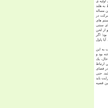
 اولیه ی
كته ی جالب تر آن كه IP نویسنده مربوط به هلند
و این مساله
ر شركت در
ستم های
ای سنتی
 از لحن
colour، an (املای انگلیسی color) لرو ثروتمند بود؛ اگر
آیا پاول
 به این
نداخته بود و
حال، یك
 ارتباط
در فضای
ند. حتی
یت باید
ین قضیه