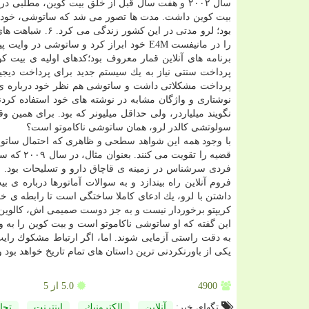
سال ۲۰۰۲ و هفت سال قبل از خلق بیت كوین، مطلبی 
بود؛ لرو مدتی در
را در مانیفست E4M خود ابراز كرد و ساتوشی
برنامه های آنلاین قمار معروف بود؛كدهای اولیه ی بیت 
پرداخت سنتی نیاز به یك سیستم جدید برای پرداخت دیجیت
پرداخت مشكلاتی داشت و ساتوشی هم نظر خود درباره ی سیس
نگویند میلیاردر، ولی حداقل میلیونر كه بود. برای همین وق
سولوتشی كالدر لرو، همان ساتوشی ناكاموتو است؟
با وجود همه این شواهد سطحی و ظاهری كه احتمال ساتوشی 
قضیه را ت
فردی سرشناس در زمینه ی قاچاق دارو و تسلیحات بود. چ
فروم آنلاین راه بیندازد و به سوالات آماتورها درباره ی
داشتن با لرو، یك ادعای كاملا ساختگی است تا رابطه ی خو
كریپتو برخوردار نیست و به جز دوست صمیمی اش، كالوین ای
این گفته كه او ساتوشی ناكاموتو است و بیت كوین را به و
به دقت راستی آزمایی شوند. اما، اگر ارتباط مشكوك را
یكی از باورنكردنی ترین داستان های تمام تاریخ خواهد بود و كوئنت
4900
5.0
از 5
تگهای خبر:
آنلاین
,
الكترونیك
,
اینترنت
,
تجا