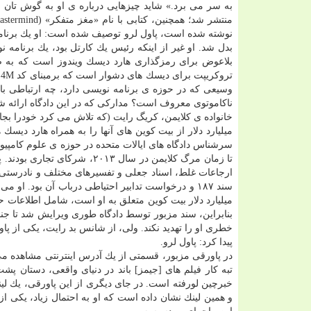
نوشته شده است، پاول لرو توصیف شده است: او یك برنامه 
بلاعوض برای رمزگذاری هارد دیسك ویندوز است كه به ص
وسیعی كه در حوزه ی برنامه نویسی دارد، چه ارتباطی ب
ناكاموتوی معروف است؟ مداركی كه در این دادگاه ارائه شد،
میلیارد دلار از بیت كوین های آنها را به همراه هارد دی
سرشناس دادگاه های ایالات متحده در حوزه ی علوم كامپیوتر
تا زمان مرگ كلایمن در سال ۳
ارجاعات غلط، اسناد جعلی و تفسیرهای مختلف و نادرستی ك
میلیارد دلار بیت كوین متعلق به او است، شامل اطلاعات 
بنابراین، سند مزبور توسط دادگاه طوری ویرایش شد تا جنای
خطری او را تهدید نكند. ولی، از شانس بد رایت، یكی از پاور
پیدا كرد: پاول لرو.
در پاورقی مزبور، قسمتی از یك آدرس اینترنتی مشاهده م
تبه كار فیلم های [جیمز] باند در دنیای واقعی، دستان پ
خبرچین لورفته است. در جای دیگری از این پاورقی، یك لینك
و همین لینك نشان داده است كه او به احتمال زیاد، یكی 