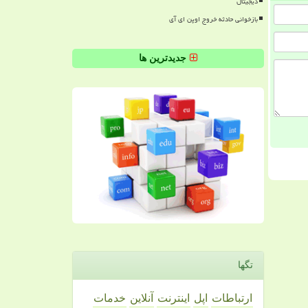
دیجیتال
بازخوانی حادثه خروج اوپن ای آی
جدیدترین ها
تگها
ارتباطات
اپل
اینترنت
آنلاین
خدمات