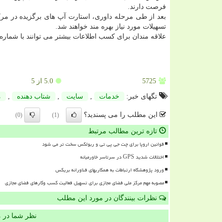
فرصت دارند.
بعد از طی مرحله داوری، استارت‏ آپ‏ های برگزیده در مركز
تسهیلات مورد نیاز بهره ‏مند خواهند شد.
علاقه مندان برای كسب اطلاعات بیشتر می توانند با شماره تلفن ۰۲۱۴۲۸۵۴۵۳۰ تماس
5725
5.0
از 5
تگهای خبر:
خدمات
,
سایت
,
شتاب دهنده
,
م
این مطلب را می پسندید؟
(0)
(1)
تازه ترین مطالب مرتبط
قوانین اروپا برای چت جی پی تی و ربولکس سخت تر می شود
اختلالات شدید GPS در سرتاسر خاورمیانه
ورود پژوهشگاه ارتباطات به همکاریهای فناورانه بریکس
مصوبه مهم مرکز ملی فضای مجازی برای تسهیل فعالیت کسب وکارهای فضای مجازی
نظرات بینندگان در مورد این مطلب
نظر شما در 