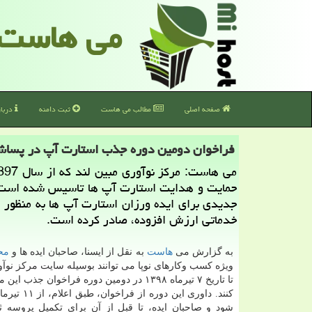
می هاست
صفحه اصلی
مطالب می هاست
ثبت دامنه
دربا
فراخوان دومین دوره جذب استارت‏ آپ در پساش
حمایت و هدایت استارت آپ ها تاسیس شده است،
جدیدی برای ایده ورزان استارت آپ ها به منظور ا
خدماتی ارزش افزوده، صادر كرده است.
به گزارش می
هاست
به نقل از ایسنا، صاحبان ایده ‏ها و
مح
ویژه كسب وكارهای نوپا می توانند بوسیله سایت مركز نوآو
تا تاریخ ۷ تیرماه ۱۳۹۸ در دومین دوره فراخوان جذب 
كنند. داوری این دوره 
شود و صاحبان ایده، تا قبل از آن برای تكمیل پروسه ث