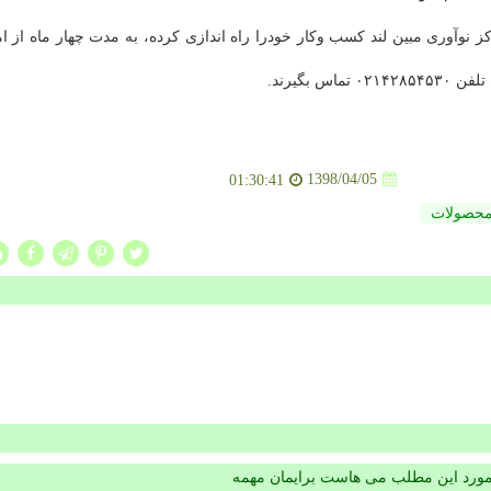
 نوآوری مبین لند كسب وكار خودرا راه ‏اندازی كرده، به مدت چهار ماه از ام
 بگیرند.
1398/04/05
01:30:41
حصولات
مورد این مطلب می هاست برایمان مهمه