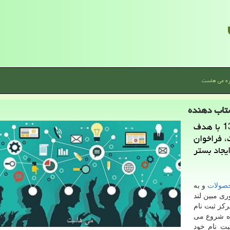
ره می هاست
تاب دهنده
می هاست: مركز نوآوری مبین لند كه از سال 1397 با هدف
 فراخوان
یجاد بستر
صولات
و به
ری مبین لند
این مركز ثبت نام
از فراخوان، طبق اعلام، از ۱۱ تیرماه شروع می
بت نام خود