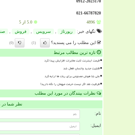
0912-2023170
021-66787820
4896
5.0
از 5
تگهای خبر:
رپورتاژ
,
سرویس
,
فروش
,
صن
این مطلب را می پسندید؟
(0)
(1)
تازه ترین مطالب مرتبط
قیمت اینترنت ثابت مخابرات افزایش پیدا کرد
قابلیت جدید واتساپ فعال شد
علی بابا هوش مصنوعی برای ربات ها ارایه کرد
ظرفیت نقد اگر نیست حرمت میهمان را نگه دارید!
نظرات بینندگان در مورد این مطلب
نظر شما در 
نام:
ایمیل: