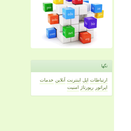
تگها
ارتباطات
اپل
اینترنت
آنلاین
خدمات
اپراتور
رپورتاژ
امنیت