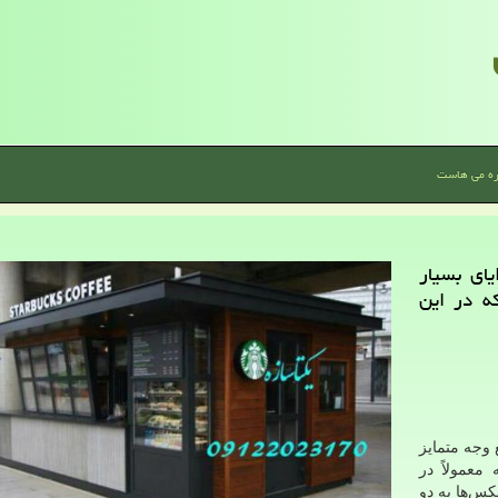
ره می هاست
ای بسیار
ه در این
وجه متمایز
عمولاً در
کس‌ها به دو