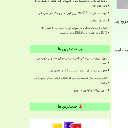
برنامه آمریکا برای توسعه سوپر کامپیوتر های نظامی و شبکه مراکز
داده فوق امن
سیستم عامل macOS ۲۷ روی این مدلهای مک اجرا نمی شود
شما نظر بدهید
دویچ پنل
گوگل شیوه نام گذاری گروههای تهدید سایبری را تغییر داد
ION برای ایران و RELIC برای روسیه
پربحث ترین ها
ت انبوه
پاول دوروف به برندگان المپیاد جهانی هوش مصنوعی جایزه می
دهد
خاموشی سراسری، اتصال اینترنت کوبا را مختل کرد
کشورهای درحال توسعه چه طور از انقلاب هوش مصنوعی بهره می
برند؟
تحول بزرگ در آیفون ۱۸ پرو
جدیدترین ها