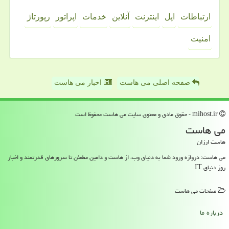
ارتباطات
اپل
اینترنت
آنلاین
خدمات
اپراتور
رپورتاژ
امنیت
صفحه اصلی می هاست
اخبار می هاست
mihost.ir - حقوق مادی و معنوی سایت می هاست محفوظ است
می هاست
هاست ارزان
می هاست: دروازه ورود شما به دنیای وب، از هاست و دامین مطمئن تا سرورهای قدرتمند و اخبار
روز دنیای IT
صفحات می هاست
درباره ما