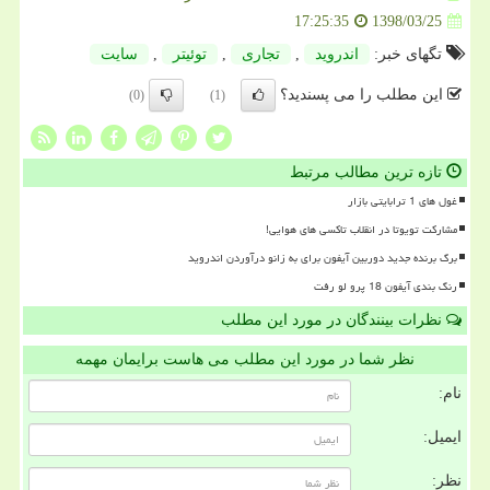
1398/03/25
17:25:35
تگهای خبر:
اندروید
,
تجاری
,
توئیتر
,
سایت
این مطلب را می پسندید؟
(0)
(1)
تازه ترین مطالب مرتبط
غول های 1 ترابایتی بازار
مشارکت تویوتا در انقلاب تاکسی های هوایی!
برگ برنده جدید دوربین آیفون برای به زانو درآوردن اندروید
رنگ بندی آیفون 18 پرو لو رفت
نظرات بینندگان در مورد این مطلب
نظر شما در مورد این مطلب می هاست برایمان مهمه
نام:
ایمیل:
نظر: