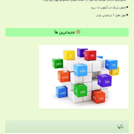
تحول بزرگ در آیفون ۱۸ پرو
غول های 1 ترابایتی بازار
جدیدترین ها
تگها