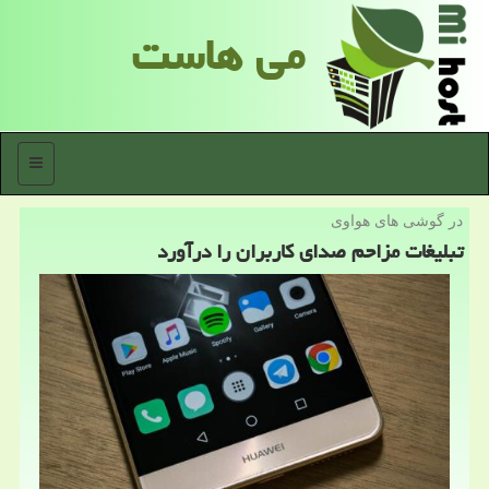
می هاست
منو
در گوشی های هواوی
تبلیغات مزاحم صدای كاربران را درآورد