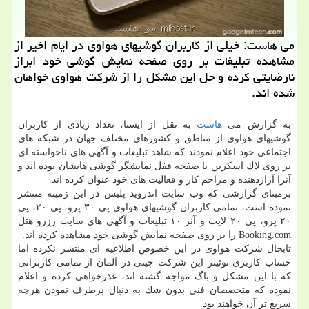
می هاست: خیلی از كاربران گوشیهای هواوی در ایام اخیر از
مشاهده تبلیغات بر روی صفحه نمایش گوشی خود ابراز
نارضایتی كرده و حل این مشكل را از شركت هواوی خواهان
شده اند.
به گزارش می
هاست
به نقل از ایسنا، تعداد زیادی از كاربران
گوشیهای هواوی از مناطق و كشورهای مختلف جهان در شبكه های
اجتماعی خود اعلام نمودند كه شاهد تبلیغات و آگهی های ناخواسته ای
بر روی لاك اسكرین یا صفحه قفل نمایشگر گوشی هایشان بوده اند و
آنرا آزاردهنده و مزاحم كار و فعالیت های خود عنوان كرده اند.
برمبنای گزارشی كه وب سایت اندروید پلیس در این زمینه منتشر
نموده است، تمامی كاربران گوشیهای هواوی پی ۳۰ پرو، پی ۲۰، پی
۲۰ پرو، پی ۲۰ لایت و آنر ۱۰ تبلیغات و آگهی های سایت رزرو هتل
Booking.com را بر روی صفحه نمایش گوشی خود مشاهده كرده اند.
تابحال شركت هواوی در این خصوص اطلاعیه ای منتشر نكرده اما
حساب كاربری توئیتر این شركت چینی در آلمان از تمامی كاربرانی
كه با این مشكل و باگ مواجه گشته اند، عذرخواهی كرده و اعلام
نموده كه متخصصان فنی بدون شك به دنبال برطرف نمودن هرچه
سریع تر آن خواهند بود.