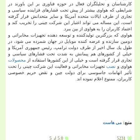
كارشناسان و تحلیلگران فعال در حوزه فناوری بر این باورند در
شرایطی كه هواوی بیشتر از پیش تحت فشارهای فزاینده سیاسی و
تجاری از طرف ایالات متحده آمریكا و سایر متحدانش قرار گرفته
است، این مساله می تواند اعتبار این شركت چینی را تخریب كند و
اعتماد كاربران را به هواوی از بین ببرد.
هواوی كه بزرگترین تولیدكننده و توسعه دهنده تجهیزات مخابراتی و
دومین سازنده و عرضه كننده موبایل در جهان شمرده می شود، در
طول یك سال اخیر از طرف دولت ترامپ، رئیس جمهوری آمریكا و
خیلی از كشورهای هم پیمانش به شدت تحت فشارهای سیاسی و
تجاری قرار گرفته است و خیلی از این كشورها استفاده از
محصولات
هواوی و
نصب
تجهیزات مخابراتی و فعالیت این شركت چینی را تحت
تأثیر اتهامات جاسوسی برای دولت چین و نقض حریم خصوصی
كاربران، ممنوع اعلام نموده اند.
منبع:
می هاست
5231
5.0
از 5