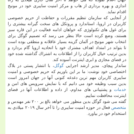
اندازی و بهره برداری از هاب و مركز امنیت سایبری خود در مونیخ
اقدام نماید.
از آنجایی كه سازمان تنظیم مقررات و حفاظت از حریم خصوصی
كاربران در اروپا، استاندارد و پروتكل های سخت گیرانه بیشتری را
برای غول های تكنولوژی كه خواهان ادامه فعالیت در این قاره سبز
هستند، وضع كرده است حالا بنظر می رسد كه تصمیم گوگل برای
انتخاب شهر مونیخ در آلمان گزینه بسیار عاقلانه و منطقی بوده است
تا بتواند در امتداد اهداف مشترك خود با اتحادیه اروپا گام بردارد و
بدین ترتیب خیال كاربران را از اطلاعات به اشتراك گذاشته شده خود
در فضای مجازی و ابری اینترنت آسوده كند.
ساندار پیچای، مدیر ارشد اجرایی
گوگل
، با انتشار پستی در بلاگ
اختصاصی خود نوشت: ما بر این باوریم كه حریم خصوصی و امنیت
سایبری كاربران مهم ترین دغدغه كنونی آنها در جهان امروز است
بدین سبب وظیفه خود می دانیم كه با نمایش سرویس های امن و
خدمات
و پشتیبانی های مداوم، از داده و اطلاعات آنها در فضای
اینترنت محافظت نماییم.
گفته می شود گوگل بدین منظور می خواهد بالغ بر ۲۰۰ نفر مهندس و
متخصص
فعال در حوزه امنیت سایبری را تا آخر سال ۲۰۱۹ میلادی به
استخدام خود در بیاورد.