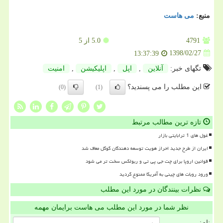
منبع:
می هاست
4791
5.0
از 5
1398/02/27
13:37:39
تگهای خبر:
آنلاین
,
اپل
,
اپلیكیشن
,
امنیت
این مطلب را می پسندید؟
(0)
(1)
تازه ترین مطالب مرتبط
غول های 1 ترابایتی بازار
ایران از طرح جدید احراز هویت توسعه دهندگان گوگل معاف شد
قوانین اروپا برای چت جی پی تی و ربولکس سخت تر می شود
ورود روبات های چینی به آمریکا ممنوع گردید
نظرات بینندگان در مورد این مطلب
نظر شما در مورد این مطلب می هاست برایمان مهمه
نام: