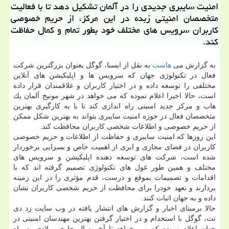
امنیت سایبری جدیدی را در آلمان تشكیل دهد تا با فعالیت
متخصصان امنیتی زبده در این مركز، از حریم خصوصی
كاربران سرویس های مختلف خود بطور تمام و كمال حفاظت
كند.
به گزارش می
هاست
به نقل از ایسنا، گوگل بعنوان بزرگترین شركت
فعال در تكنولوژی جهان كه سرویس ها و اپلیكیشن های آنلاین
مختلفی را توسعه داده و در اختیار كاربران و علاقمندان قرار داده
است، حالا اخیرا اعلام نموده كه می خواهد در شهر مونیخ آلمان یك
هاب و مركز جدید امنیتی راه اندازی كند تا با به كارگیری بهترین
متخصصان فعال در حوزه امنیت سایبری بتواند به بهترین شكل ممكن
از حریم خصوصی و اطلاعات شخصی كاربران محافظت كند.
این روزها كه امنیت سایبری و حفاظت از اطلاعات و حریم خصوصی
كاربران در فضای مجازی و ابری از اهمیت خاص و بسزایی برخوردار
شده است، شركت های توسعه دهنده اپلیكیشن و سرویس های
مختلف و همین طور غول های تكنولوژی تصمیم گرفته اند كه با
اقدامات و تصمیمات بموقع و درست، قدم مؤثری را در این زمینه
بردارند و تعهد خودرا برای محافظت از حریم شخصی كاربران نشان
داده و به جهان اثبات كنند.
حالا برمبنای اخبار و گزارش های انتشار یافته در وب سایت زد دی
نت، گوگل با استخدام و در اختیار گرفتن بهترین مهندسان امنیتی در
جهان اعلام نموده كه می خواهد تا آخر سال جاری میلادی به راه