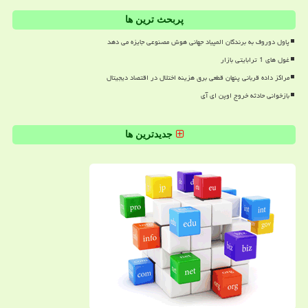
پربحث ترین ها
پاول دوروف به برندگان المپیاد جهانی هوش مصنوعی جایزه می دهد
غول های 1 ترابایتی بازار
مراکز داده قربانی پنهان قطعی برق هزینه اختلال در اقتصاد دیجیتال
بازخوانی حادثه خروج اوپن ای آی
جدیدترین ها