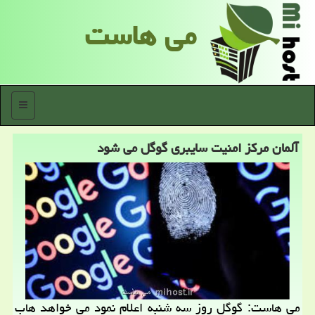
می هاست
منو
آلمان مركز امنیت سایبری گوگل می شود
می هاست: گوگل روز سه شنبه اعلام نمود می خواهد هاب