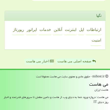
تگها
ارتباطات
اپل
اینترنت
آنلاین
خدمات
اپراتور
رپورتاژ
امنیت
صفحه اصلی می هاست
اخبار می هاست
mihost.ir - حقوق مادی و معنوی سایت می هاست محفوظ است
می هاست
هاست ارزان
می هاست: دروازه ورود شما به دنیای وب، از هاست و دامین مطمئن تا سرورهای قدرتمند و اخبار
روز دنیای IT