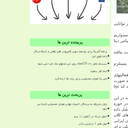
توانایی
یدواریم
اس دیتا
پربیننده ترین ها
برنامه آمریکا برای توسعه سوپر کامپیوتر های نظامی و شبکه مراکز
 نیافته
داده فوق امن
سیستم عامل macOS ۲۷ روی این مدلهای مک اجرا نمی شود
 مستلزم
شما نظر بدهید
الیتهای
علی بابا هوش مصنوعی برای ربات ها ارایه کرد
زه صورت
گیرد و باید در دو بخش سرمایه گذاری شود؛ بخشی شامل تكنیك و تكنولوژی ساخت hpc است و بخش دیگر كاربران و واسطه هایی هستند كه hpc
پربحث ترین ها
 در این
پاول دوروف به برندگان المپیاد جهانی هوش مصنوعی جایزه می
ر حوزه
دهد
یل داده
ای كلان
تحول بزرگ در آیفون ۱۸ پرو
ظران ایرانی
غول های 1 ترابایتی بازار
للی برای