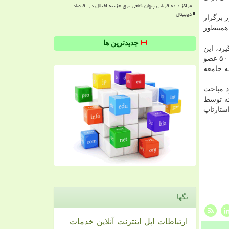
مراکز داده قربانی پنهان قطعی برق هزینه اختلال در اقتصاد
دیجیتال
 برگزار
همینطور
جدیدترین ها
د، این
در سال ۱۲۹۷ با اهداف تربیت معلم تأسیس شد؛ الان دانشگاهی جامع با ۱۶ دانشكده و ۱۰ موسسه و مركز پژوهشی، بیشتر از ۵۰۰ عضو
 جامعه
د مباحث
ه توسط
ستارتاپ
تگها
ارتباطات
اپل
اینترنت
آنلاین
خدمات