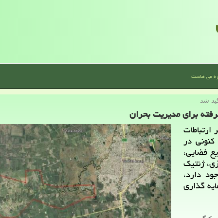
ره می هاست
ید شد
رفته برای مدیریت بحران
 ارتباطات
 كنونی در
یع فضایی،
زی، ژنتیك
ود دارد،
ایه گذاری