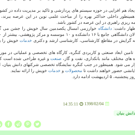
جاد هم افزایی در حوزه سیستم های پردازشی و تاكید بر مدیریت داده در كشور
همینطور داخلی حداكثر بهره را از مباحث علمی نوین در این عرصه ببرند، 
ه ریزی راهبری در این عرصه در كشور باشد.
ظهار داشت:
دانشگاه
خوارزمی امسال یكصدمین سال خویش را جشن می گیر
خدمات
خویش را به
مین ابعاد صنعتی و كاربردی كنگره، كارگاه های تخصصی و عملیاتی در مور
 های مختلف مانند بانكداری، نفت و گاز،
صنعت
و غیره طراحی شده است ك
گزار می شود. همینطور در جنب كنگره نمایشگاه تخصصی شركتهای دانش بنیان، ا
ایانشی حضور خواهند داشت تا
محصولات
و
خدمات
خویش را ارائه نمایند.
بهشت ادامه دارد.
1398/02/04
14:35:11
انش بنیان