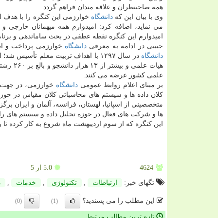
همه صاحبنظران و علاقه مندان فراهم گردد.
وی با بیان این كه
دانشگاه
خوارزمی این كنگره را با هدف ای
می نماید، اضافه كرد: امیدوارم همه میهمانان خارجی و 
امیدوارم این كنگره نقطه عطفی در بحث ساماندهی و برنام
حبیبی در ادامه به معرفی
دانشگاه
خوارزمی پرداخت و ا
دانشگاه
هیات علمی و بیشتر از ۱۳ هزار دانشجو و بالغ بر ۲۶۰ رشته گرایش در مقاطع كارشناسی، كارشناسی ارشد و دكتری
علمی كشور عرضه می كنند.
بر مبنای اعلام روابط عمومی
دانشگاه
خوارزمی، در جهت تا
كلان داده ها و سیستم های محاسباتی كلان مقیاس در حوزه
متخصصینی از اسپانیا، لهستان، فرانسه، آلمان و ایران بر
ها و شركت های فعال در حوزه تحلیل داده و سیستم های ر
این كنگره كه از سوم اردیبهشت ماه شروع به كار كرده تا روز پنجشنبه، ۵ اردی
4624
5.0
از 5
تگهای خبر:
ارتباطات
,
تكنولوژی
,
خدمات
,
د
این مطلب را می پسندید؟
(0)
(1)
تازه ترین مطالب مرتبط