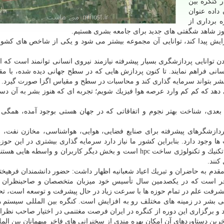
 كنگره بین
داده عنوان
ه برداری از
روز شاهد شگفتی های جدید برای جامعه بشری هستیم.
یش پیدا كند، توانایی آن مجموعه بیشتر می شود و یكی از شاخص های كشور 
 توانایی پردازشگری بسیار پیشرفته نیازمند نیروی انسانی توانمند است كه ام
انی فراهم نمایند. تا كنون پردازش هایی كه در سطح جهانی دیده شده، با مقی
ر بتواند سرمایه گذاری كند و محاسبات در سطح و مقیاس اگزا صورت گیرد.
ی دهد كه كم كم وارد عرصه هوا فیزیك شویم؛ تجربه ای كه هنوز بشر به آن دست
بعدی، شناخت بهتر نجوم و اتفاقاتی كه در جهان هستی بوجود آمده، همگی
پردازشگرهای پیشرفته برای صنایع فضایی، هوایی، هواشناسی، مخازن نفت، فع
ها وجود دارد. بنابراین كشور ما نیاز دارد سرمایه گذاری بیشتری در این حو
نند.
 به حاضران و تبریك اعیاد شعبانیه اظهار داشت: حضور دانشمندان فرهیخته
 است كه در یكصدمین سال تأسیس خود میزبان متخصصان و صاحبنظران د
یشرفت علم در تمام حوزه ها با سرعت زیاد در حال پیشرفت و توسعه است، تحل
دگی بشر در زمینه های مختلف رو به افزایش است. كنگره بین المللی سیستم ه
ی و تحلیل كلان داده ها سابقه ۲۶ ساله دارد و برگزاری این دوره از كنگره در ایران فرصت مغتنمی در اختیار صاحب ن
آخرین دستاوردهای آن امكان بهره مندی از سخنرانی های فاخر میهمانان بین الم