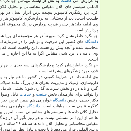
به گزارش می
هاست
به نقل از ایسنا،
مهندس جهانگرد در
المللی سیستم های كلان مقیاس محاسباتی و تحلیل كلان 
كرد: پردازشگری كامپیوتر پیچیده ترین ابزار انسان در بهر
طبیعت است، بعد از دستیابی به پردازشگری كامپیوتر هر 
وی ادامه داد: هر چقدر قدرت پردازش در یك مجموعه افزا
پردازش است.
جهانگرد خاطرنشان كرد: طببیعتأ در هر مجموعه ای برپا شدن
دانشگاه
های كشور این ظرفیت و توانایی را در سرمایه انس
محاسبه شده و آنچه پیش رو هست، این واقعیت است كه بش
وی ادامه داد: برپا شدن مقیاس اگزا به ما این اجازه را م
است.
جهانگرد خاطرنشان كرد: پردازشگرهای سه بعدی یا چهار 
قدرت پردازشگرهای پیشرفته است.
وی ادامه داد: در شرایط كنونی در كشور ما هم نیاز به 
داروسازی، ژنتیك و مدیریت بحران های بزرگ مانند سیلاب 
را بتوانند برای نیازمندان بخش
صنعت
و
خدمات
قابل وصول ك
دكتر حبیبی، رئیس
دانشگاه
خوارزمی هم ضمن عرض خیر مقدم
كنگره علمی سبب مباهات است.
دانشگاه
خوارزمی مفتخر
تحلیل كلان داده ها و سیستم های محاسباتی است. امروز پ
ها هم از این امر مستثنی نیست و هر روز تأثیر آن در زن
مقیاس محاسبات
و بین المللی قرار می دهد تا با بحث و تبادل نظر پیرامون 