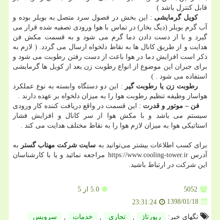
قابل کنترل باشد )
کویل گرمایشی
: این بخش در فصول سرد متصل به بویلر بوده و
آب گرم بویلر (دیگ بخار) در تماس با هوا ورودی تصفیه شده قرار می
گیرد و با از دست دادن دما گرم می شود و به قسمت مکش فن
هدایت و از طریق کانال ها به نقاط دلخواه ارسال می گردد. ( لازم به
ذکر است افزایش دما در هوا باعث از دست رفتن رطوبت می شود و
برای جبران این موضوع از انواع رطوبت زن بعد از کویل ها گرمایشی
استفاده می شود . )
رطوبت زن یا رطوبت گیر
: این دو دستگاه وابسته به نوع عملکرد
هواساز وظیفه تنظیم رطوبت هوا را به میزان دلخواه بر عهده دارند .
فن – موتور و قدرت
: این قسمت در واقع دریافت کننده کار ورودی
سیستم می باشد و با مکش هوا از سر کانال و افزایش فشار
استاتیکی هوا به میزان لازم هوا را به نقاط مختلف هدایت می کند .
برای کسب اطلاعات بیشتر می‌توانید به
سایت شرکت مهتاب گستر
به
آدرس https://www.cooling-tower.ir مراجعه نمائید و یا با کارشناسان
این شرکت در ارتباط باشید.
5052
5.0
از 5
1398/01/18
23:31:24
تگهای خبر:
رپورتاژ
,
تجاری
,
خدمات
,
سرویس