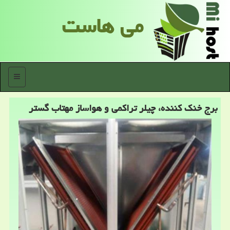
می هاست
منو
برج خنك كننده، چیلر تراكمی و هواساز مهتاب گستر