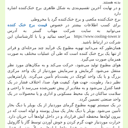
بدنه هستند.
و در نهایت آخرین تقسیم‌بندی به شکل ظاهری برج خنک‌کننده اشاره
دارد
برج خنک‌کننده مکعبی و برج خنک‌کننده گرد یا مخروطی
برای کسب اطلاعات بیشتر در خصوص
قیمت برج خنک کننده
می‌توانید به سایت شرکت مهتاب گستر به آدرس
https://www.cooling-tower.ir مراجعه نمائید و یا با کارشناسان این
شرکت در ارتباط باشید.
همان‌طور که می‌دانید تهویه مطبوع یک فرآیند چند مرحله‌ای و فراتر
از تنها یک برج خنک کننده است که طی آن عملیات مختلف به صورت
همزمان صورت می‌گیرد.
هوای مطبوع تولید می‌شود، حرکت می‌کند و به مکان‌های مورد نظر
منتقل می‌شود. گرمایش و سرمایش موردنیاز از یک واحد مرکزی
بزرگ و یا یک واحد کوچک در پشت‌بام تأمین می‌گردد. پارامترهایی
نظیر دما، رطوبت، جهت هوا، کیفیت هوا، صدا، اختلاف فشار در یک
فضا کنترل می‌شود و به مقادیر از پیش تعیین‌شده می‌رسد تا راحتی و
سلامت ساکنان در یک محیط مسکونی و اداری و یا محصولات در یک
واحد صنعتی تضمین گردد.
در یک سیستم تهویه مطبوع گرمای موردنیاز از یک بویلر یا دیگ بخار
تأمین می‌شود. بویلر یا دیگ بخار یک مبدل پوسته و لوله است که در
بیرون لوله‌ها محفظه آتش قرارداد و در داخل لوله‌ها آب جریان دارد.
حرارت موردنیاز جهت گرم کردن و جوش آوردن توسط گاز یا گازوئیل
یا مازوت تأمین می‌شود. فشار داخل لوله‌ها معمولاً بیشتر از فشار