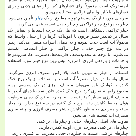
اتمسفریک است. معمولاً برای فشارهای کم از لوله‌های چدنی و برای
فشارهای بالا از لوله‌های فولادی استفاده می‌شود.
سرمای مورد نیاز یک سیستم تهویه مطبوع از یک
چیلر
تأمین می‌شود.
چیلر به دو نوع چیلر تراکمی و چیلر جذبی تقسیم بندی می گردد.
چیلر تراکمی دستگاهی است که طی یک چرخه انبساط و انقباض یک
سیال تراکم‌پذیر نظیر فریون یا آمونیاک، گرما را از سیال واسط که
معمولاً آب است جذب نموده و به فضای اطراف منتقل می‌کند. چیلر
در سه نوع چیلر جذبی، چیلر تراکمی و چیلر انبساطی تقسیم
می‌شوند. با توجه به محدودیت‌ها، ظرفیت‌ها، دسترسی‌ها، سرویس‌ها
و خدمات و بازدهی انرژی، امروزه بیش‌ترین نوع چیلر مورد استفاده
می‌باشد.
استفاده از چیلر به تنهایی باعث بالا رفتن مصرف انرژی می‌گردد.
سیال واسط در چیلر معمولاً آب است. با استفاده از یک برج خنک
کننده یا کولینگ تاور می‌توان مصرف انرژی در یک سیستم تهویه
مطبوع را بهینه سازی کرد. برج خنک کننده قادر است تا دمای آب را با
مصرف انرژی بسیار کمتر نسبت به چیلر، به نزدیک دمای مرطوب
هوای محیط کاهش دهد. برج خنک کننده در سه نوع مدار باز، مدار
بسته و هیبریدی به منظور کاهش بیشتر مصرف انرژی و بهینه سازی
مصرف آب تقسیم بندی می‌شود.
تفاوت های اصلی چیلرهای جذبی و چیلر های تراکمی
چیلر های تراکمی مصرف انرژی اولیه کمتری دارند.
چیلرهای تراکمی نسبت به چیلرهای جذبی مصرف آب کمتری دارند.