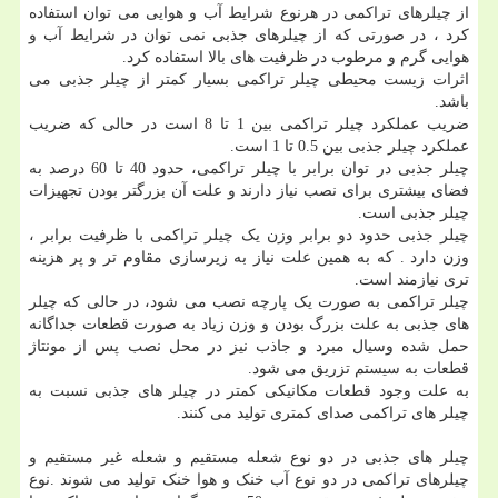
از چیلرهای تراکمی در هرنوع شرایط آب و هوایی می توان استفاده
کرد ، در صورتی که از چیلرهای جذبی نمی توان در شرایط آب و
هوایی گرم و مرطوب در ظرفیت های بالا استفاده کرد.
اثرات زیست محیطی چیلر تراکمی بسیار کمتر از چیلر جذبی می
باشد.
ضریب عملکرد چیلر تراکمی بین 1 تا 8 است در حالی که ضریب
عملکرد چیلر جذبی بین 0.5 تا 1 است.
چیلر جذبی در توان برابر با چیلر تراکمی، حدود 40 تا 60 درصد به
فضای بیشتری برای نصب نیاز دارند و علت آن بزرگتر بودن تجهیزات
چیلر جذبی است.
چیلر جذبی حدود دو برابر وزن یک چیلر تراکمی با ظرفیت برابر ،
وزن دارد . که به همین علت نیاز به زیرسازی مقاوم تر و پر هزینه
تری نیازمند است.
چیلر تراکمی به صورت یک پارچه نصب می شود، در حالی که چیلر
های جذبی به علت بزرگ بودن و وزن زیاد به صورت قطعات جداگانه
حمل شده وسیال مبرد و جاذب نیز در محل نصب پس از مونتاژ
قطعات به سیستم تزریق می شود.
به علت وجود قطعات مکانیکی کمتر در چیلر های جذبی نسبت به
چیلر های تراکمی صدای کمتری تولید می کنند.
چیلر های جذبی در دو نوع شعله مستقیم و شعله غیر مستقیم و
چیلرهای تراکمی در دو نوع آب خنک و هوا خنک تولید می شوند .نوع