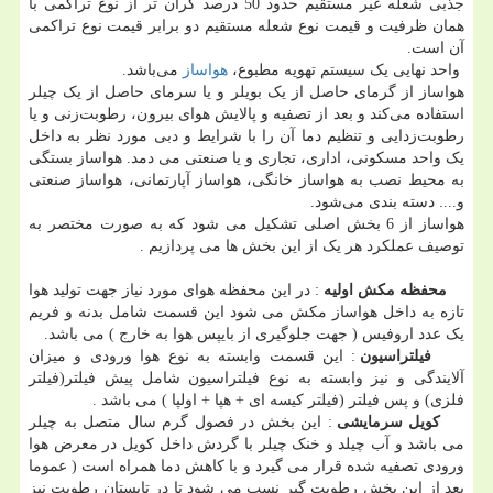
جذبی شعله غیر مستقیم حدود 50 درصد گران تر از نوع تراکمی با
همان ظرفیت و قیمت نوع شعله مستقیم دو برابر قیمت نوع تراکمی
آن است.
واحد نهایی یک سیستم تهویه مطبوع،
هواساز
می‌باشد.
هواساز از گرمای حاصل از یک بویلر و یا سرمای حاصل از یک چیلر
استفاده می‌کند و بعد از تصفیه و پالایش هوای بیرون، رطوبت‌زنی و یا
رطوبت‌زدایی و تنظیم دما آن را با شرایط و دبی مورد نظر به داخل
یک واحد مسکونی، اداری، تجاری و یا صنعتی می دمد. هواساز بستگی
به محیط نصب به هواساز خانگی، هواساز آپارتمانی، هواساز صنعتی
و.... دسته بندی می‌شود.
هواساز از 6 بخش اصلی تشکیل می شود که به صورت مختصر به
توصیف عملکرد هر یک از این بخش ها می پردازیم .
محفظه مکش اولیه
: در این محفظه هوای مورد نیاز جهت تولید هوا
تازه به داخل هواساز مکش می شود این قسمت شامل بدنه و فریم
یک عدد اروفیس ( جهت جلوگیری از بایپس هوا به خارج ) می باشد.
فیلتراسیون
: این قسمت وابسته به نوع هوا ورودی و میزان
آلایندگی و نیز وابسته به نوع فیلتراسیون شامل پیش فیلتر(فیلتر
فلزی) و پس فیلتر (فیلتر کیسه ای + هپا + اولپا ) می باشد .
کویل سرمایشی
: این بخش در فصول گرم سال متصل به چیلر
می باشد و آب چیلد و خنک چیلر با گردش داخل کویل در معرض هوا
ورودی تصفیه شده قرار می گیرد و با کاهش دما همراه است ( عموما
بعد از این بخش رطوبت گیر نسب می شود تا در تابستان رطوبت نیز