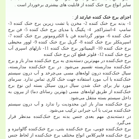
سایر انواع برج خنک کننده از قابلیت های بیشتری برخوردار است .
اجزای برج خنک کننده عبارتند از
:
1- بدنه برج خنک کننده 2- مخزن یا تشت زیرین برج خنک کننده 3-
سامپ 4-استراکچر 4- پکینگ یا مدیای برج خنک کننده 5- فن برج
خنک کننده 6- موتور گرداننده فن یا الکتروموتور برج خنک کننده 7-
اسپرینکلر برج خنک کننده 8- گریل برج خنک کننده 9- لوور محیطی
برج خنک کننده 10- الیمیناتور برج خنک کننده 11- نازلهای اسپری آب
برج خنک کننده 12- فلوتر قطع کن برج خنک کننده
برج خنک‌کننده در مهم‌ترین دسته‌بندی به برج خنک‌کننده مدار باز و برج
خنک‌کننده مداربسته تقسیم می‌شود. در برج خنک‌کننده مداربسته،
سیال خنک‌کننده درون لوله‌های مسی می‌چرخد و آب درون سیستم
خنک‌کننده با آب مورد استفاده جهت خنک کاری تماس ندارد. سرمای
مورد نیاز برای خنک شدن سیال درون سیکل بسته این نوع برج
خنک‌کننده از طریق لوله‌های مسی (بهترین رسانای دما) از بیرون به
داخل سیستم بسته منتقل می‌شود.
برج خنک‌کننده مدار باز این محدودیت را ندارد و آب درون سیستم
خنک‌کننده مرتب با آب جبرانی ترکیب می‌شود.
در دسته‌بندی مهم بعدی جنس بدنه برج خنک‌کننده مدنظر قرار
می‌گیرد.
برج خنک‌کننده چوبی، برج خنک‌کننده بتنی، برج خنک‌کننده گالوانیزه و
برج خنک‌کننده فایبرکلاس انواع مختلف برج خنک‌کننده از لحاظ جنس