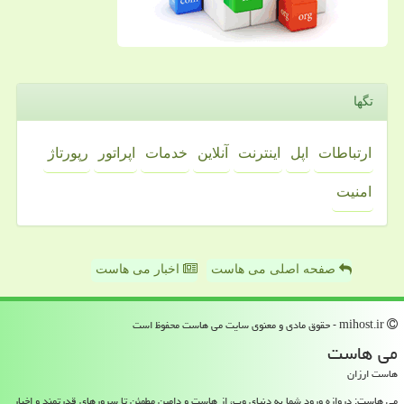
تگها
ارتباطات
اپل
اینترنت
آنلاین
خدمات
اپراتور
رپورتاژ
امنیت
صفحه اصلی می هاست
اخبار می هاست
mihost.ir - حقوق مادی و معنوی سایت می هاست محفوظ است
می هاست
هاست ارزان
می هاست: دروازه ورود شما به دنیای وب، از هاست و دامین مطمئن تا سرورهای قدرتمند و اخبار