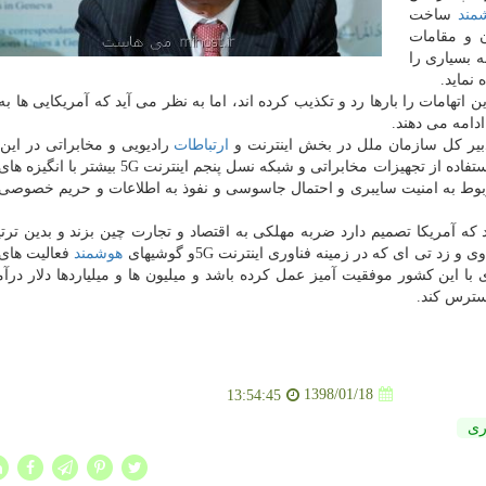
مند
ساخت
 و مقامات
 بسیاری را
 نماید.
تهامات را بارها رد و تكذیب كرده اند، اما به نظر می آید كه آمریكایی ها 
دامه می دهند.
ارتباطات
رادیویی و مخابراتی در ا
و استفاده از تجهیزات مخابراتی و شبكه نسل پنجم اینترنت 5G 
بوط به امنیت سایبری و احتمال جاسوسی و نفوذ به اطلاعات و حریم خصوصی 
ه آمریكا تصمیم دارد ضربه مهلكی به اقتصاد و تجارت چین بزند و بدین ترتیب
ی ای كه در زمینه فناوری اینترنت 5Gو گوشیهای
هوشمند
فعالیت های
 با این كشور موفقیت آمیز عمل كرده باشد و میلیون ها و میلیاردها دلار درآم
سترس كند.
1398/01/18
13:54:45
ری