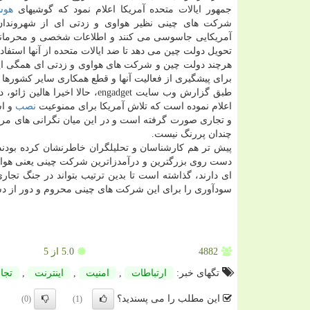
جمهور ایالات متحده آمریكا اعلام نمود كه گوشیهای
هوش
شركت های چینی نظیر هواوی و زدتی ای از شهروندان
آمریكایی جاسوسی می كنند و اطلاعات شخصی و محرمانه
تحویل دولت چین می دهد تا ضد ایالات متحده از آنها استفاده
هرچند دولت چین و شركت های هواوی و زدتی ای همگی این ا
برای پیشگیری از فعالیت آنها و قطع همكاری سایر كشورها ا
طبق گزارش وب سایت engadget، حالا اخیرا هالین ژائو، دبیر كل سازمان ملل در بخش اینترنت و
اعلام نموده است كه تلاش آمریكا برای ممنوعیت
نصب
و تجاری صورت گرفته است و در این میان نگرانی های مر
چندان پررنگ نیست.
پیش تر هم كارشناسان و تحلیلگران خاطرنشان كرده بودند ك
دست روی بزرگترین و درآمدزاترین شركت چینی یعنی هواوی و زد ت
ای دارند، گذاشته است تا بدین ترتیب بتواند در جنگ تجاری
سودآوری را برای این شركت های چینی محروم و دور از د
4882
5.0
از 5
تگهای خبر:
ارتباطات
,
امنیت
,
اینترنت
,
تجا
این مطلب را می پسندید؟
(0)
(1)