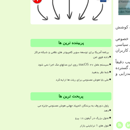
به كوشش
ین خصوص
پربیننده ترین ها
بیشتر با انگیزه های سیاسی
كاربران
برنامه آمریکا برای توسعه سوپر کامپیوتر های نظامی و شبکه مراکز
داده فوق امن
 دقیقاً
سیستم عامل macOS ۲۷ روی این مدلهای مک اجرا نمی شود
 گسترده
شما نظر بدهید
دزایی و
علی بابا هوش مصنوعی برای ربات ها ارایه کرد
پربحث ترین ها
پاول دوروف به برندگان المپیاد جهانی هوش مصنوعی جایزه می
دهد
تحول بزرگ در آیفون ۱۸ پرو
غول های 1 ترابایتی بازار