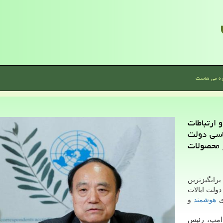
ره می هاست
 ارتباطات
یاسی دولت
ز محصولات
رانگیزترین
 تلاش دولت ایالات
ای
هوشمند
و
رامپ، رئیس