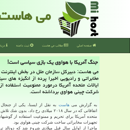
می هاست
صفحه اصلی
مطالب می هاست
ثبت دامنه
دربا
جنگ آمریكا با هواوی یك بازی سیاسی است!
می هاست: دبیركل سازمان ملل در بخش اینترنت و
مخابراتی و رادیویی اخیرا پرده از انگیزه های س
ایالات متحده آمریكا درمورد ممنوعیت استفاده ا
شركت چینی هواوی برداشته است.
به گزارش می
هاست
به نقل از ایسنا، یكی از جنجال ب
اتفاقاتی كه در سال ۲۰۱۸ میلادی رخ داد، بدون شك
متحده آمریكا برای تحریم و ممنوعیت استفاده از گوشیه
تجهیزات مخابراتی ساخت شركت چینی هواوی بود.
ماجرا از اوایل سال قبل میلادی شروع شد كه دونالد ت