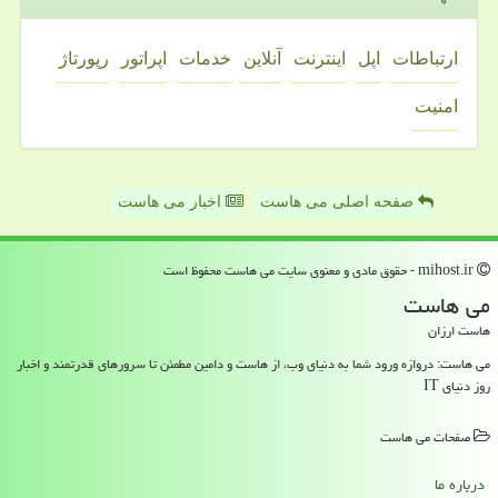
ارتباطات
اپل
اینترنت
آنلاین
خدمات
اپراتور
رپورتاژ
امنیت
صفحه اصلی می هاست
اخبار می هاست
mihost.ir - حقوق مادی و معنوی سایت می هاست محفوظ است
می هاست
هاست ارزان
می هاست: دروازه ورود شما به دنیای وب، از هاست و دامین مطمئن تا سرورهای قدرتمند و اخبار
روز دنیای IT
صفحات می هاست
درباره ما