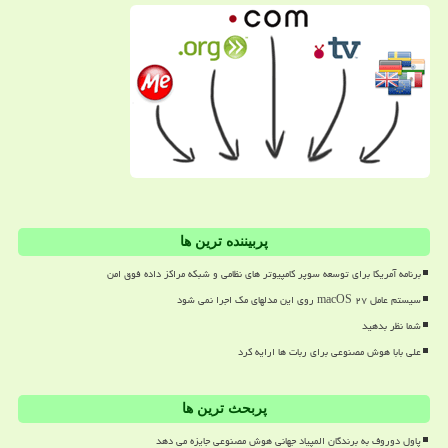
پربیننده ترین ها
برنامه آمریکا برای توسعه سوپر کامپیوتر های نظامی و شبکه مراکز داده فوق امن
سیستم عامل macOS ۲۷ روی این مدلهای مک اجرا نمی شود
شما نظر بدهید
علی بابا هوش مصنوعی برای ربات ها ارایه کرد
پربحث ترین ها
پاول دوروف به برندگان المپیاد جهانی هوش مصنوعی جایزه می دهد