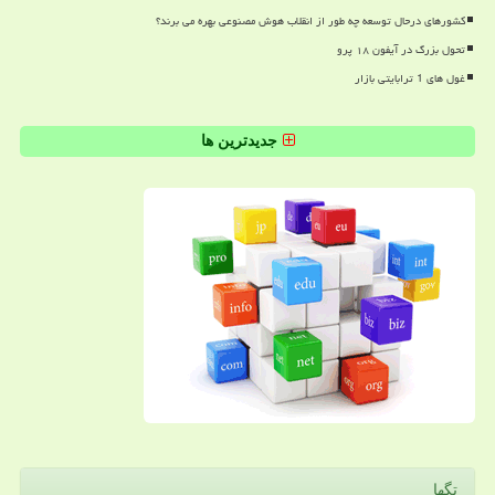
کشورهای درحال توسعه چه طور از انقلاب هوش مصنوعی بهره می برند؟
تحول بزرگ در آیفون ۱۸ پرو
غول های 1 ترابایتی بازار
جدیدترین ها
تگها