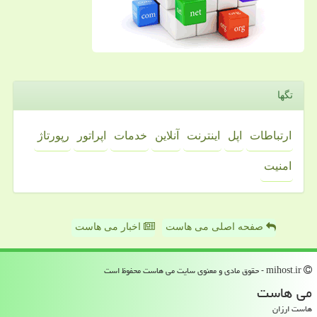
تگها
ارتباطات
اپل
اینترنت
آنلاین
خدمات
اپراتور
رپورتاژ
امنیت
صفحه اصلی می هاست
اخبار می هاست
mihost.ir - حقوق مادی و معنوی سایت می هاست محفوظ است
می هاست
هاست ارزان