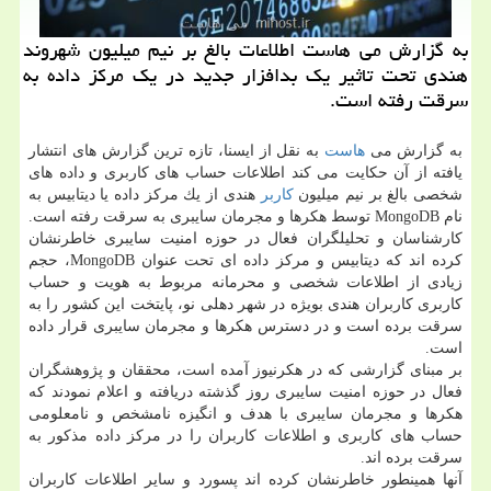
به گزارش می هاست اطلاعات بالغ بر نیم میلیون شهروند
هندی تحت تاثیر یك بدافزار جدید در یك مركز داده به
سرقت رفته است.
به گزارش می
هاست
به نقل از ایسنا، تازه ترین گزارش های انتشار
یافته از آن حكایت می كند اطلاعات حساب های كاربری و داده های
شخصی بالغ بر نیم میلیون
كاربر
هندی از یك مركز داده یا دیتابیس به
نام MongoDB توسط هكرها و مجرمان سایبری به سرقت رفته است.
كارشناسان و تحلیلگران فعال در حوزه امنیت سایبری خاطرنشان
كرده اند كه دیتابیس و مركز داده ای تحت عنوان MongoDB، حجم
زیادی از اطلاعات شخصی و محرمانه مربوط به هویت و حساب
كاربری كاربران هندی بویژه در شهر دهلی نو، پایتخت این كشور را به
سرقت برده است و در دسترس هكرها و مجرمان سایبری قرار داده
است.
بر مبنای گزارشی كه در هكرنیوز آمده است، محققان و پژوهشگران
فعال در حوزه امنیت سایبری روز گذشته دریافته و اعلام نمودند كه
هكرها و مجرمان سایبری با هدف و انگیزه نامشخص و نامعلومی
حساب های كاربری و اطلاعات كاربران را در مركز داده مذكور به
سرقت برده اند.
آنها همینطور خاطرنشان كرده اند پسورد و سایر اطلاعات كاربران