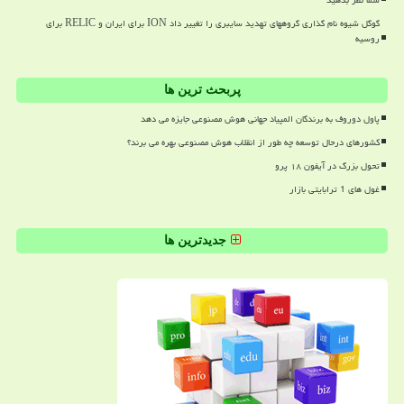
شما نظر بدهید
گوگل شیوه نام گذاری گروههای تهدید سایبری را تغییر داد ION برای ایران و RELIC برای
روسیه
پربحث ترین ها
پاول دوروف به برندگان المپیاد جهانی هوش مصنوعی جایزه می دهد
کشورهای درحال توسعه چه طور از انقلاب هوش مصنوعی بهره می برند؟
تحول بزرگ در آیفون ۱۸ پرو
غول های 1 ترابایتی بازار
جدیدترین ها