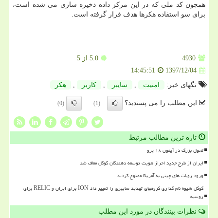
همچون كد ملی كه در این مركز داده ذخیره سازی می شده است،
برای سو استفاده هكرها هدف قرار گرفته است.
4930
5.0
از 5
1397/12/04
14:45:51
تگهای خبر:
امنیت
,
سایبر
,
كاربر
,
هكر
این مطلب را می پسندید؟
(0)
(1)
تازه ترین مطالب مرتبط
تحول بزرگ در آیفون ۱۸ پرو
ایران از طرح جدید احراز هویت توسعه دهندگان گوگل معاف شد
ورود روبات های چینی به آمریکا ممنوع گردید
گوگل شیوه نام گذاری گروههای تهدید سایبری را تغییر داد ION برای ایران و RELIC برای
روسیه
نظرات بینندگان در مورد این مطلب