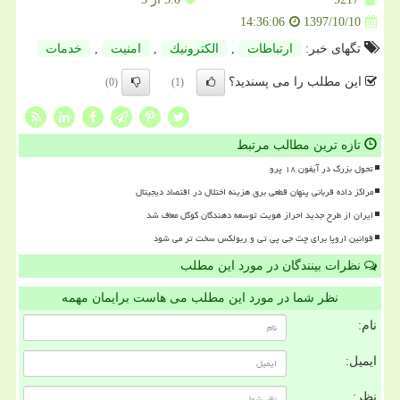
1397/10/10
14:36:06
تگهای خبر:
ارتباطات
,
الكترونیك
,
امنیت
,
خدمات
این مطلب را می پسندید؟
(0)
(1)
تازه ترین مطالب مرتبط
تحول بزرگ در آیفون ۱۸ پرو
مراکز داده قربانی پنهان قطعی برق هزینه اختلال در اقتصاد دیجیتال
ایران از طرح جدید احراز هویت توسعه دهندگان گوگل معاف شد
قوانین اروپا برای چت جی پی تی و ربولکس سخت تر می شود
نظرات بینندگان در مورد این مطلب
نظر شما در مورد این مطلب می هاست برایمان مهمه
نام:
ایمیل:
نظر: