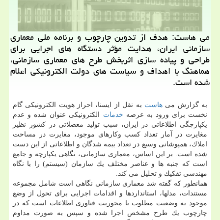
می هاست: هدف از تدوین چارچوب و برنامه ملی معماری
سازمانی ایران، هدایت مؤثر دستگاه های اجرایی برای
طراحی و پیاده سازی اثربخش طرح های معماری سازمانی،
هماهنگ با اهداف و سیاست های دولت الكترونیكی اعلام
شده است.
به گزارش می
هاست
به نقل از ایسنا، احراز هویت الكترونیكی گام
نخست برای ورود به عرصه
خدمات
الكترونیكی عنوان شده و عدم
یكپارچگی اطلاعاتی در ایران، سبب تولید معضلاتی در كشور نظیر
مغایرت در آمار تعداد كسب وكارهای موجود، مغایرت در مساحت
املاك، همپوشانی وسیع در تعداد بیمه شدگان و اطلاعاتی از این دست
شده است. بر این اساس، معماری سازمانی، نگاهی یكپارچه و جامع
است كه جنبه ها و عناصر مختلف یك سازمان (سیستم) را با نگاه
مهندسی تفكیك و تحلیل می كند.
همانطور كه گفته شد معماری سازمانی نگاهی است شامل مجموعه
مستندات، مدلها، استانداردها و اقدامات اجرایی برای تحول از وضع
موجود به وضعیت مطلوب با محوریت فناوری اطلاعات است كه در
چارچوب یك طرح مشخص اجرا شده و سپس به صورت مداوم