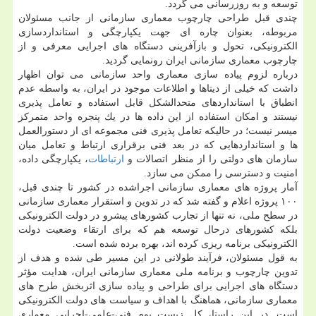
توسعه و به روزرسانی می گردد.
چندی قبل طراحی چارچوب معماری سازمانی از جانب مسئولان
مربوطه، بعنوان چاره ای جهت یكپارچگی و استانداردسازی
الكترونیكی، تحول و بازآفرینی دستگاه های اجرایی معرفی و از
چارچوب معماری سازمانی ایران رونمایی گردید.
درباره لزوم پیاده سازی معماری واحد سازمانی می توان اظهار
داشت كه خیلی از دیتاها و اطلاعات موجود در ایران، به واسطه عدم
انطباق با استانداردهای متحدالشكل قابل استفاده و تعامل پذیری
نیستند و امكان استفاده از این داده ها در یك پنجره واحد متمركز
میسر نیست؛ در حالیكه تعامل پذیری فنی مجموعه ای از دستورالعمل
ها و استانداردهایی كه در بعد فنی برقراری ارتباط و تعامل میان
سازمان های دولتی را از منظر اتصالات و
ارتباطات
، یكپارچگی داده،
امنیت و دسترسی را ممكن می سازد.
آمار پروژه های معماری سازمانی اجراشده در كشور تا چندی قبل،
۱۰۰ پروژه اعلام و گفته شد كه در تدوین و استقرار معماری سازمانی
در سطح ملی، نه تنها از تجارب كشورهای پیشرو در دولت الكترونیكی
بلكه كشورهای درحال توسعه هم كه برای ارتقاء وضعیت دولت
الكترونیكی برنامه ریزی كرده اند، بهره برده شده است.
به قول مسئولان، فرآیند طولانی در این مسیر طی شده و هدف از
تدوین چارچوب و برنامه ملی معماری سازمانی ایران، هدایت مؤثر
دستگاه های اجرایی برای طراحی و پیاده سازی اثربخش طرح های
معماری سازمانی، هماهنگ با اهداف و سیاست های دولت الكترونیكی
است. در این راستا، كل زیست بوم فنی-علمی-اجرایی معماری