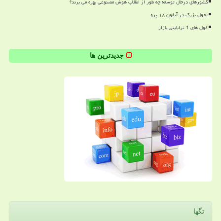
کشورهای درحال توسعه چه طور از انقلاب هوش مصنوعی بهره می برند؟
تحول بزرگ در آیفون ۱۸ پرو
غول های 1 ترابایتی بازار
جدیدترین ها
تگها