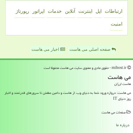
ارتباطات
اپل
اینترنت
آنلاین
خدمات
اپراتور
رپورتاژ
امنیت
صفحه اصلی می هاست
اخبار می هاست
mihost.ir - حقوق مادی و معنوی سایت می هاست محفوظ است
می هاست
هاست ارزان
می هاست: دروازه ورود شما به دنیای وب، از هاست و دامین مطمئن تا سرورهای قدرتمند و اخبار
روز دنیای IT
صفحات می هاست
درباره ما