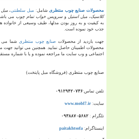
محصولات صنایع چوب منتظری
شامل:
مبل سلطنتی
،
مبل 
کلاسیک
،
مبل استیل
و
سرویس خواب تمام چوب
می باشد 
به کیفیت و به روز بودن مدلها، طیف وسیعی از خانواده ها
جذب خود نموده است.
جهت بازدید از محصولات
صنایع چوب منتظری
شما می تو
محصولات اطمینان حاصل نمایید. همچنین می توانید جهت مش
اجتماعی و وب سایت ما مراجعه نموده و یا با شماره مست
صنایع چوب منتظری (فروشگاه مبل پایتخت)
تلفن تماس:
۰۹۱۲۹۴۲۰۷۳۶
سایت:
www.mobl7.ir
تلگرام :
۰۹۳۸۸۷۰۵۶۸۲
اینستاگرام:
paitakhtsofa