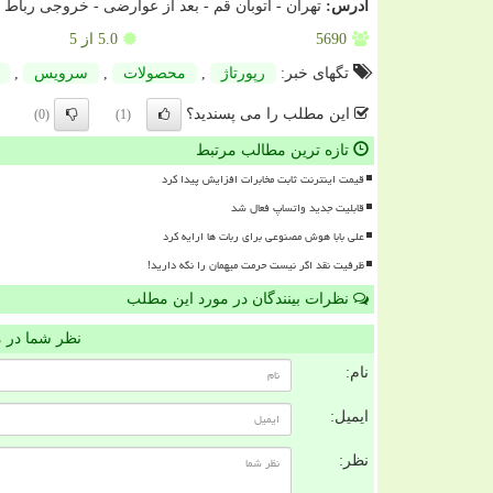
آدرس:
تهران - اتوبان قم - بعد از عوارضی - خروجی رباط 
5690
5.0
از 5
تگهای خبر:
رپورتاژ
,
محصولات
,
سرویس
,
این مطلب را می پسندید؟
(0)
(1)
تازه ترین مطالب مرتبط
قیمت اینترنت ثابت مخابرات افزایش پیدا کرد
قابلیت جدید واتساپ فعال شد
علی بابا هوش مصنوعی برای ربات ها ارایه کرد
ظرفیت نقد اگر نیست حرمت میهمان را نگه دارید!
نظرات بینندگان در مورد این مطلب
نظر شما در 
نام:
ایمیل:
نظر: