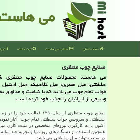
می هاست
صفحه اصلی
مطالب می هاست
ثبت دامنه
دربا
صنایع چوب منتظری
می هاست: محصولات صنایع چوب منتظری ش
سلطنتی، مبل مصری، مبل كلاسیك، مبل استیل
خواب تمام چوب می باشد كه با كیفیت و مدلهای به
وسیعی از ایرانیان را جذب خود كرده است.
صنایع چوب منتظری از سال١٣٩٠ فعالیت خود ر
سلطنتی و سرویس خواب سلطنتی تمام چوب آغاز نموده
اکنون با به کارگیری نیروهای متخصص در منبت کاری مب
همچنین استفاده از دستگاه های روز دنیا و تجربه چند ساله ت
در صنعت تولید مبل سلطنتی می باشد.