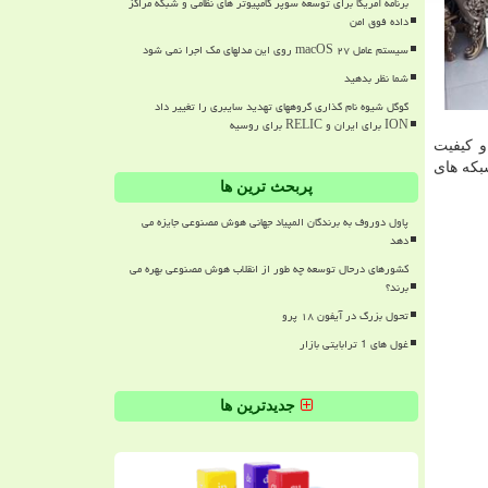
برنامه آمریکا برای توسعه سوپر کامپیوتر های نظامی و شبکه مراکز
داده فوق امن
سیستم عامل macOS ۲۷ روی این مدلهای مک اجرا نمی شود
شما نظر بدهید
گوگل شیوه نام گذاری گروههای تهدید سایبری را تغییر داد
ION برای ایران و RELIC برای روسیه
و کیفیت
بکه های
پربحث ترین ها
پاول دوروف به برندگان المپیاد جهانی هوش مصنوعی جایزه می
دهد
کشورهای درحال توسعه چه طور از انقلاب هوش مصنوعی بهره می
برند؟
تحول بزرگ در آیفون ۱۸ پرو
غول های 1 ترابایتی بازار
جدیدترین ها