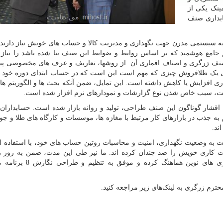
ینک یکی از
ابداری صنف
به سیستمی مدرن جهت نگهداری و مدیریت کالا و حساب های خویش نیاز دارند؛ 
ع هوشمند که بر اساس روابط و ضوابط این صنف بنا شده باشد را نیاز 
نف زرگری و اصناف اقماری آن از روشها، تعاریف و عرف های مخصوصی پ
رای یک طلافروش چیزی که مهم است این است که در حساب ابتدای دوره خود 
ری افزایش یا کاهش داشته است. این تمایل، ضمن آنکه بحث ها و الگوریتم های
ست، سبب خاص شذن نوع گزارشات و نمودارهای نرم افزار شده است.
مرتبط با اقشار گوناگون این صنف طراحی، تولید و روانه بازار شده است. حسابداران 
 به جذب در بازارهای کار مرتبط با مغازه ها، موسسات و کارگاه های طلا و جو
ند.
به وضعیت نگهداری، امنیت و محاسبات روتین حساب های خود، با استفاده از 
ت کاری خویش را صد چندان کرده اند. ما نیز طی این مدت، ضمن به روز 
مستحکم سازی ساختار برنامه، خود را با پیشرفت فناوری های نوین 
حترم زرگری به لینک‌های زیر مراجعه کنید.