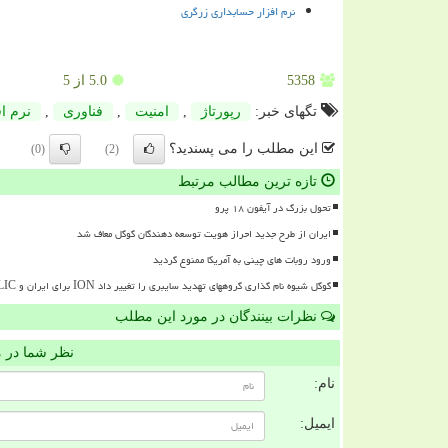
نرم افزار حسابداری زرگری
5358
5.0
از 5
تگهای خبر:
رپورتاژ
,
امنیت
,
فناوری
,
نرم اف
این مطلب را می پسندید؟
(0)
(2)
تازه ترین مطالب مرتبط
تحول بزرگ در آیفون ۱۸ پرو
ایران از طرح جدید احراز هویت توسعه دهندگان گوگل معاف شد
ورود روبات های چینی به آمریکا ممنوع گردید
گوگل شیوه نام گذاری گروههای تهدید سایبری را تغییر داد ION برای ایران و RELIC برای روسیه
نظرات بینندگان در مورد این مطلب
نظر شما در 
نام:
ایمیل: