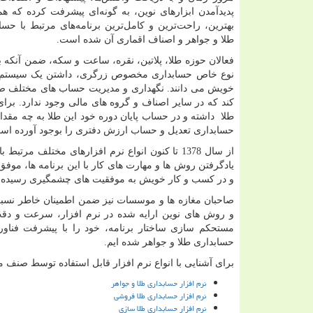
پدیدآمدن ابزارهای نوین، به گونه‌ای پیشرفت کرده که هم
بهترین، راحت‌ترین و کامل‌ترین برنامه‌های مرتبط با حس
طلا و جواهر و اصناف اقماری آن شده است.
فعالان حوزه طلا، پلاتین، نقره، ساعت و سکه، ضمن آنکه 
نوع خاص حسابداری مخصوص زرگری، داشتن یک سیستم جام
خویش می دانند. نگهداری و مدیریت حساب های مختلف ص
کند که در سایر اصناف و گروه های مالی وجود ندارد. ب
طلا داشته و در حساب پایان دوره خود این طلا به چه مقدا
حسابداری تعدیل و حساب ارزش دفتری را بوجود آورده ا
از سال 1378 تا کنون انواع نرم افزارهای مختلف 
یادگرفتن روش ها و مهارت های کار با این برنامه ها، موفق
و در کسب و کار خویش به موفقیت های چشمگیری رسیده ا
صاحبان مغازه ها و موسسات نیز ضمن اطمینان خاطر نسبت 
و روش های نوین ارایه شده در نرم افزار، سرعت و دق
حسابداری طلا و جواهر شده ایم.
برای آشنایی با انواع نرم افزار قابل استفاده توسط صنف م
نرم افزار حسابداری طلا و جواهر
نرم افزار حسابداری طلا فروشی
نرم افزار حسابداری طلا سازی