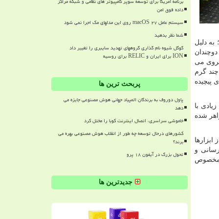
برنامه آمریکا برای توسعه سوپر کامپیوتر های نظامی و شبکه مراکز
داده فوق امن
سیستم عامل macOS ۲۷ روی این مدلهای مک اجرا نمی شود
شما نظر بدهید
به دلیل
گوگل شیوه نام گذاری گروههای تهدید سایبری را تغییر داد
دوچندان
ION برای ایران و RELIC برای روسیه
یروی می
چند گرم
 پیچیده
پربحث ترین ها
پاول دوروف به برندگان المپیاد جهانی هوش مصنوعی جایزه می
زیادی با
دهد
اهر شده
خاموشی سراسری، اتصال اینترنت کوبا را مختل کرد
کشورهای درحال توسعه چه طور از انقلاب هوش مصنوعی بهره می
ابزارها
برند؟
رسانی و
تحول بزرگ در آیفون ۱۸ پرو
هماهنگ کرده و موفق به تنظیم و طراحی نگارش 8 برنامه مخصوص
جدیدترین ها