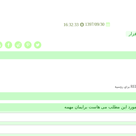
1397/09/30
16:32:33
زار
مورد این مطلب می هاست برایمان مهمه