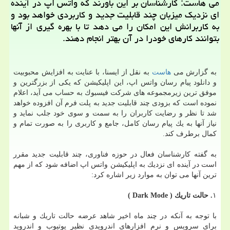
می هاست: كارشناسان بر این باورند كه واتس اپ در آینده
ای نزدیك میزبان چند قابلیت جدید و كاربردی خواهد بود و
به كاربرانش این امكان را می دهد تا با بهره گیری از آنها
بتوانند كارهای خودرا در آن بهتر انجام دهند.
به گزارش می
هاست
به نقل از ایسنا، با عنایت به افزایش محبوبیت
و دانلود پیام رسان واتس اپ، این اپلیكیشن كه یكی از بزرگترین و
موفق ترین زیرمجموعه های شركت فیسبوك به حساب می آید، اعلام
نموده است كه بزودی چند قابلیت جدید به پلت فرم آن افزوده خواهد
شد تا نظر و رضایت كاربران را به سمت و سوی خود جلب نماید و
نیاز آنها به یك پیام رسان كامل، جامع و كاربری را به صورت تمام و
كمال برطرف كند.
به گفته كارشناسان فعال در حوزه فناوری، چند قابلیت جدید مقرر
است در آینده ای نزدیك به اپلیكیشن واتس اپ اضافه شود كه از مهم
ترین آنها می توان به موارد زیر اشاره كرد:
۱
. حالت تاریك ( Dark Mode )
با توجه به آنكه در چند ماه اخیر شاهد عرضه حالت تاریك و شبانه
برای سرویس و نرم افزارهای اندرویدی نظیر یوتیوب و اندروید