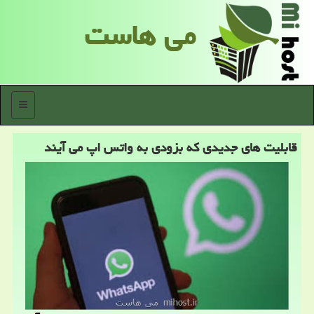
می هاست
منو
قابلیت های جدیدی كه بزودی به واتس اپ می آیند