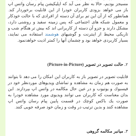
مسیجز بودیم، حالا به نظر می آید كه اپلیكیشن پیام رسان واتس اپ
باز می خواهد بزودی كاربران خودرا از این قابلیت برخوردار كند.
همانطور كه از آن این تم برای آن دسته از افرادی كه با حالت خودكار
و معمول شبكه های اجتماعی كه پس زمینه سفید و روشنی دارد،
مشكل دارند و جزو آن دسته از كاربرانی اند كه بیش تر هنگام شب و
تاریكی محیط از اینترنت و گوشیهای
هوشمند
استفاده می نمایند،
بسیار كاربردی خواهد بود و چشمان آنها را كمتر اذیت خواهدنمود.
۲
. حالت تصویر در تصویر (Picture-in-Picture)
قابلیت تصویر در تصویر باز به كاربران این امكان را می دهد تا بتوانند
به صورت هم زمان به مشاهده و تماشای ویدیوهای موردنظر خود در
فیسبوك و یوتیوب و در عین حال مكالمه در واتس اپ بپردازند. این
بدان معناست كه كاربران می توانند ویدیوی مورد مشاهده خودرا به
صورت یك باكس كوچك در قسمت پایین پیام رسان واتس اپ
مشاهده كنند و بدین ترتیب در وقت و زمان خود صرفه جویی كنند.
۳
. میانبر مكالمه گروهی