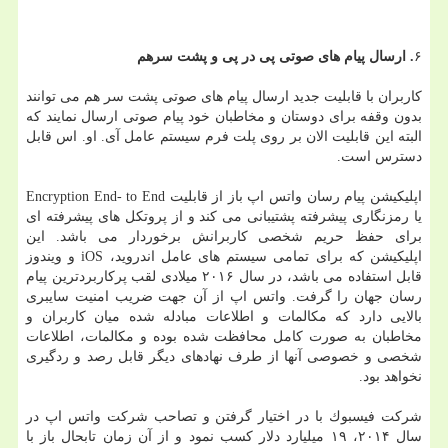
۶
. ارسال پیام های صوتی پی در پی و پشت سرهم
كاربران با قابلیت جدید ارسال پیام های صوتی پشت سر هم می توانند
بدون وقفه برای دوستان و مخاطبان خود پیام صوتی ارسال نمایند كه
البته این قابلیت الان بر روی پلت فرم سیستم عامل آی. او. اس قابل
دسترس است.
اپلیكیشن پیام رسان واتس اپ باز از قابلیت Encryption End- to End
یا رمزنگاری پیشرفته پشتیبانی می كند و از پروتكل های پیشرفته ای
برای حفظ حریم شخصی كاربرانش برخوردار می باشد. این
اپلیكیشن كه برای تمامی سیستم های عامل اندروید، iOS و ویندوز
قابل استفاده می باشد، در سال ۲۰۱۶ میلادی لقب پركاربردترین پیام
رسان جهان را گرفت. واتس اپ از آن جهت ضریب امنیت سایبری
بالایی دارد كه مكالمات و اطلاعات مبادله شده میان كاربران و
مخاطبان به صورت كامل محافظت شده بوده و مكالمات، اطلاعات
شخصی و خصوصی آنها از طرف نهادهای دیگر قابل رصد و ردگیری
نخواهد بود.
شركت فیسبوك با در اختیار گرفتن و تصاحب شركت واتس اپ در
سال ۲۰۱۴، ۱۹ میلیارد دلار كسب نمود و از آن زمان تابحال باز با