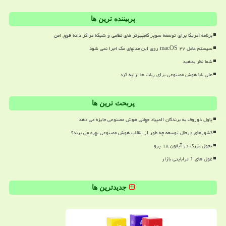
پربیننده ترین ها
برنامه آمریکا برای توسعه سوپر کامپیوتر های نظامی و شبکه مراکز داده فوق امن
سیستم عامل macOS ۲۷ روی این مدلهای مک اجرا نمی شود
شما نظر بدهید
علی بابا هوش مصنوعی برای ربات ها ارایه کرد
پربحث ترین ها
پاول دوروف به برندگان المپیاد جهانی هوش مصنوعی جایزه می دهد
کشورهای درحال توسعه چه طور از انقلاب هوش مصنوعی بهره می برند؟
تحول بزرگ در آیفون ۱۸ پرو
غول های 1 ترابایتی بازار
جدیدترین ها