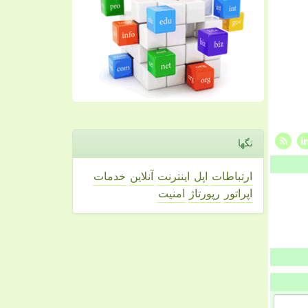
تگها
ارتباطات
اپل
اینترنت
آنلاین
خدمات
اپراتور
رپورتاژ
امنیت