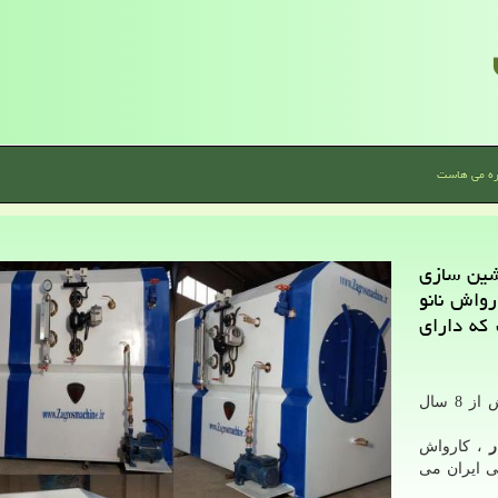
ره می هاست
شین سازی
رواش نانو
 كه دارای
به شماره ثبت 11554 با بیش از 8 سال
ر
، کارواش
لی ایران می