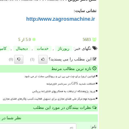
نشانی سایت:
http://www.zagrosmachine.ir
5683
5.0
از 5
تگهای خبر:
رپورتاژ
,
خدمات
,
دیجیتال
,
كامپ
این مطلب را می پسندید؟
(0)
(1)
تازه ترین مطالب مرتبط
قوانین اروپا برای چت جی پی تی و ربولکس سخت تر می شود
اختلالات شدید GPS در سرتاسر خاورمیانه
ورود پژوهشگاه ارتباطات به همکاریهای فناورانه بریکس
مصوبه مهم مرکز ملی فضای مجازی برای تسهیل فعالیت کسب وکارهای فضای مجازی
نظرات بینندگان در مورد این مطلب
نظر شما در 
نام: