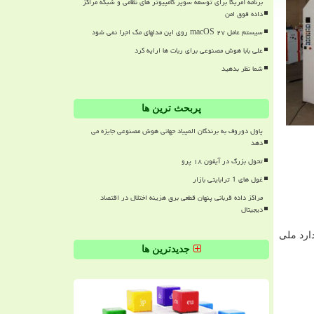
برنامه آمریکا برای توسعه سوپر کامپیوتر های نظامی و شبکه مراکز
داده فوق امن
سیستم عامل macOS ۲۷ روی این مدلهای مک اجرا نمی شود
علی بابا هوش مصنوعی برای ربات ها ارایه کرد
شما نظر بدهید
پربحث ترین ها
پاول دوروف به برندگان المپیاد جهانی هوش مصنوعی جایزه می
دهد
تحول بزرگ در آیفون ۱۸ پرو
غول های 1 ترابایتی بازار
مراکز داده قربانی پنهان قطعی برق هزینه اختلال در اقتصاد
دیجیتال
ارد ملی
جدیدترین ها