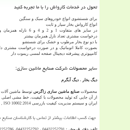
تحول در خدمات کارواش را با ما تجربه کنید
برای شستشوی انواع خودروهای سبک و سنگین
انواع کارواش بخار سیار و ثابت
در سایز های متفاوت 1 و 2 و 4 و 6 
درخواست مشتری تعداد نازل همزمان بیشتر
با دو نوع بخار مرطوب و خشک برای شستشو
بصورت کاملا اتوماتیک و در صورت درخواست مشتری دا
کامپیوتری پیشرفته دیجیتال صفحه لمسی ریموت دار
سایر محصولات شرکت صنایع ماشین سازی:
دیگ بخار
،
دیگ آبگرم
محصولات
صنایع ماشین سازی زاگرس
توسط ماشین آلات و 
از آن جایی که تولید محصولات با کیفیت، خط مشی اصلی ا
ایران و سیستم مدیریت کیفیت بازرسی ISO 9001:2015 , ISO 10002:2014 گردیده و تست های لازم انجام می گردد.
جهت کسب اطلاعات بیشتر از تماس با کارشناسان صنایع 
تلفن دفتر فروش :
04432252791 ، 04432252792، 04432252786