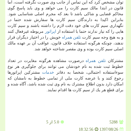
توان مشخص كرد كه این تماس از جانب وی صورت نگرفته است، اما
قانون در ابتدا مالك سیم كارت را می خواهد و وی باید پاسخ گوی
محاكم قضایی و شاكی باشد تا بعد كه مجرم اصلی شناسایی شود.
بنابراین اكیدا به دارندگان سیم كارت ها سفارش شده حتما در
نگهداری سیم كارت های خود دقت لازم را داشته باشند و سیم كارت
هایی را كه نیاز ندارند حتما با استفاده از
اپراتور
مربوطه غیرفعال كنند
و به هیچ وجه سیم كارت
تلفن همراه
خویش را در اختیار دیگران قرار
ندهند، چونكه هرگونه استفاده خلاف قانون، عواقب آن بر عهده مالك
اصلی سیم كارت بوده و وی مقصر شناخته خواهد شد.
مشتركان
تلفن همراه
درصورت مشاهده هرگونه مغایرت در تعداد
خطوط ثبت شده به نام خودشان می توانند برای جلوگیری هر نوع
سوءاستفاده احتمالی، شخصا به دفاتر
خدمات
مشتركین اپراتورها
رجوع كنند و با عرضه كارت ملی از تمامی خطوط به نامشان كه
امكان دارد بدون اطلاع مشترك به نام وی ثبت شده باشد، آگاه شده و
برای قطع هر یك از سیم كارت ها اقدام نمایند.
5288
5.0
از 5
1397/08/26
18:32:56