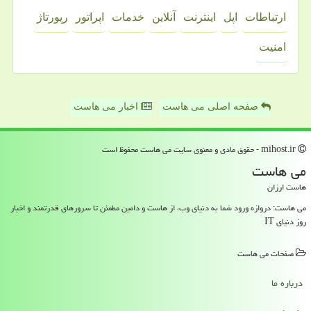
ارتباطات
اپل
اینترنت
آنلاین
خدمات
اپراتور
رپورتاژ
امنیت
صفحه اصلی می هاست
اخبار می هاست
mihost.ir - حقوق مادی و معنوی سایت می هاست محفوظ است
می هاست
هاست ارزان
می هاست: دروازه ورود شما به دنیای وب، از هاست و دامین مطمئن تا سرورهای قدرتمند و اخبار
روز دنیای IT
صفحات می هاست
درباره ما