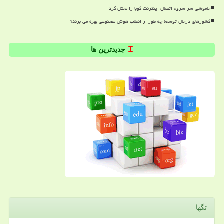
خاموشی سراسری، اتصال اینترنت کوبا را مختل کرد
کشورهای درحال توسعه چه طور از انقلاب هوش مصنوعی بهره می برند؟
جدیدترین ها
تگها