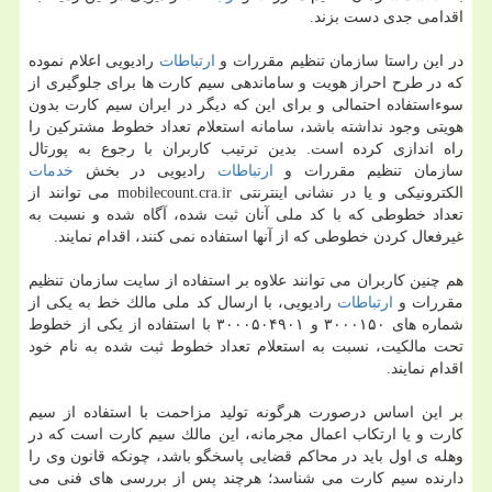
اقدامی جدی دست بزند.
در این راستا سازمان تنظیم مقررات و
ارتباطات
رادیویی اعلام نموده
كه در طرح احراز هویت و ساماندهی سیم كارت ها برای جلوگیری از
سوءاستفاده احتمالی و برای این كه دیگر در ایران سیم كارت بدون
هویتی وجود نداشته باشد، سامانه استعلام تعداد خطوط مشتركین را
راه اندازی كرده است. بدین ترتیب كاربران با رجوع به پورتال
سازمان تنظیم مقررات و
ارتباطات
رادیویی در بخش
خدمات
الكترونیكی و یا در نشانی اینترنتی mobilecount.cra.ir می توانند از
تعداد خطوطی كه با كد ملی آنان ثبت شده، آگاه شده و نسبت به
غیرفعال كردن خطوطی كه از آنها استفاده نمی كنند، اقدام نمایند.
هم چنین كاربران می توانند علاوه بر استفاده از سایت سازمان تنظیم
مقررات و
ارتباطات
رادیویی، با ارسال كد ملی مالك خط به یكی از
شماره های ۳۰۰۰۱۵۰ و ۳۰۰۰۵۰۴۹۰۱ با استفاده از یكی از خطوط
تحت مالكیت، نسبت به استعلام تعداد خطوط ثبت شده به نام خود
اقدام نمایند.
بر این اساس درصورت هرگونه تولید مزاحمت با استفاده از سیم
كارت و یا ارتكاب اعمال مجرمانه، این مالك سیم كارت است كه در
وهله ی اول باید در محاكم قضایی پاسخگو باشد، چونكه قانون وی را
دارنده سیم كارت می شناسد؛ هرچند پس از بررسی های فنی می