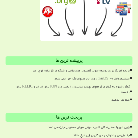
پربیننده ترین ها
برنامه آمریکا برای توسعه سوپر کامپیوتر های نظامی و شبکه مراکز داده فوق امن
سیستم عامل macOS ۲۷ روی این مدلهای مک اجرا نمی شود
گوگل شیوه نام گذاری گروههای تهدید سایبری را تغییر داد ION برای ایران و RELIC برای
روسیه
شما نظر بدهید
پربحث ترین ها
پاول دوروف به برندگان المپیاد جهانی هوش مصنوعی جایزه می دهد
جف بزوس و لئوناردو دی کاپریو زیر تیغ انتقاد