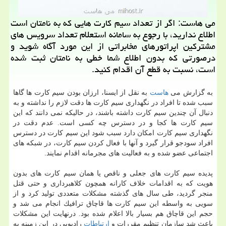
می هاست: اگر از تعداد سیم كارت هایی كه به نامتان است
اطلاع ندارید، با رجوع به سامانه استعلام تعداد سرویس های
مشتركین اپراتورهای مخابراتی از این مورد آگاه شوید و
درصورتی كه بدون اطلاع شما خطی به نامتان ثبت شده
است، نسبت به قطع آن اقدام كنید.
به گزارش می
هاست
به نقل از ایسنا، ارزان بودن سیم كارت ها گاها
سبب شده تا افراد در نگهداری سیم كارت ها دقت لازم را نداشته و به
دنبال آن چندین سیم كارت داشته باشند، در حالیكه نمی دانند كه این
سیم كارت ها كجا و در دسترس چه كسی است. عدم دقت در
نگهداری سیم كارت امكان دارد سبب شود این سیم كارت در دسترس
افراد سودجو قرار گیرد و آنها با فعال كردن سیم كارت، در شبكه های
اجتماعی عضو شده و به فعالیت های مجرمانه اقدام نمایند.
پدیده سیم كارت های جعلی و ناقص یا همان سیم كارت های بدون
هویت كه به اقدامات خلاف كارانه همچون كلاهبرداری و حتی قتل
منجر گردید، طی سال های گذشته مشكلات متعددی تولید كرد و از
سویی به واسطه این سیم كارت ها قاچاق ترافیك انجام می شد و
حجم این قاچاق هم بسیار بالا اعلام شده بود. درنهایت این مشكلات
باعث شد سازمان تنظیم مقررات و
ارتباطات
رادیویی در این زمینه به