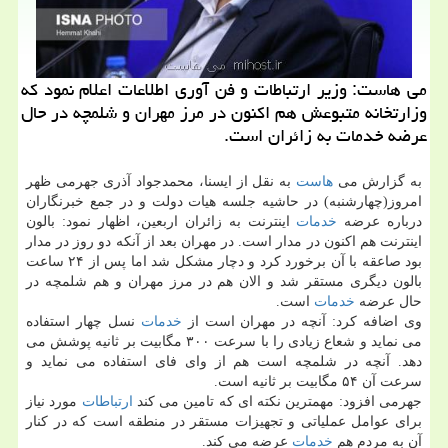
می هاست: وزیر ارتباطات و فن آوری اطلاعات اعلام نمود كه
وزارتخانه متبوعش هم اكنون در مرز مهران و شلمچه در حال
عرضه خدمات به زائران است.
به گزارش می
هاست
به نقل از ایسنا، محمدجواد آذری جهرمی ظهر
امروز(چهارشنبه) در حاشیه جلسه هیات دولت و در جمع خبرنگاران
درباره عرضه
خدمات
اینترنت به زائران اربعین، اظهار نمود: بالون
اینترنت هم اكنون در مدار است. در مهران بعد از آنكه دو روز در مدار
بود صاعقه با آن برخورد كرد و دچار مشكل شد اما پس از ۲۴ ساعت
بالون دیگری مستقر شد و الان هم در مرز مهران و هم شلمچه در
حال عرضه
خدمات
است.
وی اضافه كرد: آنچه در مهران است از
خدمات
نسل چهار استفاده
می نماید و شعاع زیادی را با سرعت ۳۰۰ مگابیت بر ثانیه پوشش می
دهد. آنچه در شلمچه است هم از وای فای استفاده می نماید و
سرعت آن ۵۴ مگابیت بر ثانیه است.
جهرمی افزود: مهمترین نكته ای كه تامین می كند
ارتباطات
مورد نیاز
برای عوامل عملیاتی و تجهیزات مستقر در منطقه است كه در كنار
آن به مردم هم
خدمات
عرضه می كند.