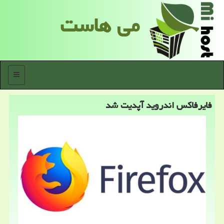
می هاست
منو
فایرفاكس اندروید آپدیت شد