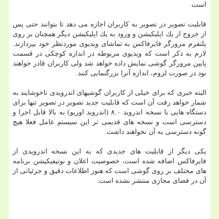
است.
قابلیت تصویر در تصویر به كاربران اجازه می دهد تا بتوانند حتی پس
از خروج از یك اپلیكیشن و ورود به یك اپلیكیشن دیگر همچنان بر روی
پلتفرم مرورگر فایرفاكس به تماشای ویدیوی موردنظر خود بپردازند.
لازم به ذكر است كه ویدیوی مربوطه در اندازه كوچكی در قسمت
پایین مرورگر گوشی نمایش داده خواهد شد ولی كاربران قادر خواهند
بود در صورت لزوم، اندازه آنرا بزرگنمایی كنند.
البته خبری كه برای خیلی از كاربران گوشیهای اندرویدی ناخوشایند به
شمار خواهد رفت آن است كه قابلیت جدید تصویر در تصویر تنها برای
دستگاه هایی با نسخه اندروید ۸.۰ (اندروید اوریو) به بالا قابل اجرا و
دسترسی است و نسخه های قدیمی تر این سیستم عامل فعلا هیچ
گونه دسترسی به آن نخواهند داشت.
یكی دیگر از قابلیت های جدیدی كه به این نسخه اندرویدی از
فایرفاكس اضافه شده است، خصوصیت اعلان و نوتیفیكیشن برنامه
های مختلف بر روی گوشی است كه هنوز اطلاعات دقیق و جزئیاتی از
آن در فضای مجازی منتشر نشده است.