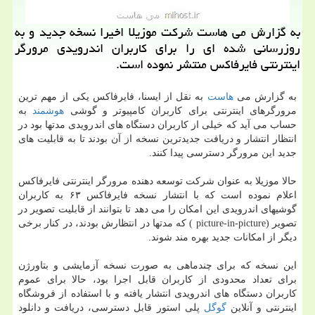
به گزارش می هاست شركت موزیلا اخیرا نسخه جدید و به
روزرسانی شده ای را برای كاربران اندرویدی مرورگر
اینترنتی فایرفاكس منتشر نموده است.
به گزارش می
هاست
به نقل از ایسنا، فایرفاكس یكی از مهم ترین
مرورگرهای اینترنتی برای كاربران كامپیوتر و گوشی
هوشمند
به
حساب می آید كه خیلی از كاربران دستگاه های اندرویدی مدتها بود در
انتظار انتشار و دریافت جدیدترین نسخه از آن بودند تا به قابلیت های
جدید این مرورگر دسترسی پیدا كنند.
حالا موزیلا به عنوان شركت توسعه دهنده مرورگر اینترنتی فایرفاكس
اعلام نموده است كه با انتشار نسخه فایرفاكس ۶۳ به كاربران
گوشیهای اندرویدی این امكان را می دهد تا بتوانند از قابلیت تصویر در
تصویر (picture-in-picture ) كه مدتها در انتظارش بودند، در كنار برخی
دیگر از امكانات جدید بهره مند شوند.
این نسخه كه برای چندماهی به صورت نسخه آزمایشی و بتاورژن
برای تعداد محدودی از كاربران قابل اجرا بود، حالا برای عموم
كاربران دستگاه های اندرویدی انتشار یافته و با استفاده از فروشگاه
اینترنتی و آنلاین
گوگل
پلی استور قابل دسترسی، دریافت و دانلود