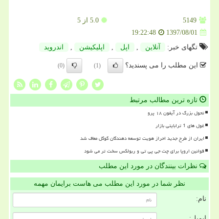
5149
5.0
از 5
1397/08/01
19:22:48
تگهای خبر:
آنلاین
,
اپل
,
اپلیكیشن
,
اندروید
این مطلب را می پسندید؟
(0)
(1)
تازه ترین مطالب مرتبط
تحول بزرگ در آیفون ۱۸ پرو
غول های 1 ترابایتی بازار
ایران از طرح جدید احراز هویت توسعه دهندگان گوگل معاف شد
قوانین اروپا برای چت جی پی تی و ربولکس سخت تر می شود
نظرات بینندگان در مورد این مطلب
نظر شما در مورد این مطلب می هاست برایمان مهمه
نام:
ایمیل: