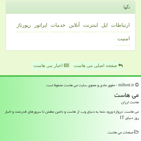
تگها
ارتباطات
اپل
اینترنت
آنلاین
خدمات
اپراتور
رپورتاژ
امنیت
صفحه اصلی می هاست
اخبار می هاست
mihost.ir - حقوق مادی و معنوی سایت می هاست محفوظ است
می هاست
هاست ارزان
می هاست: دروازه ورود شما به دنیای وب، از هاست و دامین مطمئن تا سرورهای قدرتمند و اخبار
روز دنیای IT
صفحات می هاست