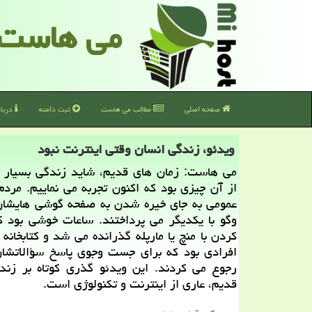
می هاست
صفحه اصلی
مطالب می هاست
ثبت دامنه
دربا
ویدئو، زندگی انسان وقتی اینترنت نبود
می هاست: زمان های قدیم، شاید زندگی بسیار م
از آن چیزی بود كه اكنون تجربه می نماییم. مردم
عمومی به جای خیره شدن به صفحه گوشی هایشان
وگو با یكدیگر می پرداختند. ساعات خوشی بود ك
كردن با منچ یا مارپله گذرانده می شد و كتابخانه ه
افرادی بود كه برای جست وجوی پاسخ سؤالاتشان
رجوع می كردند. این ویدئو گذری كوتاه بر زندگ
قدیم، عاری از اینترنت و تكنولوژی است.