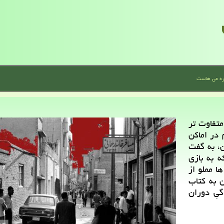
ره می هاست
تفاوت تر
 در اماكن
، به گفت
ه به بازی
ا مملو از
 به كتاب
یِ دوران