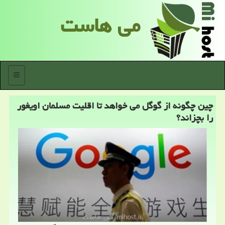
می هاست
منو
چین چگونه از گوگل می خواهد تا اقلیت مسلمان اویغور
را بچزاند؟