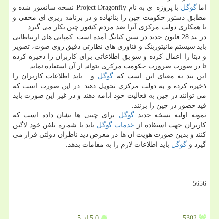
اما
گوگل
با پروژه ای به نام Project Dragonfly نسخه سانسور شده و
مطابق دستور حكومت چین را بنانهاده و در برنامه ریزی ای مخفی و
با همكاری دولت مركزی آنرا ضد مردم كشور چین بكار می گیرد.
در بند 28 قانون جدید در سین كیانگ آمده است: كمپانی های ارتباطاتی
باید سیستم مانیتورینگ و فناوری های نظارتی دقیق روی صوت، تصویر
و دیتا را اعمال كرده و سوابق اطلاعاتی برای كاربران را ذخیره كرده
تا در صورت ضرورت حكومت مركزی بتواند از آن استفاده نماید.
این بند به معنای این است كه
گوگل
و... باید اطلاعات كاربران را
ذخیره كرده و به دولت مركزی تحویل دهند. در این صورت است كه
می توانند در چین به فعالیت خود ادامه دهند و در غیر این صورت باید
قید حضور در چین را بزنند.
نمونه اولیه نسخه جدید
گوگل
برای چینی ها نشان داده است كه
كاربران جهت استفاده از
خدمات
گوگل
باید با شماره تلفن خود لاگین
كنند و بدین صورت هویت آن ها در معرض دید ناظران دولتی قرار می
گیرد و
گوگل
باید اطلاعات لازم را به مقامات بدهد.
5656
5302
5.0
از 5