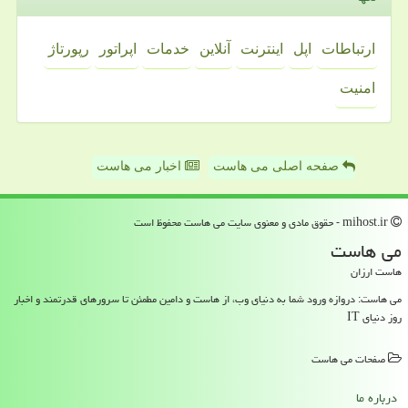
ارتباطات
اپل
اینترنت
آنلاین
خدمات
اپراتور
رپورتاژ
امنیت
صفحه اصلی می هاست
اخبار می هاست
mihost.ir - حقوق مادی و معنوی سایت می هاست محفوظ است
می هاست
هاست ارزان
می هاست: دروازه ورود شما به دنیای وب، از هاست و دامین مطمئن تا سرورهای قدرتمند و اخبار
روز دنیای IT
صفحات می هاست
درباره ما