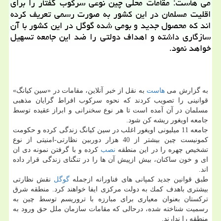
می هاست: مقامات محلی چین نوعی سركوب گفتار را برای
اقلیت مسلمان در این كشور به صورت رسمی تعریف كرده
اند كه محصول جدید و بومی شده گوگل در این كشور با آن
سازگاری داشته و اهداف دولتی را ضد این جامعه تسهیل
خواهد نمود.
به گزارش می
هاست
به نقل از خبر آنلاین، مقامات در «سین كیانگ»
قوانینی را تصویب كردند كه نحوه سركوب افراط گرایان مذهبی
مسلمان در آن آمده است تا هر نوع سخنرانی و ابراز عقیده توسط
جامعه اویغور ریشه كن شود.
جامعه 11 میلیونی اویغور اغلب در سین كیانگ زندگی كرده و حكومت
كمونیست چین بیشتر از 40 هزار دوربین نظارتی-امنیتی از نوع
تشخیص چهره را در این منطقه
نصب
كرده و با گرفتن نمونه دی ان
ای و خون ساكنان، بیش ازپیش آن ها را در تنگنای زندگی قرار داده
اند.
طبق قوانین جدید كمپانی های فناورانه ازجمله
گوگل
نقش نظارتی
بیشتری باهدف كمك به دولت مركزی ایفا خواهند كرد. منطقه شرق
تركستان بعنوان معیاری برای مبارزه با تروریسم توسط چین به
رسمیت شناخته شده، درحالی كه مقامات سازمان ملل حق ورود به
منطقه را ندارند.