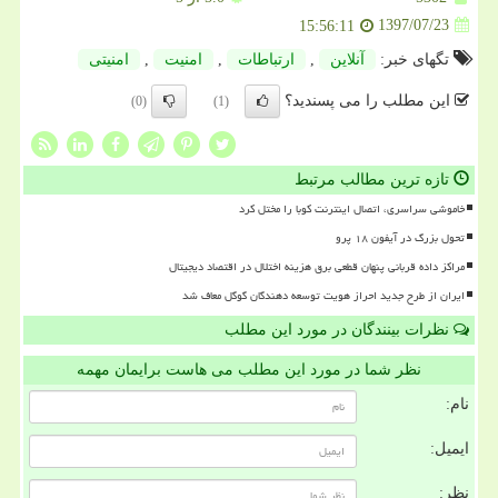
1397/07/23
15:56:11
تگهای خبر:
آنلاین
,
ارتباطات
,
امنیت
,
امنیتی
این مطلب را می پسندید؟
(0)
(1)
تازه ترین مطالب مرتبط
خاموشی سراسری، اتصال اینترنت کوبا را مختل کرد
تحول بزرگ در آیفون ۱۸ پرو
مراکز داده قربانی پنهان قطعی برق هزینه اختلال در اقتصاد دیجیتال
ایران از طرح جدید احراز هویت توسعه دهندگان گوگل معاف شد
نظرات بینندگان در مورد این مطلب
نظر شما در مورد این مطلب می هاست برایمان مهمه
نام:
ایمیل:
نظر: