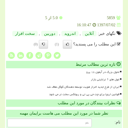
5859
5.0
از 5
1397/07/02
16:10:47
تگهای خبر:
آنلاین
,
اندروید
,
دوربین
,
سخت افزار
این مطلب را می پسندید؟
(0)
(1)
تازه ترین مطالب مرتبط
تحول بزرگ در آیفون ۱۸ پرو
غول های 1 ترابایتی بازار
ایران از طرح جدید احراز هویت توسعه دهندگان گوگل معاف شد
قوانین اروپا برای چت جی پی تی و ربولکس سخت تر می شود
نظرات بینندگان در مورد این مطلب
نظر شما در مورد این مطلب می هاست برایمان مهمه
نام: