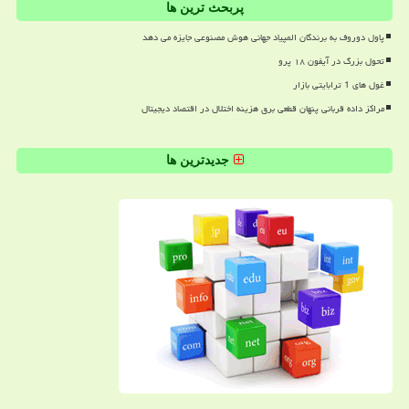
پربحث ترین ها
پاول دوروف به برندگان المپیاد جهانی هوش مصنوعی جایزه می دهد
تحول بزرگ در آیفون ۱۸ پرو
غول های 1 ترابایتی بازار
مراکز داده قربانی پنهان قطعی برق هزینه اختلال در اقتصاد دیجیتال
جدیدترین ها