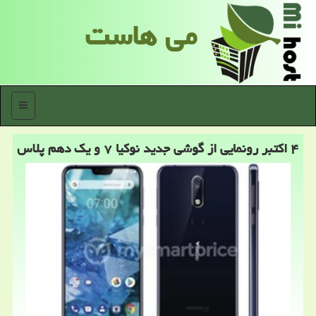
می هاست
منو
۴ اكتبر رونمایی از گوشی جدید نوكیا ۷ و یك دهم پلاس