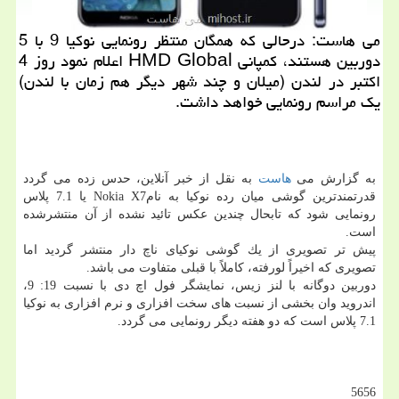
می هاست: درحالی كه همگان منتظر رونمایی نوكیا 9 با 5
دوربین هستند، كمپانی HMD Global اعلام نمود روز 4
اكتبر در لندن (میلان و چند شهر دیگر هم زمان با لندن)
یك مراسم رونمایی خواهد داشت.
به گزارش می
هاست
به نقل از خبر آنلاین، حدس زده می گردد
قدرتمندترین گوشی میان رده نوكیا به نامNokia X7 یا 7.1 پلاس
رونمایی شود كه تابحال چندین عكس تائید نشده از آن منتشرشده
است.
پیش تر تصویری از یك گوشی نوكیای ناچ دار منتشر گردید اما
تصویری كه اخیراً لورفته، كاملاً با قبلی متفاوت می باشد.
دوربین دوگانه با لنز زیس، نمایشگر فول اچ دی با نسبت 19: 9،
اندروید وان بخشی از نسبت های سخت افزاری و نرم افزاری به نوكیا
7.1 پلاس است كه دو هفته دیگر رونمایی می گردد.
5656