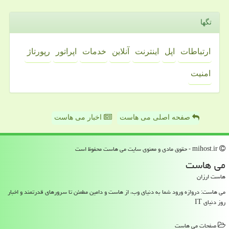
تگها
ارتباطات
اپل
اینترنت
آنلاین
خدمات
اپراتور
رپورتاژ
امنیت
صفحه اصلی می هاست
اخبار می هاست
mihost.ir - حقوق مادی و معنوی سایت می هاست محفوظ است
می هاست
هاست ارزان
می هاست: دروازه ورود شما به دنیای وب، از هاست و دامین مطمئن تا سرورهای قدرتمند و اخبار
روز دنیای IT
صفحات می هاست