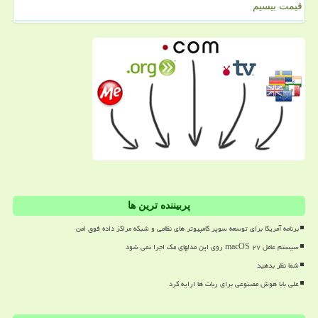
قیمت بیسیم
پربیننده ترین ها
برنامه آمریکا برای توسعه سوپر کامپیوتر های نظامی و شبکه مراکز داده فوق امن
سیستم عامل macOS ۲۷ روی این مدلهای مک اجرا نمی شود
شما نظر بدهید
علی بابا هوش مصنوعی برای ربات ها ارایه کرد