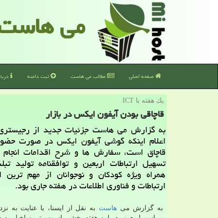
می هاست
صفحه اصلی
مطالب می هاست
ثبت دامنه
دربا
یك هفته با ICT
قاچاقی بودن آیفون ایكس در بازار
به گزارش می هاست جزئیات جدید از رجیستری 
اعلام اینكه گوشی آیفون ایكس در صورت حضور 
قاچاق است، سفارش ها و شرح اقدامات انجام 
تسهیل ارتباطات اربعین و توافقنامه تولید تبل
همراه ویژه كودكان و نوجوانان از مهم ترین اخ
ارتباطات و فناوری اطلاعات در هفته جاری بود.
به گزارش می
هاست
به نقل از ایسنا، با عنایت به نز
مراسم اربعین، در این هفته بخشی از مهم ترین اخبار به 