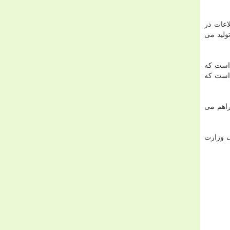
اعات در
ولید می
ست كه
 است كه
راهم می
ف وزارت