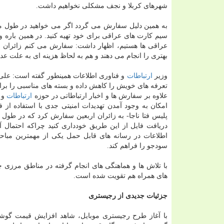
شهرهای كربلا و نجف مشكلی نخواهیم داشت.
به همین دلیل سفارش می گردد اگر می خواهید در طول مسیر
سیم كارت های عراقی برای خود تهیه كنید. در همین باره و
عراقی ها هستیم، اظهار داشت: سفارش می كنم زائران ا
بهتری را انجام می دهند و هم به لحاظ هزینه ای به علت عد
وزیر
ارتباطات
و فناوری اطلاعات همینطور گفته است: علی 
تعرفه های خویش را كاهش داده و بسته های مناسبی را برای
علاوه بر سفارش ها و اخبار ارتباطاتی در حوزه
ارتباطات
و ف
امكان به وجود آمدن تهدیدات امنیتی جدی با استفاده ا
پلیس فتا ناجا- به زائران اربعین سفارش كرد كه در طول س
دریافت فایل از این طریق خودداری كنید چراكه احتمال 
اطلاعات در رسانه های قابل حمل یكی از مهمترین مبا
سودجو را فراهم كند.
با تلاش ها و هماهنگی های انجام گرفته در مناطق مرزی
های همراه هم تقویت شده است.
جزئیات جدیدی از رجیستری
با آغاز طرح رجیستری موبایل، شاهد افزایش قیمت گوشی 