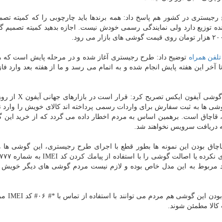
جیستری در كشور هم پاسخ داد: همه برندها باید چارچوبی را كه كمیته تصم
ده توزیع دارد ولی نمایندگی رسمی خودش نیست. اجازه بدهید كمیته تصمیم گ
تلفن همراه
توضیح داد: طرح رجیستری آغاز شده و در مرحله پایش است كه ه
 كه تا آخر این هفته پایش انجام شده و به اتمام می رسد و ما از هفته بعد وارد فا
حمیدرضا دهقانی نیا -سخنگوی طرح رجیستری- هم درباره گوش
گوشی ها به ثبت سفارش برای واردات رسمی پرداخته اند كالای خویش را وارد نك
اچاق است. برهمین اساس به مردم اخطار داده می گردد كه از خرید این 
 دریافت سرویس نخواهند شد.
قاچاق بودن این نمونه ها بطور قطع با اجرای طرح رجیستری، این گوشی ها ه
مورد مربوط به این مدل خاص بوده و لازم نیست مردم گوشی های دیگر خویش را
وی همینطور عنوان كرد: برای اطمین