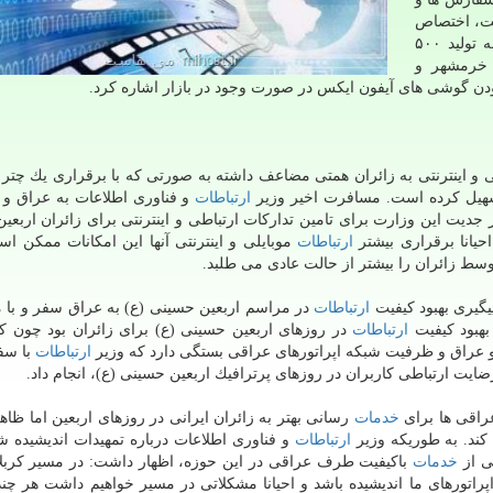
ت، اختصاص
داشت. از دیگر اخبار این حوزه هم می توان به توافقنامه تولید ۵۰۰
 خرمشهر و
ن گوشی های آیفون ایكس در صورت وجود در بازار اشاره كرد.
 و اینترنتی به زائران همتی مضاعف داشته به صورتی كه با برقراری یك چت
تسهیل كرده است. مسافرت اخیر وزیر
ارتباطات
و فناوری اطلاعات به عراق و 
جدیت این وزارت برای تامین تداركات ارتباطی و اینترنتی برای زائران اربعی
احیانا برقراری بیشتر
ارتباطات
موبایلی و اینترنتی آنها این امكانات ممكن ا
وسط زائران را بیشتر از حالت عادی می طلبد.
ارتباطات
در مراسم اربعین حسینی (ع) به عراق سفر و با 
بهبود كیفیت
ارتباطات
در روزهای اربعین حسینی (ع) برای زائران بود چون ك
و عراق و ظرفیت شبكه اپراتورهای عراقی بستگی دارد كه وزیر
ارتباطات
با سفر
ایت ارتباطی كاربران در روزهای پرترافیك اربعین حسینی (ع)، انجام داد.
راقی ها برای
خدمات
رسانی بهتر به زائران ایرانی در روزهای اربعین اما ظا
 كند. به طوریكه وزیر
ارتباطات
و فناوری اطلاعات درباره تمهیدات اندیشیده ش
ی از
خدمات
باكیفیت طرف عراقی در این حوزه، اظهار داشت: در مسیر كربل
پراتورهای ما اندیشیده باشد و احیانا مشكلاتی در مسیر خواهیم داشت هر چند