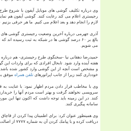
وی درباره تكلیف گوشی های موبایل آیفون با شروع طرح ر
رجیستری اعلام می كند رعایت كنند. گوشی آیفون هم نماین
لازم را انجام دهد و بعد اعلام می كنیم. ما هر حرفی بزنیم ۲۰۰ هزار تومان روی قیمت گوشی های بازار می رود.
آذری جهرمی درباره آخرین وضعیت رجیستری گوشی های
بالغ بر ۶۰ درصد گوشی ها در شبكه به ثبت رسیده اند
می شویم.
هفته آینده وارد شود. تابحال افرادی كه برای واردات این 
و مشخص است آنچه از این گوشی وارد كشور شده باشد، ق
خودداری كنند زیرا از جانب اپراتورهای
تلفن همراه
موفق به
وی با مخاطب قرار دادن مردم اظهار نمود: با عنایت به 
كنند. در این زمینه باید توجه داشت كه اكنون تنها این 
سامانه پیگیری كنند.
دریافت كرده و با پیامك كردن آن به شماره ۷۷۷۷ از اصالت كالا مطمئن شوند.