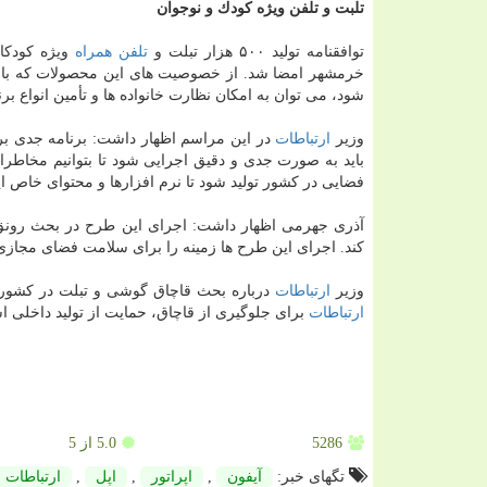
تلبت و تلفن ویژه كودك و نوجوان
توافقنامه تولید ۵۰۰ هزار تبلت و
تلفن همراه
ویژه كودكان
خرمشهر امضا شد. از خصوصیت های این محصولات كه با ه
شود، می توان به امكان نظارت خانواده ها و تأمین انواع بر
وزیر
ارتباطات
در این مراسم اظهار داشت: برنامه جدی برای جامعه ۱۳ میلیونی دانش آموز
باید به صورت جدی و دقیق اجرایی شود تا بتوانیم مخاطر
فضایی در كشور تولید شود تا نرم افزارها و محتوای خاص ا
آذری جهرمی اظهار داشت: اجرای این طرح در بحث رونق 
كند. اجرای این طرح ها زمینه را برای سلامت فضای مجازی
وزیر
ارتباطات
درباره بحث قاچاق گوشی و تبلت در كشور، آ
ارتباطات
برای جلوگیری از قاچاق، حمایت از تولید داخلی 
5286
5.0
از 5
تگهای خبر:
آیفون
,
اپراتور
,
اپل
,
ارتباطات