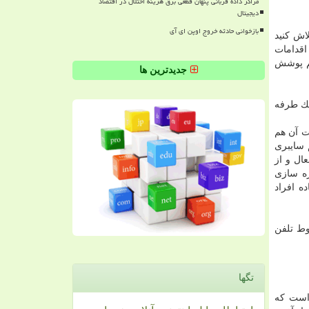
مراکز داده قربانی پنهان قطعی برق هزینه اختلال در اقتصاد
دیجیتال
بازخوانی حادثه خروج اوپن ای آی
اش كنید
اقدامات
هم پوشش
جدیدترین ها
یك طرفه
ت آن هم
 سایبری
ال و از
ره سازی
ه افراد
وط تلفن
تگها
 است كه