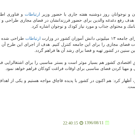
 و نوجوانان روز دوشنبه هفته جاری با حضور وزیر
ارتباطات
و فناوری اطل
دف رفع دغدغه والدین برای حضور فرزندانشان در فضای مجازی طراحی و ت
نامك و محتوای جذاب و مورد نیاز كودك و نوجوان اشاره كرد.
ان كشور در وزارت
ارتباطات
طراحی شده ا
ات فضای مجازی را برای این جامعه كنترل كنیم. هدف از اجرای این طرح آن
ین سنین در كشور تهیه و فضا برای رشد آن ها فراهم گردد.
اقتصادی كشور هم بسیار موثر است و بستر مناسبی را برای اشتغالزایی ف
 و مهیا كردن فضای مناسبی برای اوقات فراغت كودكان فراهم خواهد نمود.
ظهار كرد: هم اكنون در كشور با پدیده قاچاق مواجه هستیم و یكی از اهدا
است.
1396/08/11
22:40:15