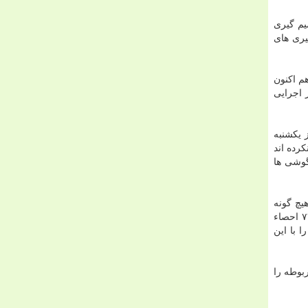
یم گیری
یری های
م اكنون
ز اجرایی
ی آیفون ایكس تصریح كرد: قرار است در بازارهای جهانی آیفون X از روز یكشنبه
رده اند
گوشی ها
یچ گونه
سرویسی نخواهند گرفت و بهتر است مردم آنها را خریداری نكرده یا اصالت گوشی را با استفاده از پیامك كردن كد IMEI به شماره ۷۷۷۷ احصاء
 با این
ان پیدا كردن از قاچاق بودن این گوشی هم مردم می توانند با استفاده از تماس با *# ۰۶# كد IMEI مربوطه را