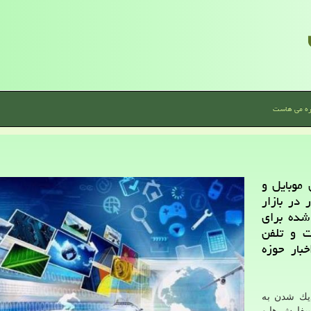
ره می هاست
موبایل و
در بازار
شده برای
ت و تلفن
بار حوزه
دیك شدن به
سفارش ها و