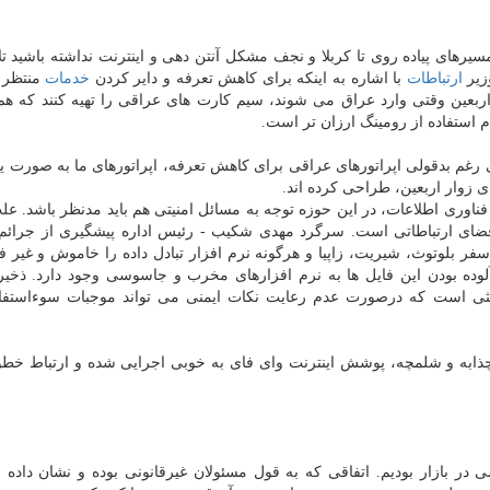
های پیاده روی تا كربلا و نجف مشكل آنتن دهی و اینترنت نداشته باشید تل
زیر
ارتباطات
با اشاره به اینكه برای كاهش تعرفه و دایر كردن
خدمات
منتظر 
ربعین وقتی وارد عراق می شوند، سیم كارت های عراقی را تهیه كنند كه 
م استفاده از رومینگ ارزان تر است.
رغم بدقولی اپراتورهای عراقی برای كاهش تعرفه، اپراتورهای ما به صورت 
 زوار اربعین، طراحی كرده اند.
ناوری اطلاعات، در این حوزه توجه به مسائل امنیتی هم باید مدنظر باشد. عل
ز فضای ارتباطاتی است. سرگرد مهدی شكیب - رئیس اداره پیشگیری از جرائم
فر بلوتوث، شیریت، زاپیا و هرگونه نرم افزار تبادل داده را خاموش و غیر فع
آلوده بودن این فایل ها به نرم افزارهای مخرب و جاسوسی وجود دارد. ذخی
حثی است كه درصورت عدم رعایت نكات ایمنی می تواند موجبات سوءاستفاد
 چذابه و شلمچه، پوشش اینترنت وای فای به خوبی اجرایی شده و ارتباط خط
در بازار بودیم. اتفاقی كه به قول مسئولان غیرقانونی بوده و نشان داده