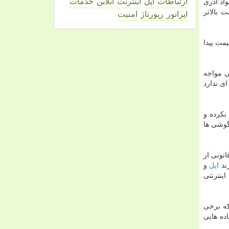
ارتباطات
اپل
اینترنت
آنلاین
خدمات
اد آذری
 بالاتر
اپراتور
رپورتاژ
امنیت
ا تا ۴۰۰ هزار تومان افزایش قیمت پیدا
ی مواجه
ای ندارد
نكرده و
گوشی ها
نونی از
ند
اپل
و
ینترنتی
كه برخی
ده هایی