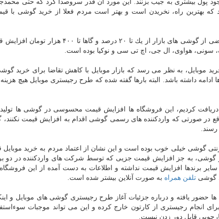
ود پول بیشتری به جیب بزنند. این مورد آن قدر سروصدا كرد كه حتی محمدجو
 كه بهترین راه، نخریدن است و بهتر است مردم فعلا از خرید گوشی با قیمت
گزارش های منتشرشده به این مورد اشاره می كنند كه بعضی از گوشی های بازار از یك تا ۲۰ درصد و گاه
 سونی، هواوی، ال جی، اچ تی سی و نوكیا بوده است.
ید موبایل، به نظر می رسد كه بازار موبایل با كاهش تقاضا برای خرید گوش
 ادامه داشته باشد. البته بارها گفته شده كه طرح رجیستری موبایل هیچ هزینه 
ی دریافت كردیم، این فروشگاه ها افزایش قیمت محسوسی در گوشی ها تولید 
 واقع در صورتی كه واردكننده های رسمی گوشی اقدام به افزایش قیمت نكنند، 
رسند.
نتی گوشی خیلی خوب بوده است و این نشان از اعتماد مردم به خرید موبایل قا
ازار گوشی، به جز افزایش قیمت جزیی كه توسط شركت های واردكننده در دو بر
ایر برندها افزایش قیمت نداشته و اطلاعات به دست آمده از این فروشگاه ا
د گوشی
تلفن همراه
به صورت آنلاین بیشتر شده است.
ا حضور یافته و درباره جزئیات آغاز طرح رجیستری گوشی های موبایل و این
ای انجام رجیستری از كارتون خارج كرده و این می تواند موجبات سوءاستفا
رچوبی قابل دور زدن نیست.