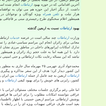
آخرین اقداماتی كه در حوزه بهبود
ارتباطات
انجام شده اس
هزار تبلت و
تلفن همراه
ویژه كودكان و نوجوانان در
همینطور اعلام سخنگوی طرح رجیستری مبنی بر قاچاقی بود
بهبود
ارتباطات
نسبت به اربعین گذشته
وزارت
ارتباطات
چند سالی است در عرضه
خدمات
ارتباطی
مجانی برای زائران انجام این مراسم سیاسی-عبادی را 
تدارك امكانات اپراتورهای داخلی در مناطق مرزی نشان از 
دارد. با این همه اما به علت حجم زیاد زائران و همینطور 
نباشد كه این مساله رعایت نكات ارتباطاتی و حتی امنیتی ت
محمدجواد آذری جهرمی ۲۵ مهرماه سال جاری به منظور پیگیری بهبود كیفیت
این كشور دیدار كرد؛ هدف از این سفر مذاكره و پیگیری 
ارتباطات
اربعین به چند عامل از جمله
ارتباطات
بین ایران 
كشور، رایزنی های خویش را برای بهبود كیفی
ارتباطات
و رض
اما علی رغم برگزاری جلسات مختلف مسئولان ایرانی با ع
عراقی نتوانسته امكانات مطلوب را برای ایرانی ها فراهم
پوشش ارتباطاتی مراسم اربعین حسینی با اظهار نااطمینان
بعید است طرف عراقی­ تمهیدات ویژه ای را در رابطه با ا