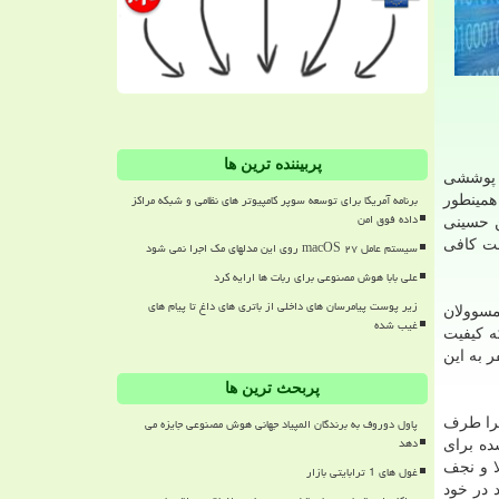
پربیننده ترین ها
ر پوششی
برنامه آمریکا برای توسعه سوپر کامپیوتر های نظامی و شبکه مراکز
همینطور
داده فوق امن
ن حسینی
ست كافی
سیستم عامل macOS ۲۷ روی این مدلهای مک اجرا نمی شود
علی بابا هوش مصنوعی برای ربات ها ارایه کرد
زیر پوست پیامرسان های داخلی از باتری های داغ تا پیام های
مسوولان
غیب شده
ه كیفیت
 به این
پربحث ترین ها
پاول دوروف به برندگان المپیاد جهانی هوش مصنوعی جایزه می
هرا طرف
دهد
ده برای
ا و نجف
غول های 1 ترابایتی بازار
 در خود