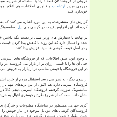
گروهی از فروشندگان قصد دارند با استفاده از شرایط موج
جهرمی -وزیر
ارتباطات
و فناوری اطلاعات- هم اعلام نمود
خودداری كنند.
كرده اند. این افزایش قیمت در گوشی های
اپل
، سامسونگ،
در نهایت با سفارش های وزیر مبنی بر دست نگه داشتن خر
شده و احتمال دارد كه این روند تا كاهش پیدا كردن قیمت ها
و در اصل قیمت گوشی ها نباید افزایش پیدا كنند.
با وجود این، طبق اطلاعاتی كه از فروشگاه های اینترنت
حتی آن ها را با قیمتی ارزان تر از بازار می فروشند. در
در این فروشگاه با قیمتی مناسب تر از بازار به فروش می 
از سوی دیگر، به نظر می رسد استقبال مردم از خرید اینتر
فروشگاه اینترنتی دارد. هم اكنون از بین برندهای مهم ب
سامسونگ صورت گرفته، فروشگاه اینترنتی دیجی كالا در س
نشان داده است كه از شروع طرح رجیستری اقبال به خری
آذری جهرمی همینطور در نمایشگاه مطبوعات و خبرگزاری ه
فروشندگان گوشی های موبایل موجود در انبار خویش را بر
شود، اظهار داشت: رجیستری گوشی های موبایل در هیچ چا