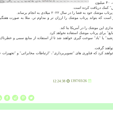
این شركت اعلام نمود: برای سرمایه گذاری در این پروژه، ۴۰ میلیون
س" كمك دریافت كرده است.
 فضا را در سال ۲۰۲۲ میلادی به انجام برساند.
است كه بتواند پرتاب موشك را ارزان تر و مداوم تر، مثلا به صورت هفتگی
ازی این موشك را در آمریكا بنا كند.
ع" برای پرتاب موشك استفاده نخواهد كرد.
ورشید" یا "باد" سوخت گیری خواهند شد تا از استفاده از منابع سمی و خطرنا
واهند گرفت.
اهند كرد كه فناوری های "تصویربرداری"، "ارتباطات مخابراتی" و "تجهیزات ع
1397/03/26
12:24:38