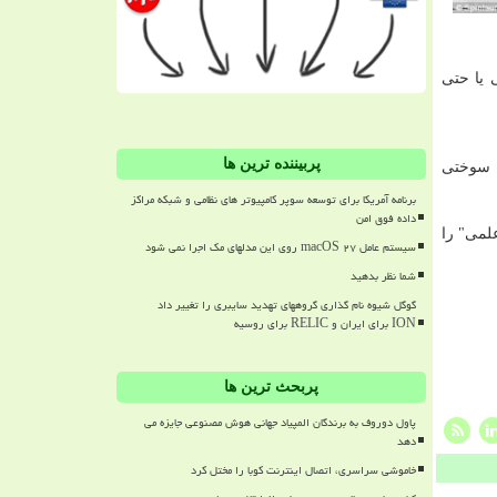
 یا حتی
پربیننده ترین ها
ك سوختی
برنامه آمریکا برای توسعه سوپر کامپیوتر های نظامی و شبکه مراکز
داده فوق امن
لمی" را
سیستم عامل macOS ۲۷ روی این مدلهای مک اجرا نمی شود
شما نظر بدهید
گوگل شیوه نام گذاری گروههای تهدید سایبری را تغییر داد
ION برای ایران و RELIC برای روسیه
پربحث ترین ها
پاول دوروف به برندگان المپیاد جهانی هوش مصنوعی جایزه می
دهد
خاموشی سراسری، اتصال اینترنت کوبا را مختل کرد