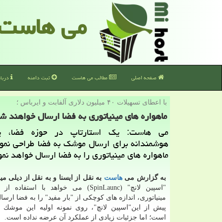
می هاست
صفحه اصلی
مطالب می هاست
ثبت دامنه
دربا
با اعطای تسهیلات ۴۰ میلیون دلاری آلفابت و ایرباس ؛
ماهواره های مینیاتوری به فضا ارسال خواهند ش
می هاست: یك استارتاپ در حوزه فضا، 
هوشمندانه برای ارسال موشك به فضا طراحی نمو
ماهواره های مینیاتوری را به فضا ارسال خواهد نمو
به گزارش می
هاست
به نقل از ایسنا و به نقل از دیلی م
"اسپین لانچ" (SpinLaunc) می خواهد با استف
مینیاتوری، اندازه های كوچكی از "بار مفید" را به فضا ارسال
پیش از این"اسپین لانچ"، روی نمونه اولیه این موشك ه
است؛ اما جزئیات زیادی از عملكرد آن عرضه نداده است.