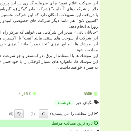
دلار از شركت های "آلفابت" (شركت مادر گوگل) و "ایربا
با دریافت این تسهیلات، امكان دارد كه این شركت نخستین پرتاب موشك خود به
"اسپین لانچ" هم مانند دیگر شركت های خصوصی امیدوار 
روزانه انجام دهد.
"جاناتان یانی"، مدیر این شركت، می خواهد كه مركز راه اند
این شركت از سوخت های سنتی مانند "نفت" یا "اكسیژن مای
این موشك ها با منابع انرژی "تجدیدپذیر" مانند "انرژی خ
ممانعت شود.
این موشك ها با استفاده از برق، در اتمسفر و جو سرعت خ
این موشك ها، ماهواره های بسیار كوچكی را با خود حمل خو
به همراه خواهند داشت.
5586
5.0
از 5
تگهای خبر:
هوشمند
این مطلب را می پسندید؟
(0)
(1)
تازه ترین مطالب مرتبط
موبایل تاشوی موتورولا