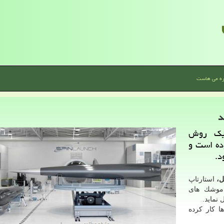
ره می هاست
د
یك روش
ده است و
د.
یل،
استارتاپ
اده از موشك های
 نماید.
ا كار كرده