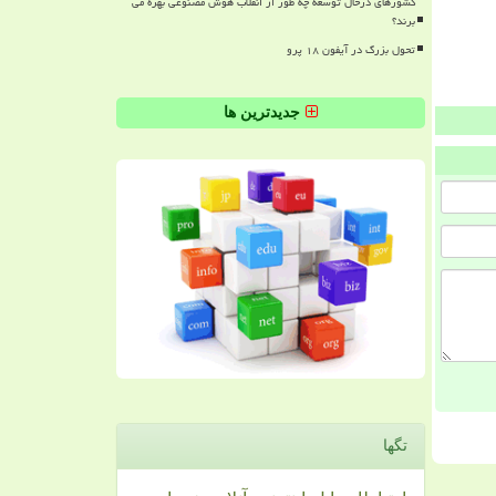
کشورهای درحال توسعه چه طور از انقلاب هوش مصنوعی بهره می
برند؟
تحول بزرگ در آیفون ۱۸ پرو
جدیدترین ها
تگها