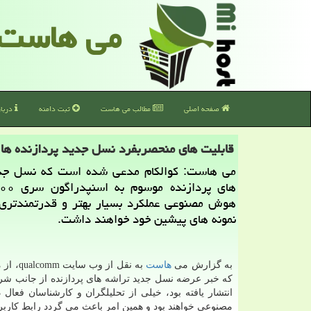
می هاست
صفحه اصلی
مطالب می هاست
ثبت دامنه
دربا
قابلیت های منحصربفرد نسل جدید پردازنده ها
می هاست: كوالكام مدعی شده است كه نسل جد
هوش مصنوعی عملكرد بسیار بهتر و قدرتمندتری
نمونه های پیشین خود خواهند داشت.
به گزارش می
هاست
به نقل از وب
كه خبر عرضه نسل جدید تراشه های پردازنده از جانب شر
انتشار یافته بود، خیلی از تحلیلگران و كارشناسان فعال
مصنوعی خواهند بود و همین امر باعث می گردد رابط كار