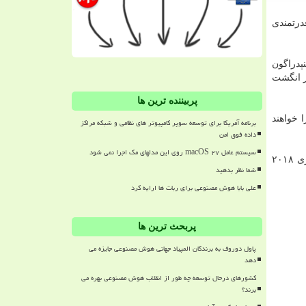
 همچنان به قدرتمندی
نپدراگون
ر انگشت
پربیننده ترین ها
زنده سری ۷۰۰ كوالكام از پردازش رنگ ۱۰ بیتی پشتیبانی كرده و توانایی پخش ویدئوهای با كیفیت ۴K HDR را خواهند
برنامه آمریکا برای توسعه سوپر کامپیوتر های نظامی و شبکه مراکز
داده فوق امن
سیستم عامل macOS ۲۷ روی این مدلهای مک اجرا نمی شود
مجهز به تراشه پردازنده اسنپدراگون ۷۱۰ كوالكام مقرر است در سه ماهه دوم سال جاری ۲۰۱۸
شما نظر بدهید
علی بابا هوش مصنوعی برای ربات ها ارایه کرد
پربحث ترین ها
پاول دوروف به برندگان المپیاد جهانی هوش مصنوعی جایزه می
دهد
کشورهای درحال توسعه چه طور از انقلاب هوش مصنوعی بهره می
برند؟