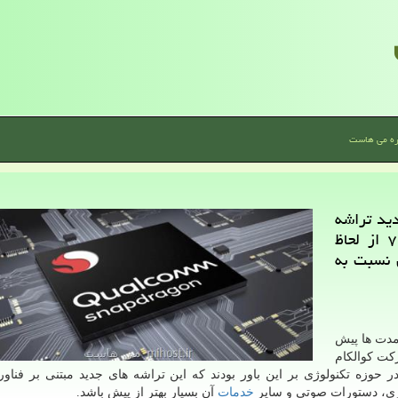
ره می هاست
ید تراشه
های پردازنده موسوم به اسنپدراگون سری ۷۰۰ از لحاظ
 نسبت به
 سایت qualcomm، از مدت ها پیش
كت كوالكام
 در حوزه تكنولوژی بر این باور بودند كه این تراشه های جدید مبتنی بر فنا
بری، دستورات صوتی و سایر
خدمات
آن بسیار بهتر از پیش باشد.