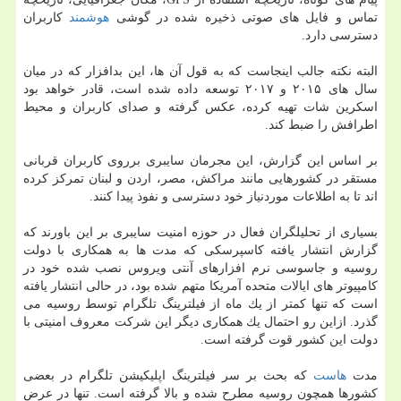
تماس و فایل های صوتی ذخیره شده در گوشی
هوشمند
كاربران
دسترسی دارد.
البته نكته جالب اینجاست كه به قول آن ها، این بدافزار كه در میان
سال های ۲۰۱۵ و ۲۰۱۷ توسعه داده شده است، قادر خواهد بود
اسكرین شات تهیه كرده، عكس گرفته و صدای كاربران و محیط
اطرافش را ضبط كند.
بر اساس این گزارش، این مجرمان سایبری برروی كاربران قربانی
مستقر در كشورهایی مانند مراكش، مصر، اردن و لبنان تمركز كرده
اند تا به اطلاعات موردنیاز خود دسترسی و نفوذ پیدا كنند.
بسیاری از تحلیلگران فعال در حوزه امنیت سایبری بر این باورند كه
گزارش انتشار یافته كاسپرسكی كه مدت ها به همكاری با دولت
روسیه و جاسوسی نرم افزارهای آنتی ویروس نصب شده خود در
كامپیوتر های ایالات متحده آمریكا متهم شده بود، در حالی انتشار یافته
است كه تنها كمتر از یك ماه از فیلترینگ تلگرام توسط روسیه می
گذرد. ازاین رو احتمال یك همكاری دیگر این شركت معروف امنیتی با
دولت این كشور قوت گرفته است.
مدت
هاست
كه بحث بر سر فیلترینگ اپلیكیشن تلگرام در بعضی
كشورها همچون روسیه مطرح شده و بالا گرفته است. تنها در عرض