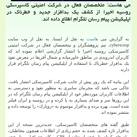
می هاست: متخصصان فعال در شركت امنیتی كاسپرسكی
روسیه اخیرا از كشف یك بدافزار جدید و خطرناك در
اپلیكیشن پیام رسان تلگرام اطلاع داده اند.
به گزارش می
هاست
به نقل از ایسنا، به نقل از وب سایت
cyberscoop، تیم پژوهشگران و متخصصان فعال در شركت امنیتی
كاسپرسكی روسیه اخیرا با انتشار گزارشی اعلام نموده اند كه
كاربران اندرویدی در مناطق خاورمیانه و شمال آفریقا در معرض نفوذ
یك بدافزار خطرناك با استفاده از اپلیكیشن پیام رسان تلگرام قرار
دارند.
این بیانیه كه یك روز پیش از جانب شركت كاسپرسكی انتشار یافت،
حاكی می باشد كه مجرمان سایبری به منظور نفوذ و دسترسی به
اطلاعات كاربران موردنظر خود از اپلیكیشن پیام رسان تلگرام كه در
این روزها سر و صدای بسیاری به پا كرده و در روسیه و ایران فیلتر
شده است، بهره برده و بدافزار موسوم به «زوپارك» را توسعه داده و
منتشر نموده اند.
طبق گفته های متخصصان كاسپرسكی، جدیدترین نسخه از این
بدافزار تازه كشف شده به حجم زیادی از اطلاعات همچون مخاطبان،
پیام های كوتاه، تاریخچه استفاده از GPS، مكان جغرافیایی، تاریخچه