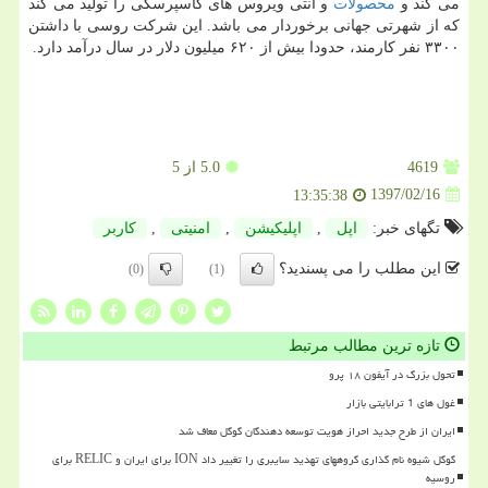
می كند و
محصولات
و آنتی ویروس های كاسپرسكی را تولید می كند
كه از شهرتی جهانی برخوردار می باشد. این شركت روسی با داشتن
۳۳۰۰ نفر كارمند، حدودا بیش از ۶۲۰ میلیون دلار در سال درآمد دارد.
4619
5.0
از 5
1397/02/16
13:35:38
تگهای خبر:
اپل
,
اپلیكیشن
,
امنیتی
,
كاربر
این مطلب را می پسندید؟
(0)
(1)
تازه ترین مطالب مرتبط
تحول بزرگ در آیفون ۱۸ پرو
غول های 1 ترابایتی بازار
ایران از طرح جدید احراز هویت توسعه دهندگان گوگل معاف شد
گوگل شیوه نام گذاری گروههای تهدید سایبری را تغییر داد ION برای ایران و RELIC برای
روسیه