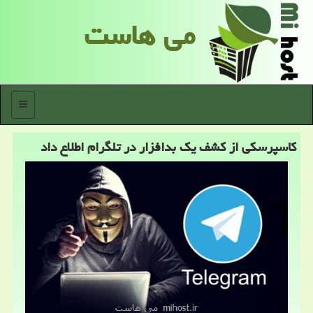
می هاست
منو
كاسپرسكی از كشف یك بدافزار در تلگرام اطلاع داد