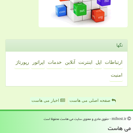
تگها
ارتباطات
اپل
اینترنت
آنلاین
خدمات
اپراتور
رپورتاژ
امنیت
صفحه اصلی می هاست
اخبار می هاست
mihost.ir - حقوق مادی و معنوی سایت می هاست محفوظ است
می هاست