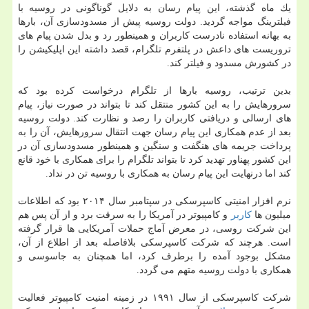
یك ماه گذشته، این پیام رسان به دلایل گوناگونی در روسیه با
فیلترینگ مواجه گردید. دولت روسیه پیش از مسدودسازی آن، بارها
به بهانه استفاده نادرست كاربران و همینطور رد و بدل شدن پیام های
تروریست های داعش در پلتفرم تلگرام، قصد داشته این اپلیكیشن را
در كشورش مسدود و فیلتر كند.
بدین ترتیب، روسیه بارها از تلگرام درخواست كرده بود كه
سرورهایش را به این كشور منتقل كند تا بتواند در صورت نیاز، پیام
های ارسالی و دریافتی كاربران را رصد و نظارت كند. دولت روسیه
بعد از عدم همكاری این پیام رسان جهت انتقال سرورهایش، آن را به
پرداخت جریمه های هنگفت و سنگین و همینطور مسدودسازی آن در
این كشور پهناور تهدید كرد تا بتواند تلگرام را برای همكاری با خود قانع
كند اما درنهایت این پیام رسان به همكاری با روسیه تن در نداد.
نرم افزار امنیتی كاسپرسكی در سپتامبر سال ۲۰۱۴ بود كه اطلاعات
میلیون ها
كاربر
و كامپیوتر در آمریكا را به سرقت برد و از آن پس هم
این شركت روسی، در معرض آماج حملات آمریكایی ها قرار گرفته
است. هرچند كه شركت كاسپرسكی بلافاصله بعد از اطلاع از آن،
مشكل بوجود آمده را برطرف كرد، اما همچنان به جاسوسی و
همكاری با دولت روسیه متهم می گردد.
شركت كاسپرسكی از سال ۱۹۹۱ در زمینه امنیت كامپیوتر فعالیت