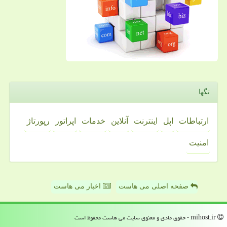
تگها
ارتباطات
اپل
اینترنت
آنلاین
خدمات
اپراتور
رپورتاژ
امنیت
صفحه اصلی می هاست
اخبار می هاست
mihost.ir - حقوق مادی و معنوی سایت می هاست محفوظ است