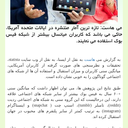
می هاست: تازه ترین آمار منتشره در ایالات متحده آمریكا،
حاكی می باشد كه كاربران میانسال بیشتر از شبكه فیس
بوك استفاده می نمایند.
به گزارش می
هاست
به نقل از ایسنا، به نقل از وب سایت statista،
تحقیقات و نظرسنجی های صورت گرفته از كاربران آمریكایی،
میانگین سنی كاربران و میزان استقبال و استفاده آن ها از شبكه های
اجتماعی گوناگون را به خوبی نشان داده است.
طبق نتایج این پژوهش ها، می توان اظهار داشت كه میانگین سنی
+۶۰ سال به فیس بوك بیشتر از سایر شبكه های اجتماعی علاقه
دارند، این درحالیست كه این گروه سنی به شبكه های اجتماعی ردیت
(reddit)، تامبلر (tumblr)، اسنپ چت ( snapchat) و اینستاگرام
(instagram) به ترتیب كمتر از سایر پلتفرم های محبوب در جهان
استقبال كرده اند.