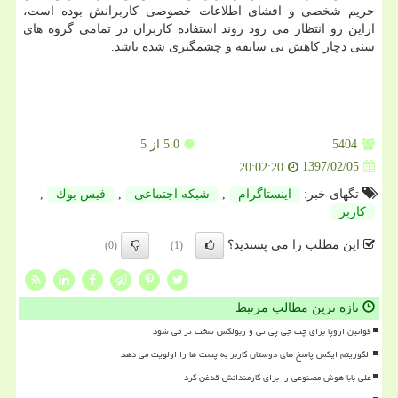
حریم شخصی و افشای اطلاعات خصوصی كاربرانش بوده است،
ازاین رو انتظار می رود روند استفاده كاربران در تمامی گروه های
سنی دچار كاهش بی سابقه و چشمگیری شده باشد.
5404
5.0
از 5
1397/02/05
20:02:20
تگهای خبر:
اینستاگرام
,
شبكه اجتماعی
,
فیس بوك
,
كاربر
این مطلب را می پسندید؟
(0)
(1)
تازه ترین مطالب مرتبط
قوانین اروپا برای چت جی پی تی و ربولکس سخت تر می شود
الگوریتم ایکس پاسخ های دوستان کاربر به پست ها را اولویت می دهد
علی بابا هوش مصنوعی را برای کارمندانش قدغن کرد