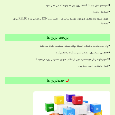
سیستم عامل macOS ۲۷ روی این مدلهای مک اجرا نمی شود
شما نظر بدهید
گوگل شیوه نام گذاری گروههای تهدید سایبری را تغییر داد ION برای ایران و RELIC برای
روسیه
پربحث ترین ها
پاول دوروف به برندگان المپیاد جهانی هوش مصنوعی جایزه می دهد
خاموشی سراسری، اتصال اینترنت کوبا را مختل کرد
کشورهای درحال توسعه چه طور از انقلاب هوش مصنوعی بهره می برند؟
تحول بزرگ در آیفون ۱۸ پرو
جدیدترین ها