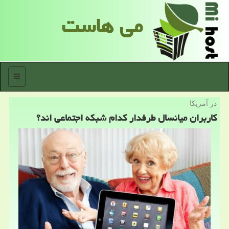
می هاست
منو
در آمریكا
كاربران میانسال طرفدار كدام شبكه اجتماعی اند؟