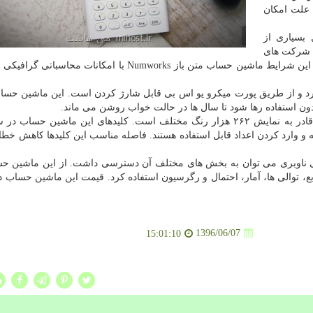
 علت امكان
 بسیاری از
ی شركت های
كاسیو و Texas Instruments پیچیده و گران قیمت هستند. در این شرایط ماشین حساب متن باز Numworks با امكانا
۱ میلیمتر ضخامت و ۱۶۷ گرم وزن دارد و از طریق پورت میكرو یو اس بی قابل شارژ كردن است. این ماشین ح
ابعاد نمایشگر این ماشین حساب ۲.۲ در ۱.۷ اینچ است و قادر به نمایش ۲۶۲ هزار رنگ مختلف است. كلیدهای این ماشین 
و وارد كردن اعداد قابل استفاده هستند. فاصله مناسب این كلیدها كاهش خطا 
ای ناوبری می توان به بخش های مختلف آن دسترسی داشت. از این ماشین 
بع، توالی ها، آمار، احتمال و رگرسیون استفاده كرد. قیمت این ماشین حساب در
1396/06/07
15:01:10