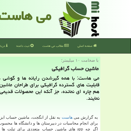
می هاست
صفحه اصلی
مطالب می هاست
ثبت دامنه
دربا
با ضخامت ۱۰ میلیمتر؛
ماشین حساب گرافیكی
می هاست: با همه گیرشدن رایانه ها و گوشی ه
قابلیت های گسترده گرافیكی برای طراحان ماشین
هم چاره ای نمانده، جز آنكه این محصولات قدیمی 
نمایند.
به گزارش می
هاست
به نقل از انگجت، ماشین حساب اب
برای انجام محاسبات در دبیرستان ها و دانشگاه ها محسو
اگر چه app های ماشین حساب متعددی برای تبلت ه