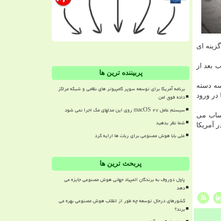
ت محاسباتی گرافیكی گزینه ای
ساب بعد از
پربیننده ترین ها
حساب در سه دسته
برنامه آمریکا برای توسعه سوپر کامپیوتر های نظامی و شبکه مراکز
در ورود
داده فوق امن
سیستم عامل macOS ۲۷ روی این مدلهای مک اجرا نمی شود
حساب می
شما نظر بدهید
 آمریكا
علی بابا هوش مصنوعی برای ربات ها ارایه کرد
پربحث ترین ها
پاول دوروف به برندگان المپیاد جهانی هوش مصنوعی جایزه می
دهد
کشورهای درحال توسعه چه طور از انقلاب هوش مصنوعی بهره می
برند؟