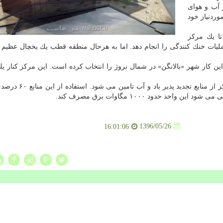
 آب و هوای
ردنیاز خود
ا یك مركز
 عملیات خنك كنندگی را انجام دهد. اما به هرحال منطقه قطب یك یخچال عظیم 
بسازد و برای این كار شهر «بالانگن» در شمال نروژ را انتخاب كرده است. این مركز كنار 
به گفته شركت كولوس ۱۰۰ درصد برق مورد نیاز این مركز از منا
د حدود ۱۰۰۰ مگاوات برق مصرف كند.
1396/05/26
16:01:06