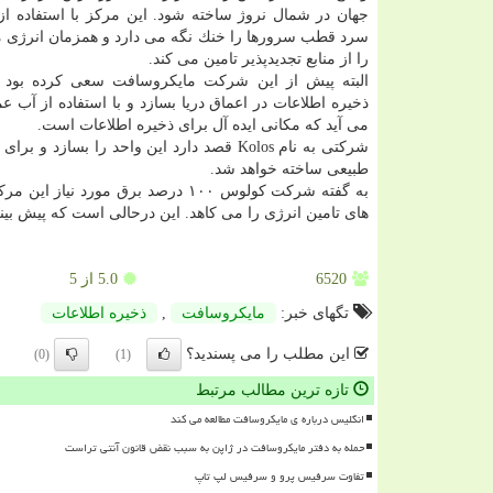
جهان در شمال نروژ ساخته شود. این مركز با استفاده از
سرد قطب سرورها را خنك نگه می دارد و همزمان انرژی مو
را از منابع تجدیدپذیر تامین می كند.
البته پیش از این شركت مایكروسافت سعی كرده بود ت
ذخیره اطلاعات در اعماق دریا بسازد و با استفاده از آب
می آید كه مكانی ایده آل برای ذخیره اطلاعات است.
شركتی به نام Kolos قصد دارد این واحد را 
طبیعی ساخته خواهد شد.
های تامین انرژی را می كاهد. این درحالی است كه پیش بینی می شود این واح
6520
5.0
از 5
تگهای خبر:
مایكروسافت
,
ذخیره اطلاعات
این مطلب را می پسندید؟
(0)
(1)
تازه ترین مطالب مرتبط
انگلیس درباره ی مایکروسافت مطالعه می کند
حمله به دفتر مایکروسافت در ژاپن به سبب نقض قانون آنتی تراست
تفاوت سرفیس پرو و سرفیس لپ تاپ