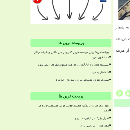
به شمار
یك دریاچه
پربیننده ترین ها
بع تجدید پذیر باد و آب تامین می شود. استفاده از این منابع ۶۰ درصد از هزینه
برنامه آمریکا برای توسعه سوپر کامپیوتر های نظامی و شبکه مراکز
داده فوق امن
سیستم عامل macOS ۲۷ روی این مدلهای مک اجرا نمی شود
شما نظر بدهید
علی بابا هوش مصنوعی برای ربات ها ارایه کرد
پربحث ترین ها
پاول دوروف به برندگان المپیاد جهانی هوش مصنوعی جایزه می
دهد
تحول بزرگ در آیفون ۱۸ پرو
غول های 1 ترابایتی بازار