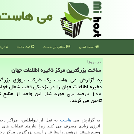
می هاست
صفحه اصلی
مطالب می هاست
ثبت دامنه
دربا
در نروژ؛
ساخت بزرگترین مركز ذخیره اطلاعات جهان
به گزارش می هاست یك شركت نروژی بزرگتر
ذخیره اطلاعات جهان را در نزدیكی قطب شمال خو
۱۰۰ درصد برق مورد نیاز این واحد از منابع 
تامین می گردد.
به گزارش می
هاست
به نقل از نیواطلس، مراكز ذخیر
انرژی زیادی مصرف می كنند زیرا نیازمند عملیات های 
وسیع هستند. درهمین راستا قرار است بزرگترین مركز ذخی