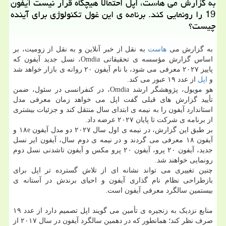
به گزارش می هاست، اپل احتمالا هیچگاه قرار نیست آیفون
19 را رونمایی کند. برنامه ی این غول تکنولوژی برای آینده
چیست؟
به گزارش می
هاست
به نقل از خبر آنلاین و به نقل از زومیت، بر
اساس گزارش مؤسسه ی تحقیقاتی Omdia، نسل جدید آیفون که
پاییز ۲۰۲۷ معرفی می شود، با نام آیفون ۲۰ روانه ی بازار خواهد شد
و
اپل
از عدد ۱۹ عبور می کند.
هو مویول، پژوهشگر ارشد Omdia، در کنفرانسی در سئول، ضمن
تأیید گزارش های قبلی گفت اپل می خواهد زمان معرفی مدل
استاندارد آیفون را به نیمه ی ابتدای سال منتقل کند و جزئیات بیشتری
از برنامه ی شرکت تا پایان ۲۰۲۷ عرضه داد.
بر طبق این گزارش، در نیمه ی اول سال ۲۰۲۷ دو مدل آیفون ۱۸e و
آیفون ۱۸ معرفی می گردند و در نیمه ی دوم سال، آیفون ایر نسل
جدید، آیفون ۲۰ پرو، آیفون ۲۰ پرو مکس و آیفون تاشدنی نسل دوم
رونمایی خواهند شد.
چنین تغییری می تواند نشانه ای از تلاش گسترده تر اپل برای
بازطراحی نظام نام گذاری آیفون و احیای برندش در آستانه ی
بیستمین سالگرد معرفی آیفون است.
منابع نزدیک به زنجیره ی تأمین می گویند اپل تصمیم دارد از عدد ۱۹
صرف نظر کند؛ همانطور که در دهمین سالگرد آیفون در سال ۲۰۱۷ از