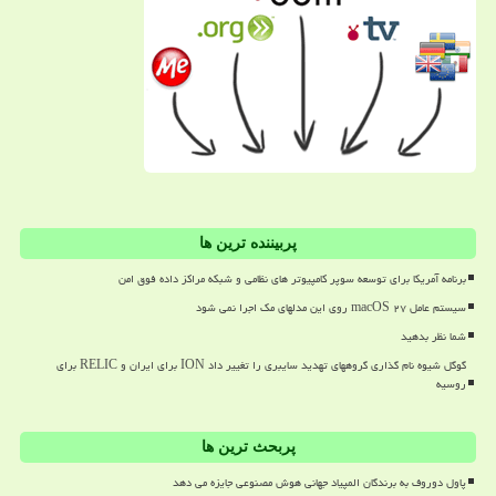
پربیننده ترین ها
برنامه آمریکا برای توسعه سوپر کامپیوتر های نظامی و شبکه مراکز داده فوق امن
سیستم عامل macOS ۲۷ روی این مدلهای مک اجرا نمی شود
شما نظر بدهید
گوگل شیوه نام گذاری گروههای تهدید سایبری را تغییر داد ION برای ایران و RELIC برای
روسیه
پربحث ترین ها
پاول دوروف به برندگان المپیاد جهانی هوش مصنوعی جایزه می دهد