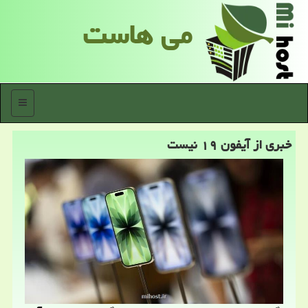
می هاست
منو
خبری از آیفون ۱۹ نیست