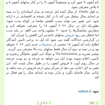
نام آیفون ۹ عبور کرد و مستقیماً آیفون X را در کنار مدلهای آیفون ۸ و
۸ پلاس معرفی نمود.
به قول Omdia، از سال آینده اپل عرضه ی مدل استاندارد را به نیمه
ی ابتدای سال منتقل می کند تا در کنار نسخه ی اقتصادی تر e ارائه
شود. این تغییر می تواند سبب کاهش تقاضا در کوتاه مدت شود؛
بطوریکه اپل در سال ۲۰۲۶ آیفون ۱۸ را معرفی نخواهد کرد و
سفارش نمایشگرها را حدود ۲۰ میلیون واحد می کاهد. در بلند مدت
اما انتظار می رود
فروش
مدلهای تاشدنی این کاهش را جبران کند.
در گزارشی جداگانه گفته می شود که اپل به برخی تأمین کنندگان
اطلاع داده که آیفون ۱۸ بخشی از
محصولات
جدید پاییز ۲۰۲۶ نخواهد
بود و در نیمه ی دوم آن سال فقط مدلهای رده بالا معرفی می گردند.
پیشتر نشریه ی The Information و مینگ چی کوئو، تحلیلگر زنجیره ی
تأمین، اعلام نموده بودند اپل می خواهد به چرخه ی دو نوبت عرضه
در سال روی آورد تا فروش آیفون را در طول سال تثبیت کند. این
تغییر به اپل اجازه می دهد از تمرکز بیش ازحد فروش در سه ماهه ی
پایانی سال فاصله بگیرد و بازار نیمه ی ابتدای سال را هم فعال تر
کند.
منبع:
mihost.ir
260
0.0
از 5