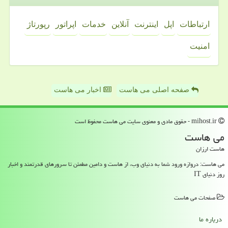
ارتباطات
اپل
اینترنت
آنلاین
خدمات
اپراتور
رپورتاژ
امنیت
صفحه اصلی می هاست
اخبار می هاست
mihost.ir - حقوق مادی و معنوی سایت می هاست محفوظ است
می هاست
هاست ارزان
می هاست: دروازه ورود شما به دنیای وب، از هاست و دامین مطمئن تا سرورهای قدرتمند و اخبار
روز دنیای IT
صفحات می هاست
درباره ما