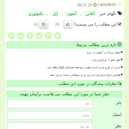
1404/08/05
09:21:20
تگهای خبر:
آنلاین
,
آیفون
,
اپل
,
تكنولوژی
این مطلب را می پسندید؟
(0)
(0)
تازه ترین مطالب مرتبط
تحول بزرگ در آیفون ۱۸ پرو
غول های 1 ترابایتی بازار
ایران از طرح جدید احراز هویت توسعه دهندگان گوگل معاف شد
قوانین اروپا برای چت جی پی تی و ربولکس سخت تر می شود
نظرات بینندگان در مورد این مطلب
نظر شما در مورد این مطلب می هاست برایمان مهمه
نام:
ایمیل:
نظر: