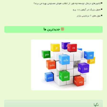
کشورهای درحال توسعه چه طور از انقلاب هوش مصنوعی بهره می برند؟
تحول بزرگ در آیفون ۱۸ پرو
غول های 1 ترابایتی بازار
جدیدترین ها
تگها